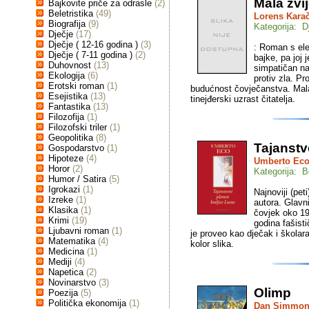
Mala zvi
Bajkovite priče za odrasle
(2)
Beletristika
(49)
Lorens Kara
Biografija
(9)
Kategorija: D
Dječje
(17)
Dječje ( 12-16 godina )
(3)
: Roman s ele
Dječje ( 7-11 godina )
(2)
bajke, pa joj
Duhovnost
(13)
simpatičan na
Ekologija
(6)
protiv zla. Pr
Erotski roman
(1)
budućnost čovječanstva. Mala
Esejistika
(13)
tinejđerski uzrast čitatelja.
Fantastika
(13)
Filozofija
(1)
Filozofski triler
(1)
Geopolitika
(8)
Tajanstv
Gospodarstvo
(1)
Hipoteze
(4)
Umberto Ec
Horor
(2)
Kategorija: Be
Humor / Satira
(5)
Igrokazi
(1)
Najnoviji (pet
Izreke
(1)
autora. Glavn
Klasika
(1)
čovjek oko 19
Krimi
(19)
godina fašisti
Ljubavni roman
(1)
je proveo kao dječak i školara
Matematika
(4)
kolor slika.
Medicina
(1)
Mediji
(4)
Napetica
(2)
Novinarstvo
(3)
Olimp
Poezija
(5)
Politička ekonomija
(1)
Dan Simmon