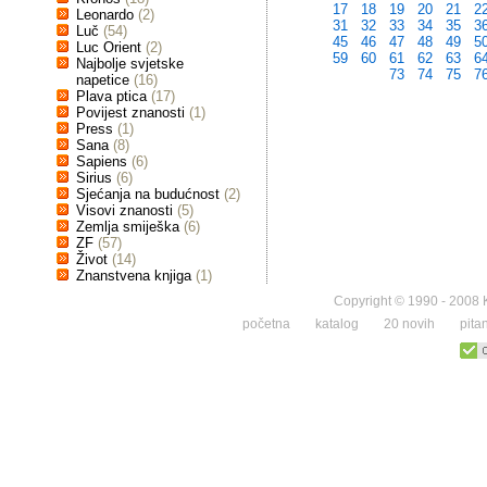
17
18
19
20
21
2
Leonardo
(2)
31
32
33
34
35
3
Luč
(54)
45
46
47
48
49
5
Luc Orient
(2)
59
60
61
62
63
6
Najbolje svjetske
73
74
75
7
napetice
(16)
Plava ptica
(17)
Povijest znanosti
(1)
Press
(1)
Sana
(8)
Sapiens
(6)
Sirius
(6)
Sjećanja na budućnost
(2)
Visovi znanosti
(5)
Zemlja smiješka
(6)
ZF
(57)
Život
(14)
Znanstvena knjiga
(1)
Copyright © 1990 - 2008 K
početna
katalog
20 novih
pita