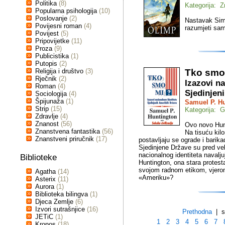
Politika
(8)
Kategorija: Z
Popularna psihologija
(10)
Poslovanje
(2)
Nastavak Si
Povijesni roman
(4)
razumjeti sa
Povijest
(5)
Pripovijetke
(11)
Proza
(9)
Publicistika
(1)
Putopis
(2)
Religija i društvo
(3)
Tko smo
Rječnik
(2)
Izazovi n
Roman
(4)
Sjedinjen
Sociologija
(4)
Špijunaža
(1)
Samuel P. H
Strip
(15)
Kategorija: G
Zdravlje
(4)
Znanost
(56)
Ovo novo Hunt
Znanstvena fantastika
(56)
Na tisuću kil
Znanstveni priručnik
(17)
postavljaju se ograde i barika
Sjedinjene Države su pred vel
nacionalnog identiteta navalju
Biblioteke
Huntington, ona stara protesta
svojom radnom etikom, vjerom
Agatha
(14)
«Ameriku»?
Asterix
(11)
Aurora
(1)
Biblioteka bilingva
(1)
Djeca Zemlje
(6)
Izvori sutrašnjice
(16)
Prethodna
| st
JETiC
(1)
1
2
3
4
5
6
7
Kronos
(18)