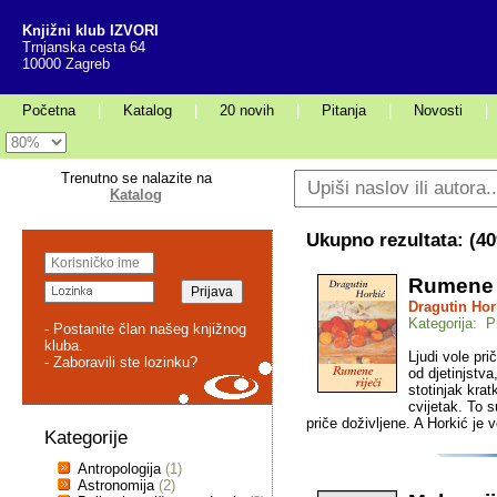
Knjižni klub IZVORI
Trnjanska cesta 64
10000 Zagreb
Početna
|
Katalog
|
20 novih
|
Pitanja
|
Novosti
|
Trenutno se nalazite na
Katalog
Ukupno rezultata: (
40
Rumene r
Dragutin Hor
Kategorija: P
- Postanite član našeg knjižnog
kluba.
Ljudi vole pri
- Zaboravili ste lozinku?
od djetinjstva
stotinjak kratk
cvijetak. To s
priče doživljene. A Horkić je 
Kategorije
Antropologija
(1)
Astronomija
(2)