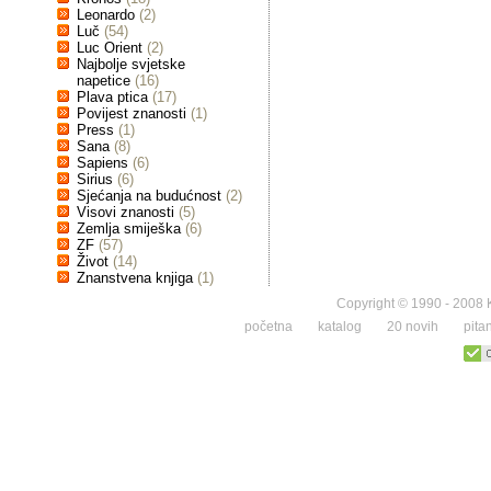
Leonardo
(2)
Luč
(54)
Luc Orient
(2)
Najbolje svjetske
napetice
(16)
Plava ptica
(17)
Povijest znanosti
(1)
Press
(1)
Sana
(8)
Sapiens
(6)
Sirius
(6)
Sjećanja na budućnost
(2)
Visovi znanosti
(5)
Zemlja smiješka
(6)
ZF
(57)
Život
(14)
Znanstvena knjiga
(1)
Copyright © 1990 - 2008 K
početna
katalog
20 novih
pita