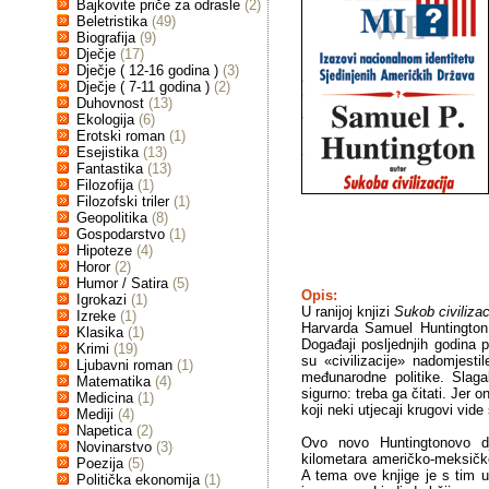
Bajkovite priče za odrasle
(2)
Beletristika
(49)
Biografija
(9)
Dječje
(17)
Dječje ( 12-16 godina )
(3)
Dječje ( 7-11 godina )
(2)
Duhovnost
(13)
Ekologija
(6)
Erotski roman
(1)
Esejistika
(13)
Fantastika
(13)
Filozofija
(1)
Filozofski triler
(1)
Geopolitika
(8)
Gospodarstvo
(1)
Hipoteze
(4)
Horor
(2)
Humor / Satira
(5)
Opis:
Igrokazi
(1)
U ranijoj knjizi
Sukob civilizac
Izreke
(1)
Harvarda Samuel Huntington 
Klasika
(1)
Događaji posljednjih godina 
Krimi
(19)
su «civilizacije» nadomjesti
Ljubavni roman
(1)
međunarodne politike. Slaga
Matematika
(4)
sigurno: treba ga čitati. Jer o
Medicina
(1)
koji neki utjecaji krugovi vide 
Mediji
(4)
Napetica
(2)
Ovo novo Huntingtonovo dj
Novinarstvo
(3)
kilometara američko-meksičke
Poezija
(5)
A tema ove knjige je s tim u
Politička ekonomija
(1)