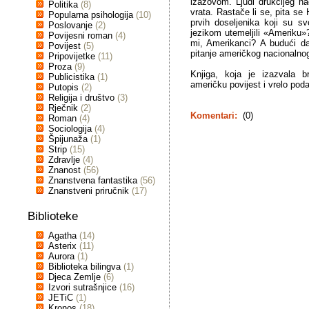
izazovom. Ljudi drukčijeg na
Politika
(8)
vrata. Rastače li se, pita se
Popularna psihologija
(10)
prvih doseljenika koji su s
Poslovanje
(2)
jezikom utemeljili «Ameriku»
Povijesni roman
(4)
mi, Amerikanci? A budući da j
Povijest
(5)
pitanje američkog nacionalnog 
Pripovijetke
(11)
Proza
(9)
Knjiga, koja je izazvala br
Publicistika
(1)
američku povijest i vrelo poda
Putopis
(2)
Religija i društvo
(3)
Rječnik
(2)
Komentari:
(0)
Roman
(4)
Sociologija
(4)
Špijunaža
(1)
Strip
(15)
Zdravlje
(4)
Znanost
(56)
Znanstvena fantastika
(56)
Znanstveni priručnik
(17)
Biblioteke
Agatha
(14)
Asterix
(11)
Aurora
(1)
Biblioteka bilingva
(1)
Djeca Zemlje
(6)
Izvori sutrašnjice
(16)
JETiC
(1)
Kronos
(18)