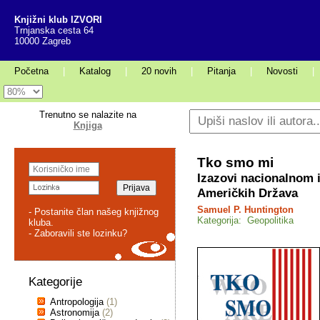
Knjižni klub IZVORI
Trnjanska cesta 64
10000 Zagreb
Početna
|
Katalog
|
20 novih
|
Pitanja
|
Novosti
|
Trenutno se nalazite na
Knjiga
Tko smo mi
Izazovi nacionalnom i
Američkih Država
Samuel P. Huntington
- Postanite član našeg knjižnog
Kategorija: Geopolitika
kluba.
- Zaboravili ste lozinku?
Kategorije
Antropologija
(1)
Astronomija
(2)