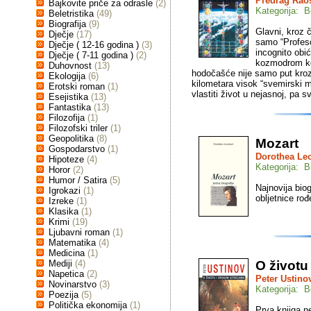
Predrag Rao
Bajkovite priče za odrasle
(2)
Kategorija: Be
Beletristika
(49)
Biografija
(9)
Glavni, kroz 
Dječje
(17)
samo “Profeso
Dječje ( 12-16 godina )
(3)
incognito obić
Dječje ( 7-11 godina )
(2)
kozmodrom koj
Duhovnost
(13)
hodočašće nije samo put kroz 
Ekologija
(6)
kilometara visok “svemirski m
Erotski roman
(1)
vlastiti život u nejasnoj, pa sv
Esejistika
(13)
Fantastika
(13)
Filozofija
(1)
Filozofski triler
(1)
Geopolitika
(8)
Mozart
Gospodarstvo
(1)
Dorothea Le
Hipoteze
(4)
Kategorija: Bi
Horor
(2)
Humor / Satira
(5)
Najnovija bio
Igrokazi
(1)
obljetnice rođ
Izreke
(1)
Klasika
(1)
Krimi
(19)
Ljubavni roman
(1)
Matematika
(4)
Medicina
(1)
Mediji
(4)
O životu
Napetica
(2)
Peter Ustino
Novinarstvo
(3)
Kategorija: Be
Poezija
(5)
Politička ekonomija
(1)
Prva knjiga n