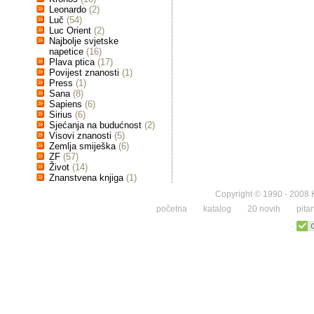
Leonardo
(2)
Luč
(54)
Luc Orient
(2)
Najbolje svjetske
napetice
(16)
Plava ptica
(17)
Povijest znanosti
(1)
Press
(1)
Sana
(8)
Sapiens
(6)
Sirius
(6)
Sjećanja na budućnost
(2)
Visovi znanosti
(5)
Zemlja smiješka
(6)
ZF
(57)
Život
(14)
Znanstvena knjiga
(1)
Copyright © 1990 - 2008 K
početna
katalog
20 novih
pita