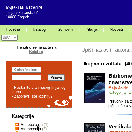
Knjižni klub IZVORI
Trnjanska cesta 64
10000 Zagreb
Početna
|
Katalog
|
20 novih
|
Pitanja
|
Novosti
|
Trenutno se nalazite na
Katalog
Ukupno rezultata: (
40
Bibliome
znanstv
- Postanite član našeg knjižnog
Maja Jokić
kluba.
Kategorija: Z
- Zaboravili ste lozinku?
Priručnik za 
pišu ili će pi
Kategorije
Antropologija
(1)
Vertikala
Astronomija
(2)