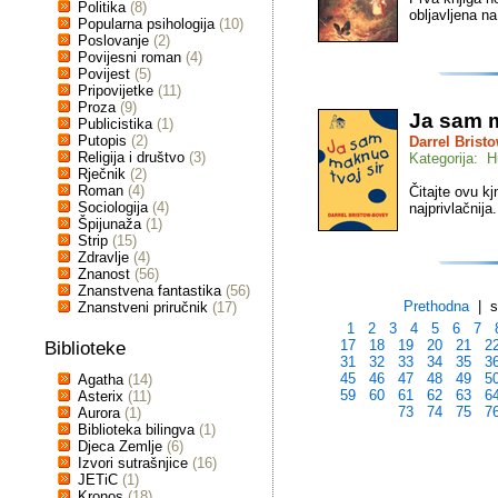
Politika
(8)
obljavljena n
Popularna psihologija
(10)
Poslovanje
(2)
Povijesni roman
(4)
Povijest
(5)
Pripovijetke
(11)
Proza
(9)
Ja sam m
Publicistika
(1)
Putopis
(2)
Darrel Brist
Religija i društvo
(3)
Kategorija: H
Rječnik
(2)
Roman
(4)
Čitajte ovu kj
Sociologija
(4)
najprivlačnija
Špijunaža
(1)
Strip
(15)
Zdravlje
(4)
Znanost
(56)
Znanstvena fantastika
(56)
Prethodna
| st
Znanstveni priručnik
(17)
1
2
3
4
5
6
7
17
18
19
20
21
2
Biblioteke
31
32
33
34
35
3
45
46
47
48
49
5
Agatha
(14)
59
60
61
62
63
6
Asterix
(11)
73
74
75
7
Aurora
(1)
Biblioteka bilingva
(1)
Djeca Zemlje
(6)
Izvori sutrašnjice
(16)
JETiC
(1)
Kronos
(18)