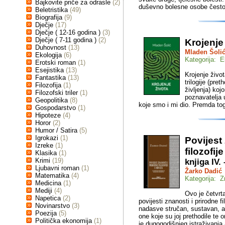
Bajkovite priče za odrasle
(2)
duševno bolesne osobe često 
Beletristika
(49)
Biografija
(9)
Dječje
(17)
Dječje ( 12-16 godina )
(3)
Dječje ( 7-11 godina )
(2)
Krojenje
Duhovnost
(13)
Mladen Šoli
Ekologija
(6)
Kategorija: E
Erotski roman
(1)
Esejistika
(13)
Krojenje živo
Fantastika
(13)
trilogije (pre
Filozofija
(1)
življenja) ko
Filozofski triler
(1)
poznavatelja 
Geopolitika
(8)
koje smo i mi dio. Premda to
Gospodarstvo
(1)
Hipoteze
(4)
Horor
(2)
Humor / Satira
(5)
Igrokazi
(1)
Povijest
Izreke
(1)
filozofij
Klasika
(1)
Krimi
(19)
knjiga IV.
Ljubavni roman
(1)
Žarko Dadić
Matematika
(4)
Kategorija: Z
Medicina
(1)
Mediji
(4)
Ovo je četvrta
Napetica
(2)
povijesti znanosti i prirodne f
Novinarstvo
(3)
nadasve stručan, sustavan, al
Poezija
(5)
one koje su joj prethodile te o
Politička ekonomija
(1)
je dugogodišnjeg istraživanja