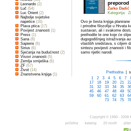
preporod
Leonardo
(2)
Luč
(54)
Žarko Dadić
Luc Orient
(2)
Kategorija: Z
Najbolje svjetske
napetice
(16)
Ovo je šesta knjiga planirane 
Plava ptica
(17)
i prirodne filozofije u Hrvata
Povijest znanosti
(1)
sustavan, ali i svakome dostu
Press
(1)
prethodile te one koje će slijed
Sana
(8)
dugogodišnjeg istraživanja au
Sapiens
(6)
vlastitih sredstava, s ciljem 
Sirius
(6)
sintezu povijesti znanosti i f
Sjećanja na budućnost
(2)
samo rijetki narodi.
Visovi znanosti
(5)
Zemlja smiješka
(6)
ZF
(57)
Život
(14)
Prethodna
| st
Znanstvena knjiga
(1)
1
2
3
4
5
6
7
17
18
19
20
21
2
31
32
33
34
35
3
45
46
47
48
49
5
59
60
61
62
63
6
73
74
75
7
Copyright © 1990 - 2008 K
početna
katalog
20 novih
pita