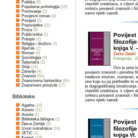
Politika
(8)
vlastitih sredstava, s ciljem 
Popularna psihologija
(10)
sintezu povijesti znanosti i f
Poslovanje
(2)
samo rijetki narodi.
Povijesni roman
(4)
Povijest
(5)
Pripovijetke
(11)
Proza
(9)
Povijest
Publicistika
(1)
Putopis
(2)
filozofij
Religija i društvo
(3)
knjiga V.
Rječnik
(2)
Roman
(4)
Žarko Dadić
Sociologija
(4)
Kategorija: Z
Špijunaža
(1)
Strip
(15)
Ovo je peta kn
Zdravlje
(4)
povijesti znanosti i prirodne f
Znanost
(56)
nadasve stručan, sustavan, al
Znanstvena fantastika
(56)
one koje su joj prethodile te o
Znanstveni priručnik
(17)
je dugogodišnjeg istraživanja
vlastitih sredstava, s ciljem 
sintezu povijesti znanosti i f
Biblioteke
samo rijetki narodi.
Agatha
(14)
Asterix
(11)
Aurora
(1)
Biblioteka bilingva
(1)
Povijest
Djeca Zemlje
(6)
filozofij
Izvori sutrašnjice
(16)
JETiC
(1)
knjiga VI.
Kronos
(18)