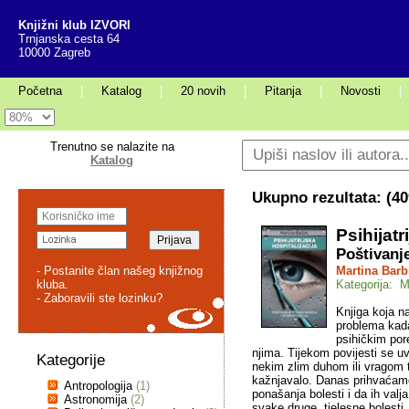
Knjižni klub IZVORI
Trnjanska cesta 64
10000 Zagreb
Početna
|
Katalog
|
20 novih
|
Pitanja
|
Novosti
|
Trenutno se nalazite na
Katalog
Ukupno rezultata: (
40
Psihijatr
Poštivanje
- Postanite član našeg knjižnog
Martina Barb
kluba.
Kategorija: M
- Zaboravili ste lozinku?
Knjiga koja n
problema kada 
psihičkim po
njima. Tijekom povijesti se uv
Kategorije
nekim zlim duhom ili vragom te
kažnjavalo. Danas prihvaćamo
Antropologija
(1)
ponašanja bolesti i da ih valj
Astronomija
(2)
svake druge, tjelesne bolesti.