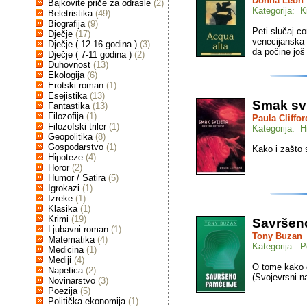
Donna Leon
Bajkovite priče za odrasle
(2)
Kategorija: K
Beletristika
(49)
Biografija
(9)
Peti slučaj c
Dječje
(17)
venecijanska 
Dječje ( 12-16 godina )
(3)
da počine još
Dječje ( 7-11 godina )
(2)
Duhovnost
(13)
Ekologija
(6)
Erotski roman
(1)
Esejistika
(13)
Smak svi
Fantastika
(13)
Filozofija
(1)
Paula Cliffor
Filozofski triler
(1)
Kategorija: H
Geopolitika
(8)
Gospodarstvo
(1)
Kako i zašto 
Hipoteze
(4)
Horor
(2)
Humor / Satira
(5)
Igrokazi
(1)
Izreke
(1)
Klasika
(1)
Krimi
(19)
Savršen
Ljubavni roman
(1)
Tony Buzan
Matematika
(4)
Kategorija: P
Medicina
(1)
Mediji
(4)
O tome kako 
Napetica
(2)
(Svojevrsni na
Novinarstvo
(3)
Poezija
(5)
Politička ekonomija
(1)