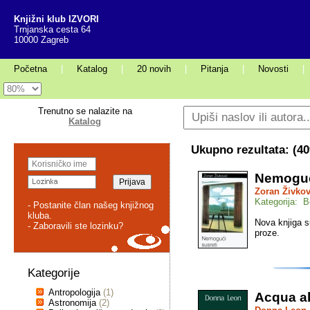
Knjižni klub IZVORI
Trnjanska cesta 64
10000 Zagreb
Početna
|
Katalog
|
20 novih
|
Pitanja
|
Novosti
|
Trenutno se nalazite na
Katalog
Ukupno rezultata: (
40
Nemoguć
Zoran Živkov
Kategorija: Be
- Postanite član našeg knjižnog
kluba.
Nova knjiga s
- Zaboravili ste lozinku?
proze.
Kategorije
Antropologija
(1)
Acqua al
Astronomija
(2)