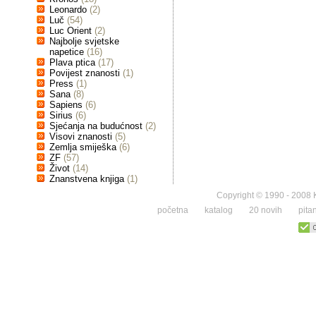
Leonardo
(2)
Luč
(54)
Luc Orient
(2)
Najbolje svjetske
napetice
(16)
Plava ptica
(17)
Povijest znanosti
(1)
Press
(1)
Sana
(8)
Sapiens
(6)
Sirius
(6)
Sjećanja na budućnost
(2)
Visovi znanosti
(5)
Zemlja smiješka
(6)
ZF
(57)
Život
(14)
Znanstvena knjiga
(1)
Copyright © 1990 - 2008 K
početna
katalog
20 novih
pita