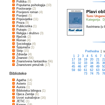
Politika
(8)
Popularna psihologija
(10)
Poslovanje
(2)
Plavi ob
Povijesni roman
(4)
Povijest
(5)
Tomi Ungere
Pripovijetke
(11)
Kategorija: D
Proza
(9)
Publicistika
(1)
Ilustrirana (u
Putopis
(2)
Religija i društvo
(3)
Rječnik
(2)
Roman
(4)
Sociologija
(4)
Špijunaža
(1)
Strip
(15)
Prethodna
| st
Zdravlje
(4)
1
2
3
4
5
6
7
Znanost
(56)
17
18
19
20
21
2
Znanstvena fantastika
(56)
31
32
33
34
35
3
Znanstveni priručnik
(17)
45
46
47
48
49
5
59
60
61
62
63
6
Biblioteke
73
74
75
7
Agatha
(14)
Asterix
(11)
Aurora
(1)
Biblioteka bilingva
(1)
Djeca Zemlje
(6)
Izvori sutrašnjice
(16)
JETiC
(1)
Kronos
(18)