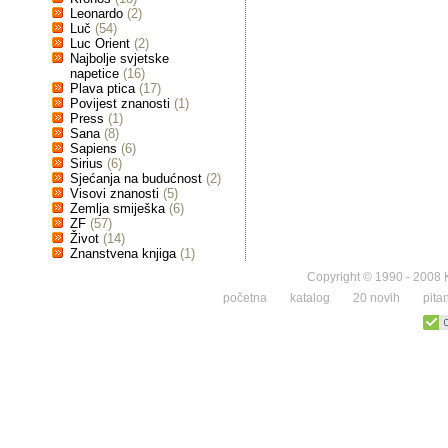
Leonardo
(2)
Luč
(54)
Luc Orient
(2)
Najbolje svjetske
napetice
(16)
Plava ptica
(17)
Povijest znanosti
(1)
Press
(1)
Sana
(8)
Sapiens
(6)
Sirius
(6)
Sjećanja na budućnost
(2)
Visovi znanosti
(5)
Zemlja smiješka
(6)
ZF
(57)
Život
(14)
Znanstvena knjiga
(1)
Copyright © 1990 - 2008 K
početna
katalog
20 novih
pita