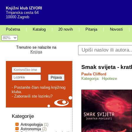
Knjižni klub IZVORI
Trnjanska cesta 64
10000 Zagreb
Početna
|
Katalog
|
20 novih
|
Pitanja
|
Novosti
|
Trenutno se nalazite na
Knjiga
Smak svijeta - krat
Paula Clifford
Kategorija: Hipoteze
- Postanite član našeg knjižnog
kluba.
- Zaboravili ste lozinku?
Kategorije
Antropologija
(1)
Astronomija
(2)