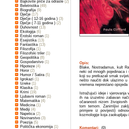
Bajkovite priče za odrasle
(2)
Beletristika
(49)
Biografija
(9)
Dječje
(17)
Dječje ( 12-16 godina )
(3)
Dječje ( 7-11 godina )
(2)
Duhovnost
(13)
Ekologija
(6)
Erotski roman
(1)
Esejistika
(13)
Fantastika
(13)
Filozofija
(1)
Filozofski triler
(1)
Geopolitika
(8)
Gospodarstvo
(1)
Opis:
Hipoteze
(4)
Blake, Nostradamus, kult Ra
Horor
(2)
neki od mnogih pojedinaca i s
Humor / Satira
(5)
koji su pretkazali smak svijet
Igrokazi
(1)
nešto naučiti dok ulazimo u 
Izreke
(1)
vremena neprestano opsjeda 
Klasika
(1)
Krimi
(19)
Istražujući ideje i vjerovanja
Ljubavni roman
(1)
ih na izuzetno zabavan način
Matematika
(4)
očaranosti nizom živopisnih 
Medicina
(1)
tom temom. Zanimljivi zaklju
Mediji
(4)
primjere iz povijesti) odno
Napetica
(2)
kozmologije koja zaokupljaju 
Novinarstvo
(3)
Poezija
(5)
Politička ekonomija
(1)
Komentari:
(0)