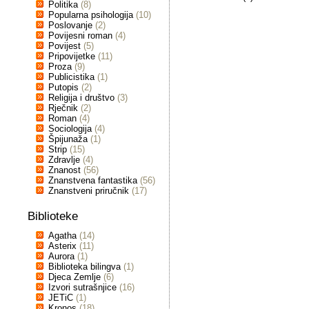
Politika
(8)
Popularna psihologija
(10)
Poslovanje
(2)
Povijesni roman
(4)
Povijest
(5)
Pripovijetke
(11)
Proza
(9)
Publicistika
(1)
Putopis
(2)
Religija i društvo
(3)
Rječnik
(2)
Roman
(4)
Sociologija
(4)
Špijunaža
(1)
Strip
(15)
Zdravlje
(4)
Znanost
(56)
Znanstvena fantastika
(56)
Znanstveni priručnik
(17)
Biblioteke
Agatha
(14)
Asterix
(11)
Aurora
(1)
Biblioteka bilingva
(1)
Djeca Zemlje
(6)
Izvori sutrašnjice
(16)
JETiC
(1)
Kronos
(18)