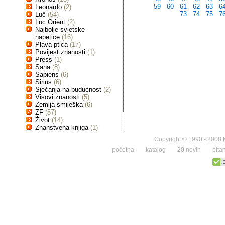
59
60
61
62
63
6
Leonardo
(2)
73
74
75
7
Luč
(54)
Luc Orient
(2)
Najbolje svjetske
napetice
(16)
Plava ptica
(17)
Povijest znanosti
(1)
Press
(1)
Sana
(8)
Sapiens
(6)
Sirius
(6)
Sjećanja na budućnost
(2)
Visovi znanosti
(5)
Zemlja smiješka
(6)
ZF
(57)
Život
(14)
Znanstvena knjiga
(1)
Copyright © 1990 - 2008 K
početna
katalog
20 novih
pita