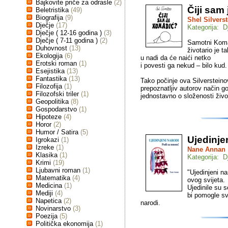
Bajkovite priče za odrasle
(2)
Čiji sam
Beletristika
(49)
Biografija
(9)
Shel Silverst
Dječje
(17)
Kategorija: D
Dječje ( 12-16 godina )
(3)
Dječje ( 7-11 godina )
(2)
Samotni Koma
Duhovnost
(13)
životario je ta
Ekologija
(6)
u nadi da će naići netko
Erotski roman
(1)
i povesti ga nekud – bilo kud.
Esejistika
(13)
Fantastika
(13)
Tako počinje ova Silversteinov
Filozofija
(1)
prepoznatljiv autorov način go
Filozofski triler
(1)
jednostavno o složenosti život
Geopolitika
(8)
Gospodarstvo
(1)
Hipoteze
(4)
Horor
(2)
Humor / Satira
(5)
Ujedinje
Igrokazi
(1)
Izreke
(1)
Nane Annan
Klasika
(1)
Kategorija: D
Krimi
(19)
Ljubavni roman
(1)
"Ujedinjeni n
Matematika
(4)
ovog svijeta.
Medicina
(1)
Ujedinile su 
Mediji
(4)
bi pomogle sv
Napetica
(2)
narodi.
Novinarstvo
(3)
Poezija
(5)
Politička ekonomija
(1)