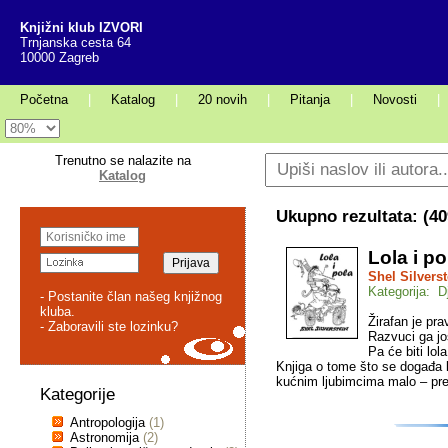
Knjižni klub IZVORI
Trnjanska cesta 64
10000 Zagreb
Početna
|
Katalog
|
20 novih
|
Pitanja
|
Novosti
|
Trenutno se nalazite na
Katalog
Ukupno rezultata: (
40
Lola i po
Shel Silverst
Kategorija: D
- Postanite član našeg knjižnog
kluba.
Žirafan je prav
- Zaboravili ste lozinku?
Razvuci ga jo
Pa će biti lola
Knjiga o tome što se događa 
kućnim ljubimcima malo – pret
Kategorije
Antropologija
(1)
Astronomija
(2)