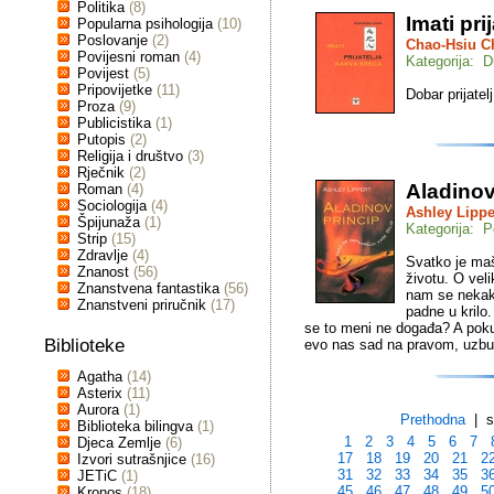
Politika
(8)
Imati pri
Popularna psihologija
(10)
Poslovanje
(2)
Chao-Hsiu C
Povijesni roman
(4)
Kategorija: 
Povijest
(5)
Pripovijetke
(11)
Dobar prijatel
Proza
(9)
Publicistika
(1)
Putopis
(2)
Religija i društvo
(3)
Rječnik
(2)
Aladinov
Roman
(4)
Sociologija
(4)
Ashley Lippe
Špijunaža
(1)
Kategorija: P
Strip
(15)
Zdravlje
(4)
Svatko je mašt
Znanost
(56)
životu. O veli
Znanstvena fantastika
(56)
nam se nekako
Znanstveni priručnik
(17)
padne u krilo
se to meni ne događa? A poku
Biblioteke
evo nas sad na pravom, uzbud
Agatha
(14)
Asterix
(11)
Aurora
(1)
Prethodna
| st
Biblioteka bilingva
(1)
1
2
3
4
5
6
7
Djeca Zemlje
(6)
17
18
19
20
21
2
Izvori sutrašnjice
(16)
31
32
33
34
35
3
JETiC
(1)
45
46
47
48
49
5
Kronos
(18)