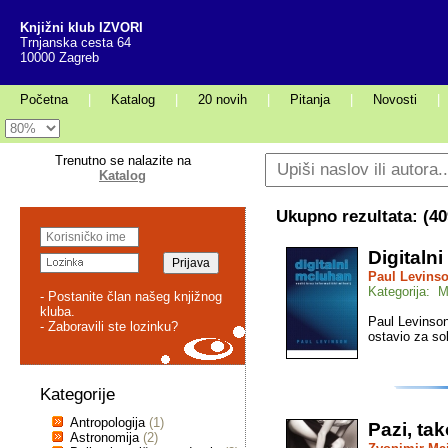
Knjižni klub IZVORI
Trnjanska cesta 64
10000 Zagreb
Početna
|
Katalog
|
20 novih
|
Pitanja
|
Novosti
|
Trenutno se nalazite na
Katalog
Ukupno rezultata: (
40
Digitaln
Paul Levins
Kategorija: M
- Postanite član našeg knjižnog
kluba.
Paul Levinson
- Zaboravili ste lozinku?
ostavio za so
Kategorije
Antropologija
(1)
Pazi, ta
Astronomija
(2)