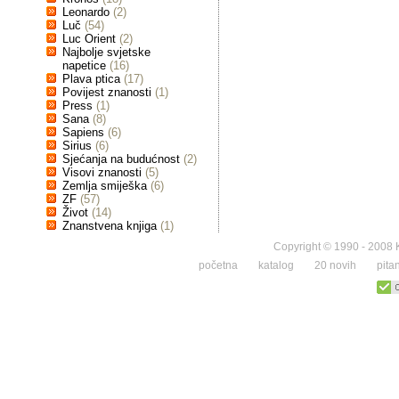
Leonardo
(2)
Luč
(54)
Luc Orient
(2)
Najbolje svjetske
napetice
(16)
Plava ptica
(17)
Povijest znanosti
(1)
Press
(1)
Sana
(8)
Sapiens
(6)
Sirius
(6)
Sjećanja na budućnost
(2)
Visovi znanosti
(5)
Zemlja smiješka
(6)
ZF
(57)
Život
(14)
Znanstvena knjiga
(1)
Copyright © 1990 - 2008 K
početna
katalog
20 novih
pita