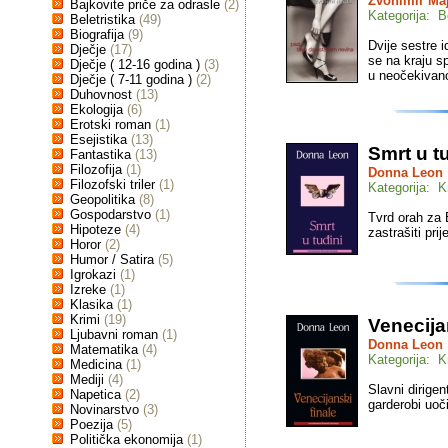
Zvonimir Ma
Bajkovite priče za odrasle
(2)
Kategorija: Be
Beletristika
(49)
Biografija
(9)
Dvije sestre 
Dječje
(17)
se na kraju s
Dječje ( 12-16 godina )
(3)
u neočekivano
Dječje ( 7-11 godina )
(2)
Duhovnost
(13)
Ekologija
(6)
Erotski roman
(1)
Esejistika
(13)
Smrt u t
Fantastika
(13)
Filozofija
(1)
Donna Leon
Filozofski triler
(1)
Kategorija: K
Geopolitika
(8)
Gospodarstvo
(1)
Tvrd orah za B
Hipoteze
(4)
zastrašiti pri
Horor
(2)
Humor / Satira
(5)
Igrokazi
(1)
Izreke
(1)
Klasika
(1)
Krimi
(19)
Venecija
Ljubavni roman
(1)
Donna Leon
Matematika
(4)
Kategorija: K
Medicina
(1)
Mediji
(4)
Slavni dirigen
Napetica
(2)
garderobi uoči
Novinarstvo
(3)
Poezija
(5)
Politička ekonomija
(1)