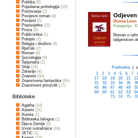
Politika
(8)
Popularna psihologija
(10)
Poslovanje
(2)
Odjeven 
Povijesni roman
(4)
Povijest
(5)
Donna Leon
Pripovijetke
(11)
Kategorija: K
Proza
(9)
Publicistika
(1)
Roman o rafin
Putopis
(2)
talijanskom 
Religija i društvo
(3)
Rječnik
(2)
Roman
(4)
Sociologija
(4)
Špijunaža
(1)
Strip
(15)
Prethodna
| st
Zdravlje
(4)
1
2
3
4
5
6
7
Znanost
(56)
17
18
19
20
21
2
Znanstvena fantastika
(56)
31
32
33
34
35
3
Znanstveni priručnik
(17)
45
46
47
48
49
5
59
60
61
62
63
6
Biblioteke
73
74
75
7
Agatha
(14)
Asterix
(11)
Aurora
(1)
Biblioteka bilingva
(1)
Djeca Zemlje
(6)
Izvori sutrašnjice
(16)
JETiC
(1)
Kronos
(18)