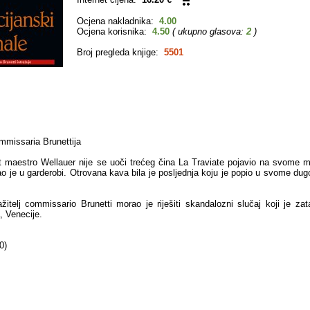
Ocjena nakladnika:
4.00
Ocjena korisnika:
4.50
( ukupno glasova:
2
)
Broj pregleda knjige:
5501
ommissaria Brunettija
nt maestro Wellauer nije se uoči trećeg čina La Traviate pojavio na svome m
ao je u garderobi. Otrovana kava bila je posljednja koju je popio u svome du
tražitelj commissario Brunetti morao je riješiti skandalozni slučaj koji je za
, Venecije.
0)