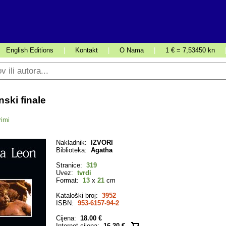
English Editions
|
Kontakt
|
O Nama
|
1 € = 7,53450 kn
nski finale
rimi
Nakladnik:
IZVORI
Biblioteka:
Agatha
Stranice:
319
Uvez:
tvrdi
Format:
13
x
21
cm
Kataloški broj:
3952
ISBN:
953-6157-94-2
Cijena:
18.00 €
Internet cijena:
16.20 €