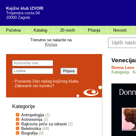
Knjižni klub IZVORI
Trnjanska cesta 64
10000 Zagreb
Početna
|
Katalog
|
20 novih
|
Pitanja
|
Novosti
|
Trenutno se nalazite na
Knjiga
Venecija
Donna Leon
Kategorija: K
- Postanite član našeg knjižnog kluba.
- Zaboravili ste lozinku?
Kategorije
Antropologija
(1)
Astronomija
(2)
Bajkovite priče za odrasle
(2)
Beletristika
(49)
Biografija
(9)