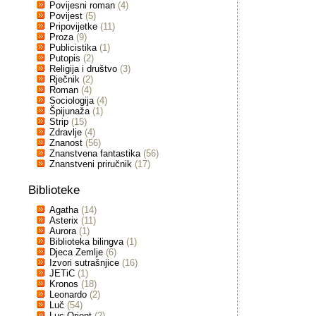
Povijesni roman
(4)
Povijest
(5)
Pripovijetke
(11)
Proza
(9)
Publicistika
(1)
Putopis
(2)
Religija i društvo
(3)
Rječnik
(2)
Roman
(4)
Sociologija
(4)
Špijunaža
(1)
Strip
(15)
Zdravlje
(4)
Znanost
(56)
Znanstvena fantastika
(56)
Znanstveni priručnik
(17)
Biblioteke
Agatha
(14)
Asterix
(11)
Aurora
(1)
Biblioteka bilingva
(1)
Djeca Zemlje
(6)
Izvori sutrašnjice
(16)
JETiC
(1)
Kronos
(18)
Leonardo
(2)
Luč
(54)
Luc Orient
(2)