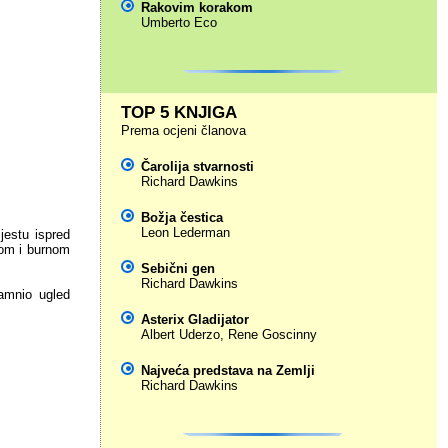
Rakovim korakom
Umberto Eco
TOP 5 KNJIGA
Prema ocjeni članova
Čarolija stvarnosti
Richard Dawkins
Božja čestica
Leon Lederman
jestu ispred
gom i burnom
Sebični gen
Richard Dawkins
tamnio ugled
Asterix Gladijator
Albert Uderzo
,
Rene Goscinny
Najveća predstava na Zemlji
Richard Dawkins