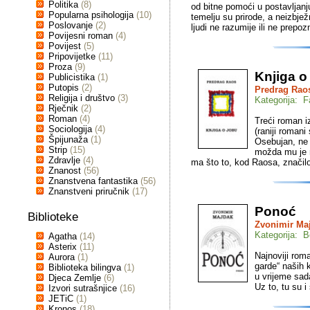
Politika
(8)
od bitne pomoći u postavljanj
Popularna psihologija
(10)
temelju su prirode, a neizbjež
Poslovanje
(2)
ljudi ne razumije ili ne prepoz
Povijesni roman
(4)
Povijest
(5)
Pripovijetke
(11)
Proza
(9)
Knjiga o
Publicistika
(1)
Putopis
(2)
Predrag Rao
Religija i društvo
(3)
Kategorija: F
Rječnik
(2)
Roman
(4)
Treći roman i
Sociologija
(4)
(raniji romani
Špijunaža
(1)
Osebujan, ne 
Strip
(15)
možda mu je na
Zdravlje
(4)
ma što to, kod Raosa, značil
Znanost
(56)
Znanstvena fantastika
(56)
Znanstveni priručnik
(17)
Ponoć
Biblioteke
Zvonimir Ma
Kategorija: Be
Agatha
(14)
Asterix
(11)
Najnoviji rom
Aurora
(1)
garde“ naših 
Biblioteka bilingva
(1)
u vrijeme sad
Djeca Zemlje
(6)
Uz to, tu su 
Izvori sutrašnjice
(16)
JETiC
(1)
Kronos
(18)