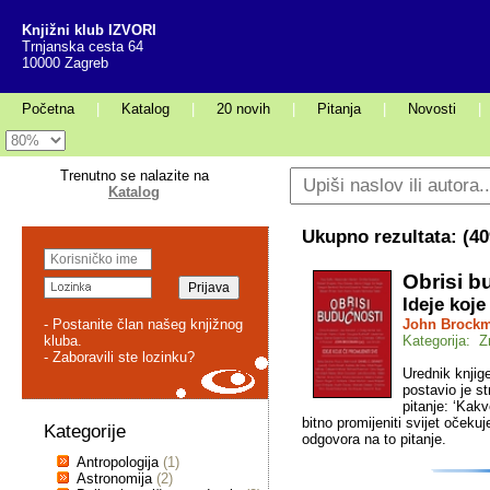
Knjižni klub IZVORI
Trnjanska cesta 64
10000 Zagreb
Početna
|
Katalog
|
20 novih
|
Pitanja
|
Novosti
|
Trenutno se nalazite na
Katalog
Ukupno rezultata: (
40
Obrisi b
Ideje koje
- Postanite član našeg knjižnog
John Brock
kluba.
Kategorija: 
- Zaboravili ste lozinku?
Urednik knjig
postavio je s
pitanje: ‘Kak
bitno promijeniti svijet očeku
Kategorije
odgovora na to pitanje.
Antropologija
(1)
Astronomija
(2)