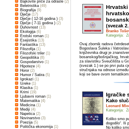
Bajkovite priče za odrasle
(2)
Beletristika
(49)
Hrvatski
Biografija
(9)
hrvatsko
Dječje
(17)
Dječje ( 12-16 godina )
(3)
bosansk
Dječje ( 7-11 godina )
(2)
(svezak 2.
Duhovnost
(13)
Branko Tošo
Ekologija
(6)
Kategorija: Z
Erotski roman
(1)
Esejistika
(13)
Ovaj zbornik radova četrdeset
Fantastika
(13)
Bogoslava Šuleka i Vatroslav
Filozofija
(1)
književnika drugi je znanstve
Filozofski triler
(1)
bosanskog/bošnjačkog, hrvatsk
Geopolitika
(8)
za slavistiku Sveučilišta u 
Gospodarstvo
(1)
(svezak 1.) se po prvi puta cj
Hipoteze
(4)
stručnjaka na odnose između t
Horor
(2)
koji se bave ovom tematikom
Humor / Satira
(5)
Igrokazi
(1)
Izreke
(1)
Klasika
(1)
Krimi
(19)
Igračke 
Ljubavni roman
(1)
Kako sluč
Matematika
(4)
Medicina
(1)
Leonard Mlo
Mediji
(4)
Kategorija: 
Napetica
(2)
Novinarstvo
(3)
Koliko smo put
Poezija
(5)
dogodilo“. Ili
Politička ekonomija
(1)
No koliko smo