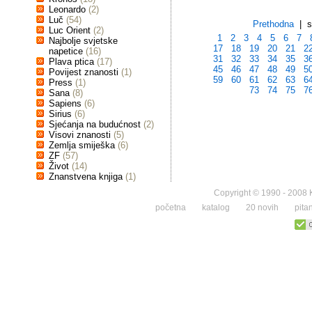
Leonardo
(2)
Luč
(54)
Prethodna
| st
Luc Orient
(2)
1
2
3
4
5
6
7
Najbolje svjetske
17
18
19
20
21
2
napetice
(16)
31
32
33
34
35
3
Plava ptica
(17)
45
46
47
48
49
5
Povijest znanosti
(1)
59
60
61
62
63
6
Press
(1)
73
74
75
7
Sana
(8)
Sapiens
(6)
Sirius
(6)
Sjećanja na budućnost
(2)
Visovi znanosti
(5)
Zemlja smiješka
(6)
ZF
(57)
Život
(14)
Znanstvena knjiga
(1)
Copyright © 1990 - 2008 K
početna
katalog
20 novih
pita