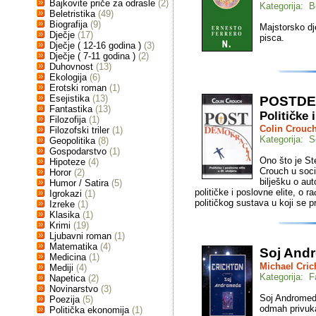
Bajkovite priče za odrasle
(2)
Kategorija: Be
Beletristika
(49)
Biografija
(9)
Majstorsko dj
Dječje
(17)
pisca.
Dječje ( 12-16 godina )
(3)
Dječje ( 7-11 godina )
(2)
Duhovnost
(13)
Ekologija
(6)
Erotski roman
(1)
Esejistika
(13)
POSTDE
Fantastika
(13)
Političke 
Filozofija
(1)
Colin Crouc
Filozofski triler
(1)
Kategorija: S
Geopolitika
(8)
Gospodarstvo
(1)
Ono što je St
Hipoteze
(4)
Crouch u soci
Horor
(2)
bilješku o au
Humor / Satira
(5)
političke i poslovne elite, o 
Igrokazi
(1)
političkog sustava u koji se
Izreke
(1)
Klasika
(1)
Krimi
(19)
Ljubavni roman
(1)
Matematika
(4)
Soj And
Medicina
(1)
Michael Cric
Mediji
(4)
Kategorija: F
Napetica
(2)
Novinarstvo
(3)
Soj Andromeda
Poezija
(5)
odmah privuk
Politička ekonomija
(1)