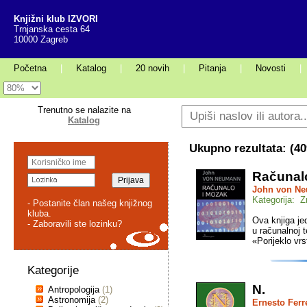
Knjižni klub IZVORI
Trnjanska cesta 64
10000 Zagreb
Početna
|
Katalog
|
20 novih
|
Pitanja
|
Novosti
|
Trenutno se nalazite na
Katalog
Ukupno rezultata: (
40
Računal
John von N
Kategorija: 
- Postanite član našeg knjižnog
kluba.
Ova knjiga je
- Zaboravili ste lozinku?
u računalnoj t
«Porijeklo vrst
Kategorije
N.
Antropologija
(1)
Astronomija
(2)
Ernesto Ferr