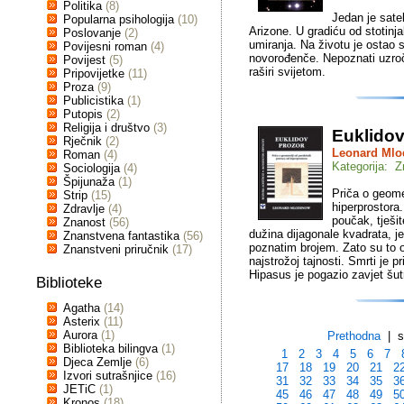
Politika
(8)
Jedan je sate
Popularna psihologija
(10)
Arizone. U gradiću od stotinj
Poslovanje
(2)
umiranja. Na životu je ostao s
Povijesni roman
(4)
novorođenče. Nepoznati uzročn
Povijest
(5)
raširi svijetom.
Pripovijetke
(11)
Proza
(9)
Publicistika
(1)
Putopis
(2)
Religija i društvo
(3)
Euklidov
Rječnik
(2)
Leonard Mlo
Roman
(4)
Kategorija: 
Sociologija
(4)
Špijunaža
(1)
Priča o geomet
Strip
(15)
hiperprostora.
Zdravlje
(4)
poučak, tješit
Znanost
(56)
dužina dijagonale kvadrata, je
Znanstvena fantastika
(56)
poznatim brojem. Zato su to ot
Znanstveni priručnik
(17)
najstrožoj tajnosti. Smrti je p
Hipasus je pogazio zavjet šutn
Biblioteke
Agatha
(14)
Asterix
(11)
Aurora
(1)
Prethodna
| st
Biblioteka bilingva
(1)
1
2
3
4
5
6
7
Djeca Zemlje
(6)
17
18
19
20
21
2
Izvori sutrašnjice
(16)
31
32
33
34
35
3
JETiC
(1)
45
46
47
48
49
5
Kronos
(18)