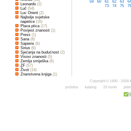
59
60
61
62
63
6
Leonardo
(2)
73
74
75
7
Luč
(54)
Luc Orient
(2)
Najbolje svjetske
napetice
(16)
Plava ptica
(17)
Povijest znanosti
(1)
Press
(1)
Sana
(8)
Sapiens
(6)
Sirius
(6)
Sjećanja na budućnost
(2)
Visovi znanosti
(5)
Zemlja smiješka
(6)
ZF
(57)
Život
(14)
Znanstvena knjiga
(1)
Copyright © 1990 - 2008 K
početna
katalog
20 novih
pita