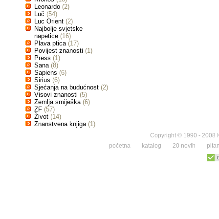
Leonardo
(2)
Luč
(54)
Luc Orient
(2)
Najbolje svjetske
napetice
(16)
Plava ptica
(17)
Povijest znanosti
(1)
Press
(1)
Sana
(8)
Sapiens
(6)
Sirius
(6)
Sjećanja na budućnost
(2)
Visovi znanosti
(5)
Zemlja smiješka
(6)
ZF
(57)
Život
(14)
Znanstvena knjiga
(1)
Copyright © 1990 - 2008 K
početna
katalog
20 novih
pita