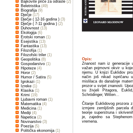
Bajkovite priče za odrasle
(2)
Beletristika
(49)
Biografija
(9)
Dječje
(17)
Dječje ( 12-16 godina )
(3)
Dječje ( 7-11 godina )
(2)
Duhovnost
(13)
Ekologija
(6)
Erotski roman
(1)
Esejistika
(13)
Fantastika
(13)
Filozofija
(1)
Filozofski triler
(1)
Opis:
Geopolitika
(8)
Znanost nam iz generacije u
Gospodarstvo
(1)
važan pojmovni okvir u koje
Hipoteze
(4)
njemu. U knjizi Euklidov pr
Horor
(2)
način još nikad ispričanu u
Humor / Satira
(5)
mislilaca do današnje matem
Igrokazi
(1)
prozor u svijet znanosti. Upo
Izreke
(1)
su živjeli Pitagora, Euklid
Klasika
(1)
Schrödinger, Witten…
Krimi
(19)
Ljubavni roman
(1)
Čitanje Euklidovog prozora za
Matematika
(4)
izmjere zemljišnih parcela 
Medicina
(1)
teorije superstruna i skriven
Mediji
(4)
je, zajedno sa Stephenom
Napetica
(2)
vremena.
Novinarstvo
(3)
Poezija
(5)
Politička ekonomija
(1)