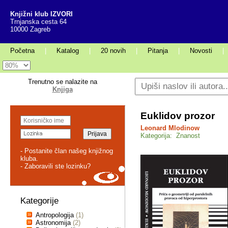
Knjižni klub IZVORI
Trnjanska cesta 64
10000 Zagreb
Početna
|
Katalog
|
20 novih
|
Pitanja
|
Novosti
|
Trenutno se nalazite na
Knjiga
Euklidov prozor
Leonard Mlodinow
Kategorija: Znanost
- Postanite član našeg knjižnog
kluba.
- Zaboravili ste lozinku?
Kategorije
Antropologija
(1)
Astronomija
(2)