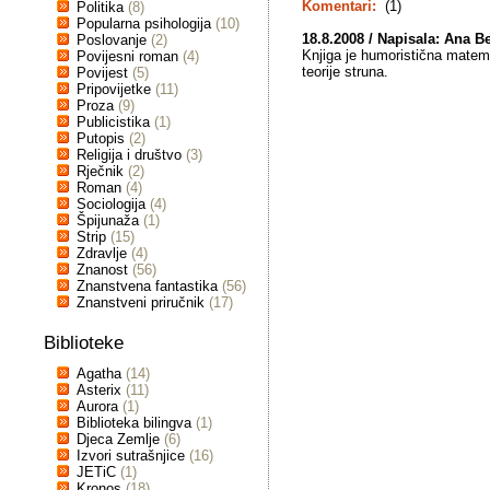
Komentari:
(1)
Politika
(8)
Popularna psihologija
(10)
18.8.2008 / Napisala:
Ana Be
Poslovanje
(2)
Knjiga je humoristična matem
Povijesni roman
(4)
teorije struna.
Povijest
(5)
Pripovijetke
(11)
Proza
(9)
Publicistika
(1)
Putopis
(2)
Religija i društvo
(3)
Rječnik
(2)
Roman
(4)
Sociologija
(4)
Špijunaža
(1)
Strip
(15)
Zdravlje
(4)
Znanost
(56)
Znanstvena fantastika
(56)
Znanstveni priručnik
(17)
Biblioteke
Agatha
(14)
Asterix
(11)
Aurora
(1)
Biblioteka bilingva
(1)
Djeca Zemlje
(6)
Izvori sutrašnjice
(16)
JETiC
(1)
Kronos
(18)