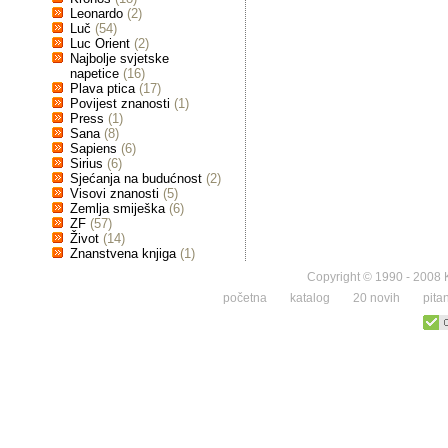
Leonardo
(2)
Luč
(54)
Luc Orient
(2)
Najbolje svjetske
napetice
(16)
Plava ptica
(17)
Povijest znanosti
(1)
Press
(1)
Sana
(8)
Sapiens
(6)
Sirius
(6)
Sjećanja na budućnost
(2)
Visovi znanosti
(5)
Zemlja smiješka
(6)
ZF
(57)
Život
(14)
Znanstvena knjiga
(1)
Copyright © 1990 - 2008 K
početna
katalog
20 novih
pita