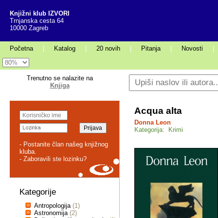
Knjižni klub IZVORI
Trnjanska cesta 64
10000 Zagreb
Početna
|
Katalog
|
20 novih
|
Pitanja
|
Novosti
|
Trenutno se nalazite na
Knjiga
Acqua alta
Donna Leon
Kategorija: Krimi
- Postanite član našeg knjižnog
kluba.
- Zaboravili ste lozinku?
Kategorije
Antropologija
(1)
Astronomija
(2)