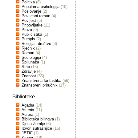
Politika
(8)
Popularna psihologija
(10)
Poslovanje
(2)
Povijesni roman
(4)
Povijest
(5)
Pripovijetke
(11)
Proza
(9)
Publicistika
(1)
Putopis
(2)
Religija i društvo
(3)
Rječnik
(2)
Roman
(4)
Sociologija
(4)
Špijunaža
(1)
Strip
(15)
Zdravlje
(4)
Znanost
(56)
Znanstvena fantastika
(56)
Znanstveni priručnik
(17)
Biblioteke
Agatha
(14)
Asterix
(11)
Aurora
(1)
Biblioteka bilingva
(1)
Djeca Zemlje
(6)
Izvori sutrašnjice
(16)
JETiC
(1)
Kronos
(18)