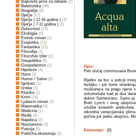
Bajkovite priče za odrasle
(2)
Beletristika
(49)
Biografija
(9)
Dječje
(17)
Dječje ( 12-16 godina )
(3)
Dječje ( 7-11 godina )
(2)
Duhovnost
(13)
Ekologija
(6)
Erotski roman
(1)
Esejistika
(13)
Fantastika
(13)
Filozofija
(1)
Filozofski triler
(1)
Geopolitika
(8)
Gospodarstvo
(1)
Opis:
Hipoteze
(4)
Peti slučaj commissaria Brune
Horor
(2)
Humor / Satira
(5)
Rijetko se tko u policiji mn
Igrokazi
(1)
lezbijku i još tome strankinj
Izreke
(1)
muškaraca na pragu njena ve
Klasika
(1)
uskomešala kad je dva dana 
Krimi
(19)
doktor Semenzano. Samo je B
Ljubavni roman
(1)
Brett Lynch i ovog ubojstva:
Matematika
(4)
izložbe kineskih antikvitet
Medicina
(1)
rekordna venecijanska plima
Mediji
(4)
počine još jedno ubojstvo. Mož
Napetica
(2)
Novinarstvo
(3)
Poezija
(5)
Komentari:
(0)
Politička ekonomija
(1)