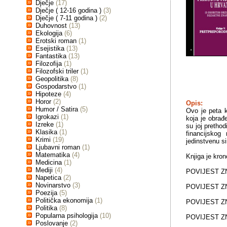
Dječje
(17)
Dječje ( 12-16 godina )
(3)
Dječje ( 7-11 godina )
(2)
Duhovnost
(13)
Ekologija
(6)
Erotski roman
(1)
Esejistika
(13)
Fantastika
(13)
Filozofija
(1)
Filozofski triler
(1)
Geopolitika
(8)
Gospodarstvo
(1)
Hipoteze
(4)
Horor
(2)
Opis:
Humor / Satira
(5)
Ovo je peta kn
Igrokazi
(1)
koja je obrađ
Izreke
(1)
su joj prethod
Klasika
(1)
financijskog
Krimi
(19)
jedinstvenu si
Ljubavni roman
(1)
Matematika
(4)
Knjiga je kron
Medicina
(1)
Mediji
(4)
POVIJEST ZNA
Napetica
(2)
Novinarstvo
(3)
POVIJEST ZN
Poezija
(5)
Politička ekonomija
(1)
POVIJEST ZNA
Politika
(8)
Popularna psihologija
(10)
POVIJEST ZNA
Poslovanje
(2)