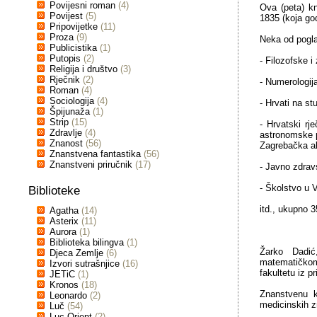
Povijesni roman
(4)
Ova (peta) k
Povijest
(5)
1835 (koja go
Pripovijetke
(11)
Proza
(9)
Neka od pogla
Publicistika
(1)
Putopis
(2)
- Filozofske i
Religija i društvo
(3)
Rječnik
(2)
- Numerologija
Roman
(4)
Sociologija
(4)
- Hrvati na st
Špijunaža
(1)
Strip
(15)
- Hrvatski rj
Zdravlje
(4)
astronomske 
Znanost
(56)
Zagrebačka ak
Znanstvena fantastika
(56)
Znanstveni priručnik
(17)
- Javno zdrav
- Školstvo u V
Biblioteke
itd., ukupno 3
Agatha
(14)
Asterix
(11)
Aurora
(1)
Biblioteka bilingva
(1)
Žarko Dadić
Djeca Zemlje
(6)
matematičkom 
Izvori sutrašnjice
(16)
fakultetu iz p
JETiC
(1)
Kronos
(18)
Znanstvenu ka
Leonardo
(2)
medicinskih z
Luč
(54)
Luc Orient
(2)