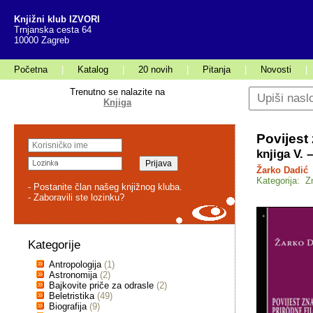
Knjižni klub IZVORI
Trnjanska cesta 64
10000 Zagreb
Početna
|
Katalog
|
20 novih
|
Pitanja
|
Novosti
|
Trenutno se nalazite na
Knjiga
Povijest 
knjiga V.
Žarko Dadić
Kategorija: Z
- Postanite član našeg knjižnog kluba.
- Zaboravili ste lozinku?
Kategorije
Antropologija
(1)
Astronomija
(2)
Bajkovite priče za odrasle
(2)
Beletristika
(49)
Biografija
(9)