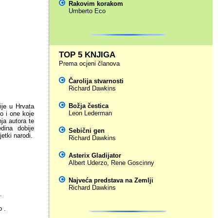
Rakovim korakom
Umberto Eco
TOP 5 KNJIGA
Prema ocjeni članova
Čarolija stvarnosti
Richard Dawkins
Božja čestica
fije u Hrvata
Leon Lederman
o i one koje
nja autora te
dina dobije
Sebični gen
etki narodi.
Richard Dawkins
Asterix Gladijator
Albert Uderzo
,
Rene Goscinny
Najveća predstava na Zemlji
Richard Dawkins
.
 .