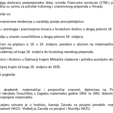
njiga obuhvaća pretpreporodno doba, između Francuske revolucije (1789.) 
dina su uzima za početak kulturnog i znanstvenog preporoda u Hrvata).
vlja su:
 znanstvene tendencije u razdoblju poslije prosvjetiteljstva
 i astrologija i praznovjerna shvaća u hrvatskom društvu u drugoj polovini 18. 
udiju u stranim sveučilištima u drugoj polovini 18. stoljeća;
ečnici na prijelazu iz 18. u 19. stoljeće, posebno s obzirom na matematičke,
pojmove;
ademija od kraja 18. stoljeća do hrvatskog narodnog preporoda;
stvo i školstvo u Dalmaciji krajem Mletačke vladavine i početka austrijske ok
ojnoj krajini od kraja 18. stoljeća do 1835;
5 poglavlje
, akademik, matematičar i povjesničar znanosti, diplomirao na Pri
fakultetu Sveučilišta u Zagrebu matematiku godine 1954. te 1962. doktori
rimijenjene matematike.
rijeru ostvario je u Institutu, kasnije Zavodu za povijest prirodnih, ma
nanosti HAZU. Voditelj je Zavoda za povijest i filozofiju HAZU.