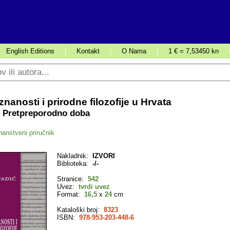
English Editions
|
Kontakt
|
O Nama
|
1 € = 7,53450 kn
znanosti i prirodne filozofije u Hrvata
 – Pretpreporodno doba
nanstveni priručnik
Nakladnik:
IZVORI
Biblioteka:
-/-
Stranice:
542
Uvez:
tvrdi uvez
Format:
16,5
x
24
cm
Kataloški broj:
8323
ISBN:
978-953-203-448-6