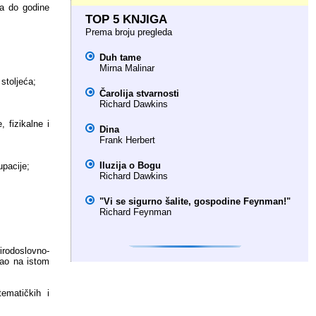
pa do godine
TOP 5 KNJIGA
Prema broju pregleda
Duh tame
Mirna Malinar
stoljeća;
Čarolija stvarnosti
Richard Dawkins
 fizikalne i
Dina
Frank Herbert
Iluzija o Bogu
upacije;
Richard Dawkins
"Vi se sigurno šalite, gospodine Feynman!"
Richard Feynman
rodoslovno-
rao na istom
tematičkih i