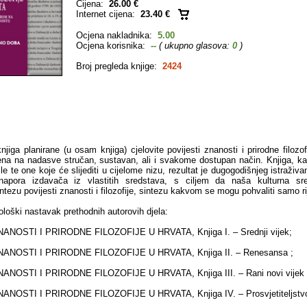
Cijena:
26.00 €
Internet cijena:
23.40 €
Ocjena nakladnika:
5.00
Ocjena korisnika:
--
( ukupno glasova:
0
)
Broj pregleda knjige:
2424
jiga planirane (u osam knjiga) cjelovite povijesti znanosti i prirodne filozo
ena na nadasve stručan, sustavan, ali i svakome dostupan način. Knjiga, ka
ile te one koje će slijediti u cijelome nizu, rezultat je dugogodišnjeg istraživa
 napora izdavača iz vlastitih sredstava, s ciljem da naša kulturna sre
ntezu povijesti znanosti i filozofije, sintezu kakvom se mogu pohvaliti samo rij
ološki nastavak prethodnih autorovih djela:
NOSTI I PRIRODNE FILOZOFIJE U HRVATA, Knjiga I. – Srednji vijek;
ANOSTI I PRIRODNE FILOZOFIJE U HRVATA, Knjiga II. – Renesansa ;
NOSTI I PRIRODNE FILOZOFIJE U HRVATA, Knjiga III. – Rani novi vijek 
NOSTI I PRIRODNE FILOZOFIJE U HRVATA, Knjiga IV. – Prosvjetiteljstvo