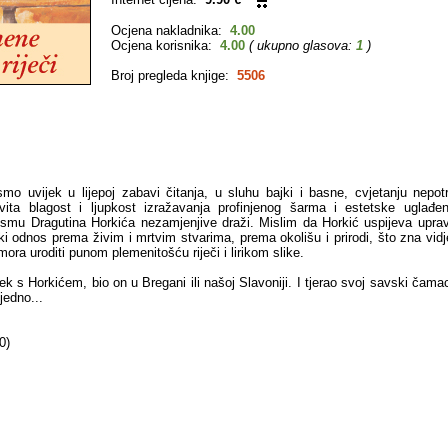
Ocjena nakladnika:
4.00
Ocjena korisnika:
4.00
( ukupno glasova:
1
)
Broj pregleda knjige:
5506
o uvijek u lijepoj zabavi čitanja, u sluhu bajki i basne, cvjetanju nepotr
ovita blagost i ljupkost izražavanja profinjenog šarma i estetske uglađe
smu Dragutina Horkića nezamjenjive draži. Mislim da Horkić uspijeva upra
i odnos prema živim i mrtvim stvarima, prema okolišu i prirodi, što zna vidjet
ra uroditi punom plemenitošću riječi i lirikom slike.
k s Horkićem, bio on u Bregani ili našoj Slavoniji. I tjerao svoj savski čama
jedno...
0)