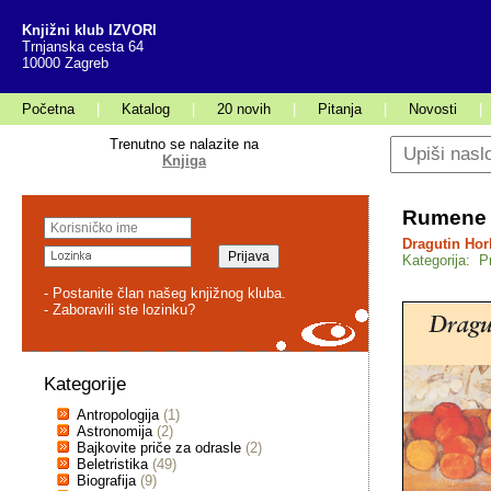
Knjižni klub IZVORI
Trnjanska cesta 64
10000 Zagreb
Početna
|
Katalog
|
20 novih
|
Pitanja
|
Novosti
|
Trenutno se nalazite na
Knjiga
Rumene r
Dragutin Hor
Kategorija: Pr
- Postanite član našeg knjižnog kluba.
- Zaboravili ste lozinku?
Kategorije
Antropologija
(1)
Astronomija
(2)
Bajkovite priče za odrasle
(2)
Beletristika
(49)
Biografija
(9)