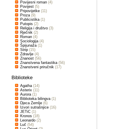
Povijesni roman
(4)
Povijest
(5)
Pripovijetke
(11)
Proza
(9)
Publicistika
(1)
Putopis
(2)
Religija i društvo
(3)
Rječnik
(2)
Roman
(4)
Sociologija
(4)
Špijunaža
(1)
Strip
(15)
Zdravlje
(4)
Znanost
(56)
Znanstvena fantastika
(56)
Znanstveni priručnik
(17)
Biblioteke
Agatha
(14)
Asterix
(11)
Aurora
(1)
Biblioteka bilingva
(1)
Djeca Zemlje
(6)
Izvori sutrašnjice
(16)
JETiC
(1)
Kronos
(18)
Leonardo
(2)
Luč
(54)
Luc Orient
(2)