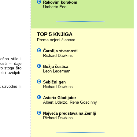
Rakovim korakom
Umberto Eco
TOP 5 KNJIGA
Prema ocjeni članova
Čarolija stvarnosti
Richard Dawkins
ošna stila i
nosti – daje
Božja čestica
vo stoga što
Leon Lederman
i i uvidjeti.
Sebični gen
c uzvodno ili
Richard Dawkins
Asterix Gladijator
Albert Uderzo
,
Rene Goscinny
Najveća predstava na Zemlji
Richard Dawkins