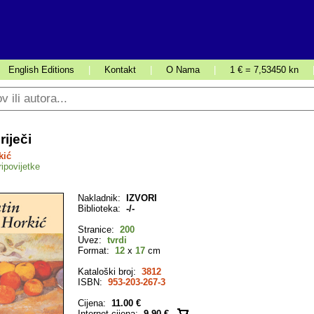
English Editions
|
Kontakt
|
O Nama
|
1 € = 7,53450 kn
iječi
kić
ipovijetke
Nakladnik:
IZVORI
Biblioteka:
-/-
Stranice:
200
Uvez:
tvrdi
Format:
12
x
17
cm
Kataloški broj:
3812
ISBN:
953-203-267-3
Cijena:
11.00 €
Internet cijena:
9.90 €