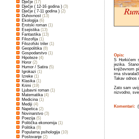
Dječje
(17)
Dječje ( 12-16 godina )
(3)
Dječje ( 7-11 godina )
(2)
Duhovnost
(13)
Ekologija
(6)
Erotski roman
(1)
Esejistika
(13)
Fantastika
(13)
Filozofija
(1)
Filozofski triler
(1)
Geopolitika
(8)
Gospodarstvo
(1)
Opis:
Hipoteze
(4)
S Horkićem sm
Horor
(2)
jezika. Stan
Humor / Satira
(5)
književnom pi
Igrokazi
(1)
ima stvaralačk
Izreke
(1)
Takav odnos mo
Klasika
(1)
Krimi
(19)
Zato sam uvije
Ljubavni roman
(1)
nizvodno, sve
Matematika
(4)
Medicina
(1)
Mediji
(4)
Komentari:
(
Napetica
(2)
Novinarstvo
(3)
Poezija
(5)
Politička ekonomija
(1)
Politika
(8)
Popularna psihologija
(10)
Poslovanje
(2)