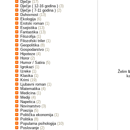
Dječje
(17)
Dječje ( 12-16 godina )
(3)
Dječje ( 7-11 godina )
(2)
Duhovnost
(13)
Ekologija
(6)
Erotski roman
(1)
Esejistika
(13)
Fantastika
(13)
Filozofija
(1)
Filozofski triler
(1)
Geopolitika
(8)
Gospodarstvo
(1)
Hipoteze
(4)
Horor
(2)
Humor / Satira
(5)
Igrokazi
(1)
Izreke
(1)
Želim
Klasika
(1)
k
Krimi
(19)
Ljubavni roman
(1)
Matematika
(4)
Medicina
(1)
Mediji
(4)
Napetica
(2)
Novinarstvo
(3)
Poezija
(5)
Politička ekonomija
(1)
Politika
(8)
Popularna psihologija
(10)
Poslovanje
(2)