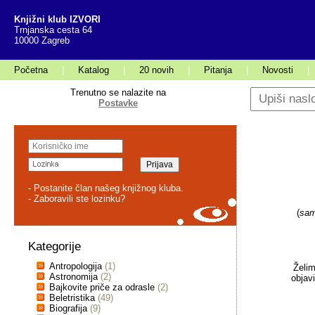
Knjižni klub IZVORI
Trnjanska cesta 64
10000 Zagreb
Početna
|
Katalog
|
20 novih
|
Pitanja
|
Novosti
|
Trenutno se nalazite na
Postavke
- Postanite član našeg knjižnog kluba.
- Zaboravili ste lozinku?
(
sam
Kategorije
Antropologija
(1)
Želim
Astronomija
(2)
objav
Bajkovite priče za odrasle
(2)
Beletristika
(49)
Biografija
(9)