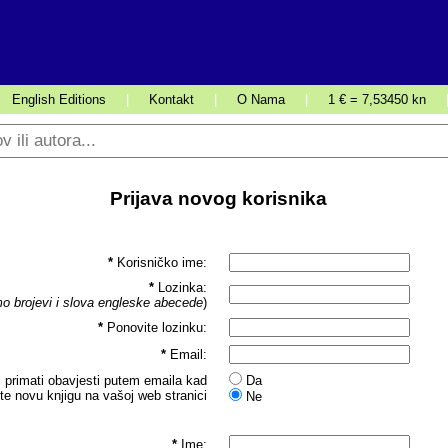
English Editions
|
Kontakt
|
O Nama
|
1 € = 7,53450 kn
Prijava novog korisnika
*
Korisničko ime:
*
Lozinka:
o brojevi i slova engleske abecede
)
*
Ponovite lozinku:
*
Email:
 primati obavjesti putem emaila kad
Da
ite novu knjigu na vašoj web stranici
Ne
*
Ime: