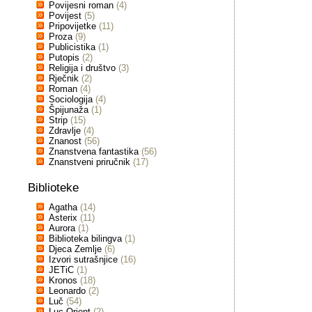
Povijesni roman
(4)
Povijest
(5)
Pripovijetke
(11)
Proza
(9)
Publicistika
(1)
Putopis
(2)
Religija i društvo
(3)
Rječnik
(2)
Roman
(4)
Sociologija
(4)
Špijunaža
(1)
Strip
(15)
Zdravlje
(4)
Znanost
(56)
Znanstvena fantastika
(56)
Znanstveni priručnik
(17)
Biblioteke
Agatha
(14)
Asterix
(11)
Aurora
(1)
Biblioteka bilingva
(1)
Djeca Zemlje
(6)
Izvori sutrašnjice
(16)
JETiC
(1)
Kronos
(18)
Leonardo
(2)
Luč
(54)
Luc Orient
(2)