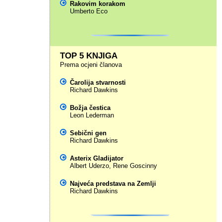
Rakovim korakom
Umberto Eco
TOP 5 KNJIGA
Prema ocjeni članova
Čarolija stvarnosti
Richard Dawkins
Božja čestica
Leon Lederman
Sebični gen
Richard Dawkins
Asterix Gladijator
Albert Uderzo
,
Rene Goscinny
Najveća predstava na Zemlji
Richard Dawkins