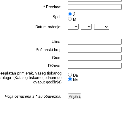
*
Prezime:
Ž
Spol:
M
Datum rođenja:
Ulica:
Poštanski broj:
Grad:
Država:
besplatan
primjerak, vašeg tiskanog
Da
ataloga. (Katalog tiskamo jednom do
Ne
dvaput godišnje)
Polja označena s
*
su obavezna.