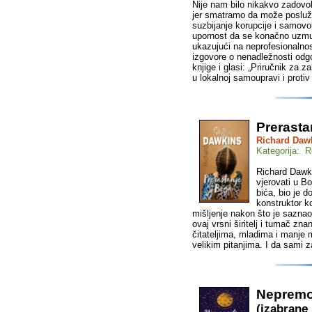
Nije nam bilo nikakvo zadovolj
jer smatramo da može poslužit
suzbijanje korupcije i samovo
upornost da se konačno uzmu 
ukazujući na neprofesionalnos
izgovore o nenadležnosti odgo
knjige i glasi: „Priručnik za 
u lokalnoj samoupravi i protiv
Prerasta
Richard Daw
Kategorija: Re
Richard Dawki
vjerovati u B
bića, bio je d
konstruktor ko
mišljenje nakon što je saznao
ovaj vrsni širitelj i tumač znan
čitateljima, mladima i manje 
velikim pitanjima. I da sami za
Nepremo
(izabrane