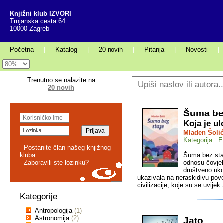
Knjižni klub IZVORI
Trnjanska cesta 64
10000 Zagreb
Početna
|
Katalog
|
20 novih
|
Pitanja
|
Novosti
|
Trenutno se nalazite na
20 novih
Šuma be
Koja je ul
Mladen Šoli
Kategorija: E
- Postanite član našeg knjižnog
kluba.
Šuma bez staze
- Zaboravili ste lozinku?
odnosu čovjeka
društveno ukor
ukazivala na neraskidivu povez
civilizacije, koje su se uvijek
Kategorije
Antropologija
(1)
Astronomija
(2)
Jato