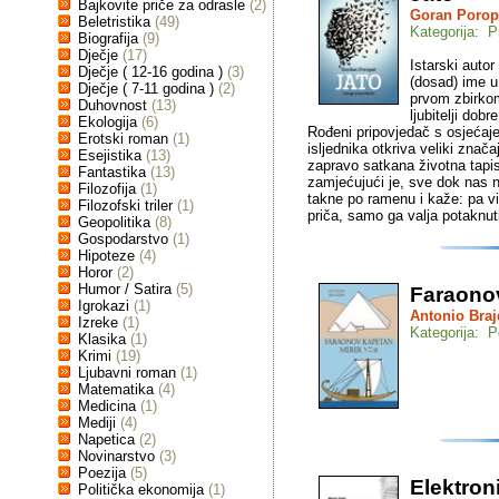
Bajkovite priče za odrasle
(2)
Goran Porop
Beletristika
(49)
Kategorija: P
Biografija
(9)
Dječje
(17)
Istarski auto
Dječje ( 12-16 godina )
(3)
(dosad) ime u
Dječje ( 7-11 godina )
(2)
prvom zbirkom
Duhovnost
(13)
ljubitelji dob
Ekologija
(6)
Rođeni pripovjedač s osjećaj
Erotski roman
(1)
isljednika otkriva veliki znača
Esejistika
(13)
zapravo satkana životna tapis
Fantastika
(13)
zamjećujući je, sve dok nas 
Filozofija
(1)
takne po ramenu i kaže: pa vi
Filozofski triler
(1)
priča, samo ga valja potaknut
Geopolitika
(8)
Gospodarstvo
(1)
Hipoteze
(4)
Horor
(2)
Humor / Satira
(5)
Faraono
Igrokazi
(1)
Antonio Braj
Izreke
(1)
Kategorija: P
Klasika
(1)
Krimi
(19)
Ljubavni roman
(1)
Matematika
(4)
Medicina
(1)
Mediji
(4)
Napetica
(2)
Novinarstvo
(3)
Poezija
(5)
Elektron
Politička ekonomija
(1)