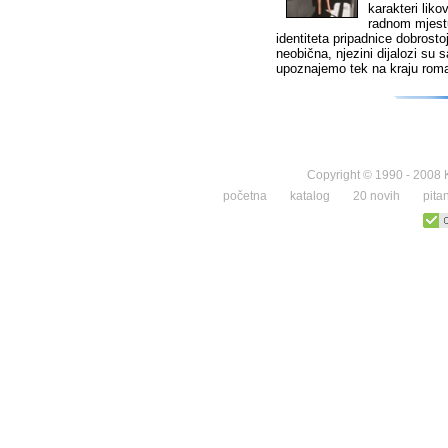
karakteri lik
radnom mjestu
identiteta pripadnice dobrost
neobična, njezini dijalozi su 
upoznajemo tek na kraju rom
Copyright © 1990 - 2008 K
početna
katalog
20 novih
pita