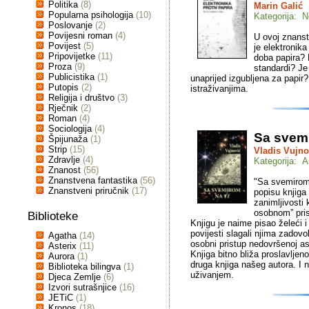
Politika
(8)
Marin Galić
Popularna psihologija
(10)
Kategorija: N
Poslovanje
(2)
Povijesni roman
(4)
U ovoj znanstv
Povijest
(5)
je elektronik
Pripovijetke
(11)
doba papira? 
Proza
(9)
standardi? Je 
Publicistika
(1)
unaprijed izgubljena za papir?
Putopis
(2)
istraživanjima.
Religija i društvo
(3)
Rječnik
(2)
Roman
(4)
Sociologija
(4)
Sa svemi
Špijunaža
(1)
Strip
(15)
Vladis Vujno
Zdravlje
(4)
Kategorija: A
Znanost
(56)
Znanstvena fantastika
(56)
"Sa svemirom 
Znanstveni priručnik
(17)
popisu knjiga
zanimljivosti
osobnom” pris
Biblioteke
Knjigu je naime pisao želeći i 
povijesti slagali njima zadovo
Agatha
(14)
osobni pristup nedovršenoj ast
Asterix
(11)
Knjiga bitno bliža proslavlj
Aurora
(1)
druga knjiga našeg autora. I
Biblioteka bilingva
(1)
uživanjem.
Djeca Zemlje
(6)
Izvori sutrašnjice
(16)
JETiC
(1)
Kronos
(18)