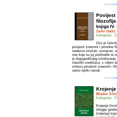
Povijest
filozofij
knjiga IV.
Žarko Dadić
Kategorija: Z
Ovo je četvrta
povijesti znanosti i prirodne f
nadasve stručan, sustavan, al
one koje su joj prethodile te o
je dugogodišnjeg istraživanja
vlastitih sredstava, s ciljem 
sintezu povijesti znanosti i f
samo rijetki narodi.
Krojenje
Mladen Šoli
Kategorija: E
Krojenje živo
trilogije (pre
življenja) ko