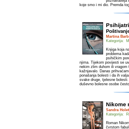
poznavatelja 
koje smo i mi dio. Premda to
Psihijatr
Poštivanje
Martina Barb
Kategorija: M
Knjiga koja n
problema kada 
psihičkim po
njima. Tijekom povijesti se uv
nekim zlim duhom ili vragom te
kažnjavalo. Danas prihvaćamo
ponašanja bolesti i da ih valj
svake druge, tjelesne bolesti.
duševno bolesne osobe često 
Nikome ni
Sandra Holet
Kategorija: 
Roman Nikome n
čvrstom fabul