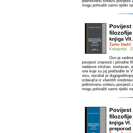
jedinstvenu sintezu povijesti 
mogu pohvaliti samo rijetki na
Povijest
filozofij
knjiga VII
Žarko Dadić
Kategorija: Z
Ovo je sedma 
povijesti znanosti i prirodne f
nadasve stručan, sustavan, al
one koje su joj prethodile te V
nizu, rezultat je dugogodišnje
izdavača iz vlastitih sredstav
jedinstvenu sintezu povijesti 
mogu pohvaliti samo rijetki na
Povijest
filozofij
knjiga VI.
preporod