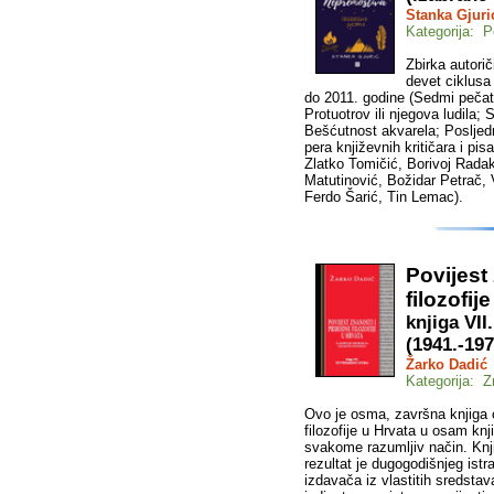
Stanka Gjuri
Kategorija: P
Zbirka autori
devet ciklusa
do 2011. godine (Sedmi pečat;
Protuotrov ili njegova ludila;
Bešćutnost akvarela; Posljednj
pera književnih kritičara i pis
Zlatko Tomičić, Borivoj Rada
Matutinović, Božidar Petrač, 
Ferdo Šarić, Tin Lemac).
Povijest
filozofij
knjiga VI
(1941.-197
Žarko Dadić
Kategorija: Z
Ovo je osma, završna knjiga cj
filozofije u Hrvata u osam knj
svakome razumljiv način. Knjig
rezultat je dugogodišnjeg istr
izdavača iz vlastitih sredstav