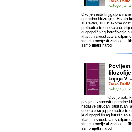
Žarko Dadić
Kategorija: Z
Ovo je šesta knjiga planirane 
i prirodne filozofije u Hrvata
sustavan, ali i svakome dostu
prethodile te one koje će slijed
dugogodišnjeg istraživanja au
vlastitih sredstava, s ciljem 
sintezu povijesti znanosti i f
samo rijetki narodi.
Povijest
filozofij
knjiga V.
Žarko Dadić
Kategorija: Z
Ovo je peta kn
povijesti znanosti i prirodne f
nadasve stručan, sustavan, al
one koje su joj prethodile te o
je dugogodišnjeg istraživanja
vlastitih sredstava, s ciljem 
sintezu povijesti znanosti i f
samo rijetki narodi.