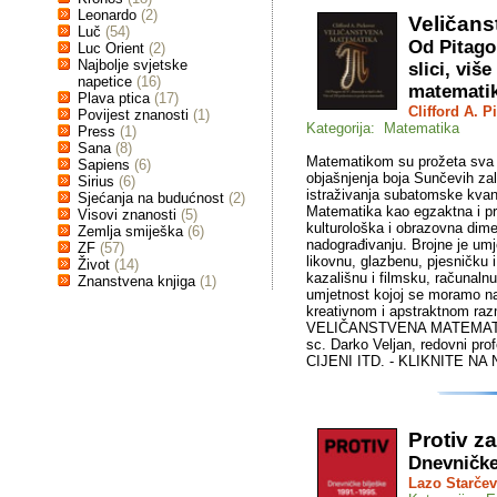
Leonardo
(2)
Veličans
Luč
(54)
Od Pitagor
Luc Orient
(2)
Najbolje svjetske
slici, viš
napetice
(16)
matemati
Plava ptica
(17)
Clifford A. P
Povijest znanosti
(1)
Kategorija: Matematika
Press
(1)
Sana
(8)
Matematikom su prožeta sva 
Sapiens
(6)
objašnjenja boja Sunčevih za
Sirius
(6)
istraživanja subatomske kvantn
Sjećanja na budućnost
(2)
Matematika kao egzaktna i pri
Visovi znanosti
(5)
kulturološka i obrazovna dim
Zemlja smiješka
(6)
nadograđivanju. Brojne je umje
ZF
(57)
likovnu, glazbenu, pjesničku 
Život
(14)
kazališnu i filmsku, računaln
Znanstvena knjiga
(1)
umjetnost kojoj se moramo na
kreativnom i apstraktnom raz
VELIČANSTVENA MATEMATIKA! 
sc. Darko Veljan, redovni pro
CIJENI ITD. - KLIKNITE NA
Protiv z
Dnevničke
Lazo Starčev