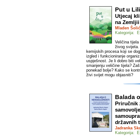
Put u Lil
Utjecaj kl
na Zemljii
Mladen Šoli
Kategorija: E
Veličina tijel
živog svijeta
kemijskih procesa koji se dog
izgled i funkcioniranje organi
uspješnost. Je li dobro biti ve
smanjenju veličine tijela? Zašt
ponekad bolje? Kako se kontra
živi svijet mogu objasniti?
Balada o
Priručnik
samovolje 
samouprav
državnih t
Jadranka Sk
Kategorija: E