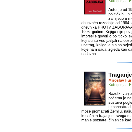
Kategorija: E
Autor je od 1
političkih i in
zamijetio u m
obuhvaća razdoblje od 1984.
dnevnika PROTV ZABORAVA ob
1995. godine. Knjiga nije pov
impresije govori o političkoj
koji su se već javljali na obz
unatrag, knjiga je sjajno svj
koje nam sada izgleda kao davn
nedavno.
Traganje
Miroslav Fur
Kategorija: E
Razotkrivanje
početna je na
sustava pogled
i znanost/red
može promatrati Zemlju, našu c
konačnim trajanjem svega mate
manje poznate, činjenice kao i