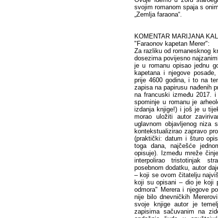
svojim romanom spaja s onim
„Zemlja faraona“.
KOMENTAR MARIJANA KALEA,
"Faraonov kapetan Merer":
Za razliku od romanesknog kn
dosezima povijesno najzanimlj
je u romanu opisao jednu g
kapetana i njegove posade, d
prije 4600 godina, i to na te
zapisa na papirusu nađenih pr
na francuski između 2017. i 
spominje u romanu je arheolo
izdanja knjige!) i još je u ti
morao uložiti autor zaviriv
uglavnom objavljenog niza st
kontekstualizirao zapravo p
(praktički: datum i šturo opi
toga dana, najčešće jedno
opisuje). Između mreže činje
interpolirao tristotinjak s
posebnom dodatku, autor daje p
– koji se ovom čitatelju najv
koji su opisani – dio je koji
odmora" Merera i njegove pos
nije bilo dnevničkih Mererov
svoje knjige autor je temel
zapisima sačuvanim na zidov