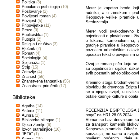
Politika
(8)
Popularna psihologija
(10)
Merer je kapetan broda koji 
Poslovanje
(2)
rudnika, a u zimskom i prolj
Povijesni roman
(4)
Keopsove velike piramide u 
Povijest
(5)
Sredozemlja.
Pripovijetke
(11)
Proza
(9)
Merer vodi svakodnevno b
Publicistika
(1)
pojedinosti o plovidbama i ž
Putopis
(2)
o lukama, kamenolomima, p
Religija i društvo
(3)
gradnje piramide u Keopsovo
Rječnik
(2)
poznatim arheološkim nalazim
Roman
(4)
opsežan tekst o povijesnim iz
Sociologija
(4)
Špijunaža
(1)
Ovaj je roman priča koja se
Strip
(15)
su pojedinosti i dijalozi dak
Zdravlje
(4)
svih poznatih arheološko-povi
Znanost
(56)
Znanstvena fantastika
(56)
Krenimo stoga brodom-vrem
Znanstveni priručnik
(17)
plovidbu do drevnoga Egipta 
se u njegov svijet, u civiliz
ostale kasnije kulture s obal
Biblioteke
Agatha
(14)
RECENZIJA EGIPTOLOGA DA
Asterix
(11)
noge" na HR1 28.03.2024:
Aurora
(1)
Roman se bavi dnevnikom kap
Biblioteka bilingva
(1)
za transport kamenih blokov
Djeca Zemlje
(6)
Keopsova piramida. Otkriće 
Izvori sutrašnjice
(16)
senzacija, ne samo u svijetu 
JETiC
(1)
povijesti općenito. Ideja 
Kronos
(18)