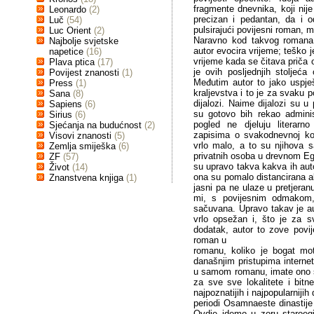
fragmente dnevnika, koji nije
Leonardo
(2)
precizan i pedantan, da i od
Luč
(54)
pulsirajući povijesni roman, m
Luc Orient
(2)
Naravno kod takvog romana u
Najbolje svjetske
autor evocira vrijeme; teško j
napetice
(16)
vrijeme kada se čitava priča 
Plava ptica
(17)
je ovih posljednjih stoljeća 
Povijest znanosti
(1)
Međutim autor to jako uspje
Press
(1)
kraljevstva i to je za svaku 
Sana
(8)
dijalozi. Naime dijalozi su u 
Sapiens
(6)
su gotovo bih rekao adminis
Sirius
(6)
pogled ne djeluju literarn
Sjećanja na budućnost
(2)
zapisima o svakodnevnoj ko
Visovi znanosti
(5)
vrlo malo, a to su njihova
Zemlja smiješka
(6)
privatnih osoba u drevnom Eg
ZF
(57)
su upravo takva kakva ih aut
Život
(14)
ona su pomalo distancirana a
Znanstvena knjiga
(1)
jasni pa ne ulaze u pretjera
mi, s povijesnim odmakom
sačuvana. Upravo takav je aut
vrlo opsežan i, što je za s
dodatak, autor to zove povij
roman u
romanu, koliko je bogat mot
današnjim pristupima interne
u samom romanu, imate ono š
za sve sve lokalitete i bit
najpoznatijih i najpopularnijih
periodi Osamnaeste dinastij
Ovdje idemo u zoru staroegi