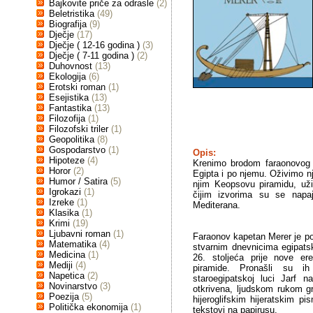
Bajkovite priče za odrasle
(2)
Beletristika
(49)
Biografija
(9)
Dječje
(17)
Dječje ( 12-16 godina )
(3)
Dječje ( 7-11 godina )
(2)
Duhovnost
(13)
Ekologija
(6)
Erotski roman
(1)
Esejistika
(13)
Fantastika
(13)
Filozofija
(1)
Filozofski triler
(1)
Geopolitika
(8)
Gospodarstvo
(1)
Opis:
Hipoteze
(4)
Krenimo brodom faraonovog 
Horor
(2)
Egipta i po njemu. Oživimo nj
Humor / Satira
(5)
njim Keopsovu piramidu, uživ
Igrokazi
(1)
čijim izvorima su se napaj
Izreke
(1)
Mediterana.
Klasika
(1)
Krimi
(19)
Ljubavni roman
(1)
Faraonov kapetan Merer je pov
Matematika
(4)
stvarnim dnevnicima egipats
Medicina
(1)
26. stoljeća prije nove e
Mediji
(4)
piramide. Pronašli su ih
Napetica
(2)
staroegipatskoj luci Jarf 
Novinarstvo
(3)
otkrivena, ljudskom rukom gr
Poezija
(5)
hijeroglifskim hijeratskim pi
Politička ekonomija
(1)
tekstovi na papirusu.