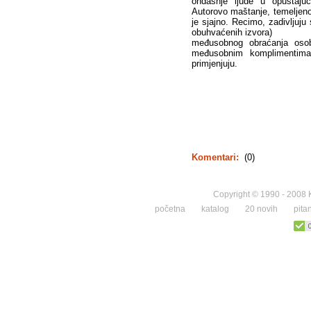
ondašnje ljude u opuštajući
Autorovo maštanje, temeljeno
je sjajno. Recimo, zadivljuju
obuhvaćenih izvora)
međusobnog obraćanja osoba
međusobnim komplimentima
primjenjuju.
Komentari:
(0)
Copyright © 1990 - 2008 K
početna
katalog
20 novih
pita