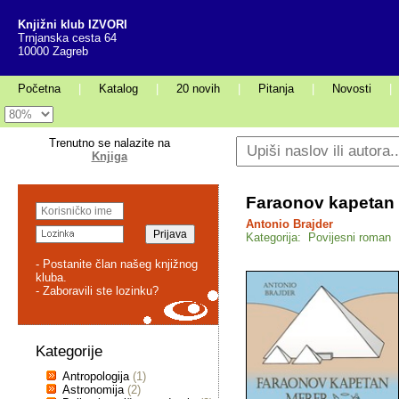
Knjižni klub IZVORI
Trnjanska cesta 64
10000 Zagreb
Početna
|
Katalog
|
20 novih
|
Pitanja
|
Novosti
|
Trenutno se nalazite na
Knjiga
Faraonov kapetan
Antonio Brajder
Kategorija: Povijesni roman
- Postanite član našeg knjižnog
kluba.
- Zaboravili ste lozinku?
Kategorije
Antropologija
(1)
Astronomija
(2)