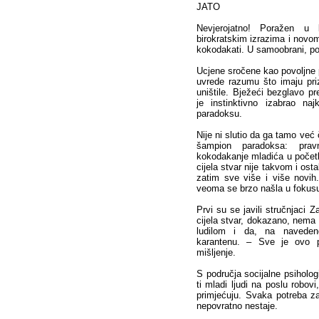
JATO
Nevjerojatno! Poražen u b
birokratskim izrazima i novo
kokodakati. U samoobrani, potv
Ucjene sročene kao povoljne p
uvrede razumu što imaju pri
uništile. Bježeći bezglavo p
je instinktivno izabrao na
paradoksu.
Nije ni slutio da ga tamo već
šampion paradoksa: pra
kokodakanje mladića u početk
cijela stvar nije takvom i osta
zatim sve više i više novih
veoma se brzo našla u fokusu
Prvi su se javili stručnjaci 
cijela stvar, dokazano, nem
ludilom i da, na navedeno
karantenu. – Sve je ovo p
mišljenje.
S područja socijalne psiholog
ti mladi ljudi na poslu robovi,
primjećuju. Svaka potreba z
nepovratno nestaje.