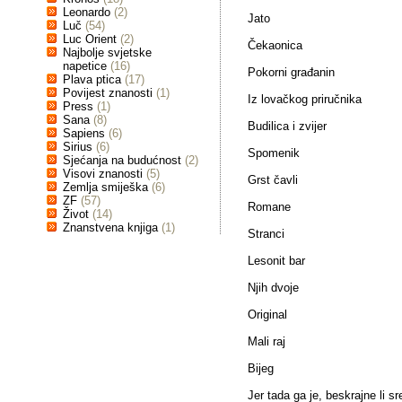
Leonardo
(2)
Jato
Luč
(54)
Luc Orient
(2)
Čekaonica
Najbolje svjetske
napetice
(16)
Pokorni građanin
Plava ptica
(17)
Povijest znanosti
(1)
Iz lovačkog priručnika
Press
(1)
Sana
(8)
Budilica i zvijer
Sapiens
(6)
Sirius
(6)
Spomenik
Sjećanja na budućnost
(2)
Visovi znanosti
(5)
Grst čavli
Zemlja smiješka
(6)
ZF
(57)
Romane
Život
(14)
Znanstvena knjiga
(1)
Stranci
Lesonit bar
Njih dvoje
Original
Mali raj
Bijeg
Jer tada ga je, beskrajne li sr