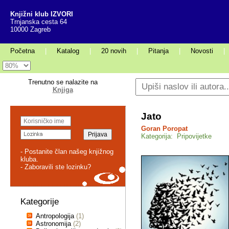
Knjižni klub IZVORI
Trnjanska cesta 64
10000 Zagreb
Početna
|
Katalog
|
20 novih
|
Pitanja
|
Novosti
|
Trenutno se nalazite na
Knjiga
Jato
Goran Poropat
Kategorija: Pripovijetke
- Postanite član našeg knjižnog
kluba.
- Zaboravili ste lozinku?
Kategorije
Antropologija
(1)
Astronomija
(2)