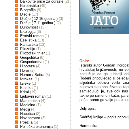
Bajkovite priče za odrasle
(2)
Beletristika
(49)
Biografija
(9)
Dječje
(17)
Dječje ( 12-16 godina )
(3)
Dječje ( 7-11 godina )
(2)
Duhovnost
(13)
Ekologija
(6)
Erotski roman
(1)
Esejistika
(13)
Fantastika
(13)
Filozofija
(1)
Filozofski triler
(1)
Geopolitika
(8)
Opis:
Gospodarstvo
(1)
Istarski autor Gordan Poropa
Hipoteze
(4)
hrvatskoj književnosti, no 
Horor
(2)
zaslužuje da ga ljubitelji d
Humor / Satira
(5)
Rođeni pripovjedač s osjeća
Igrokazi
(1)
isljednika otkriva veliki z
Izreke
(1)
zapravo satkana životna tapi
Klasika
(1)
zamjećujući je, sve dok nas
Krimi
(19)
takne po ramenu i kaže: pa vi
Ljubavni roman
(1)
priča, samo ga valja potaknut
Matematika
(4)
Medicina
(1)
Dulji opis:
Mediji
(4)
Napetica
(2)
Sadržaj knjige – popis pripovi
Novinarstvo
(3)
Poezija
(5)
Harmonika
Politička ekonomija
(1)