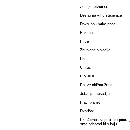
Zemljo, otvori se
Desno na vrhu stepenica
Dovoljno kratka priča
Pasijans
Priča
Zbunjena biologija
Raki
Cirkus
Cirkus II
Posve obična žena
Jutarnja rapsodija
Plavi planet
Dvorište
Prilažemo ovdje cijelu priču 
smo odabrati bilo koju…