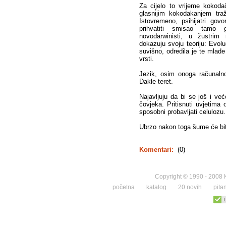
Za cijelo to vrijeme kokoda
glasnijim kokodakanjem tr
Istovremeno, psihijatri gov
prihvatiti smisao tamo g
novodarwinisti, u žustrim
dokazuju svoju teoriju: Evolu
suvišno, odredila je te mlade
vrsti.
Jezik, osim onoga računalno
Dakle teret.
Najavljuju da bi se još i v
čovjeka. Pritisnuti uvjetima 
sposobni probavljati celulozu.
Ubrzo nakon toga šume će bit
Komentari:
(0)
Copyright © 1990 - 2008 K
početna
katalog
20 novih
pita