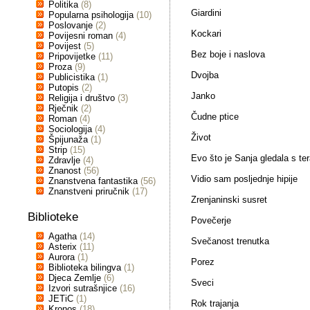
Politika
(8)
Giardini
Popularna psihologija
(10)
Poslovanje
(2)
Kockari
Povijesni roman
(4)
Povijest
(5)
Bez boje i naslova
Pripovijetke
(11)
Proza
(9)
Dvojba
Publicistika
(1)
Putopis
(2)
Janko
Religija i društvo
(3)
Rječnik
(2)
Čudne ptice
Roman
(4)
Sociologija
(4)
Život
Špijunaža
(1)
Strip
(15)
Evo što je Sanja gledala s te
Zdravlje
(4)
Znanost
(56)
Vidio sam posljednje hipije
Znanstvena fantastika
(56)
Znanstveni priručnik
(17)
Zrenjaninski susret
Biblioteke
Povečerje
Agatha
(14)
Svečanost trenutka
Asterix
(11)
Aurora
(1)
Porez
Biblioteka bilingva
(1)
Djeca Zemlje
(6)
Sveci
Izvori sutrašnjice
(16)
JETiC
(1)
Rok trajanja
Kronos
(18)