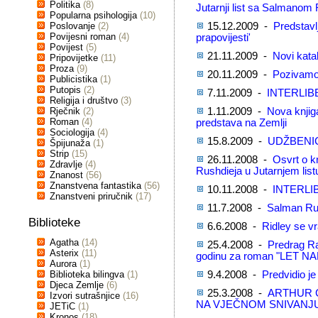
Politika
(8)
Jutarnji list sa Salmanom
Popularna psihologija
(10)
Poslovanje
(2)
15.12.2009 -
Predstavlj
Povijesni roman
(4)
prapovijesti'
Povijest
(5)
21.11.2009 -
Novi kata
Pripovijetke
(11)
Proza
(9)
20.11.2009 -
Pozivamo 
Publicistika
(1)
Putopis
(2)
7.11.2009 -
INTERLIB
Religija i društvo
(3)
Rječnik
(2)
1.11.2009 -
Nova knjig
Roman
(4)
predstava na Zemlji
Sociologija
(4)
15.8.2009 -
UDŽBENICI
Špijunaža
(1)
Strip
(15)
26.11.2008 -
Osvrt o k
Zdravlje
(4)
Rushdieja u Jutarnjem list
Znanost
(56)
Znanstvena fantastika
(56)
10.11.2008 -
INTERLI
Znanstveni priručnik
(17)
11.7.2008 -
Salman Rus
Biblioteke
6.6.2008 -
Ridley se v
Agatha
(14)
25.4.2008 -
Predrag R
Asterix
(11)
godinu za roman "LET NA
Aurora
(1)
Biblioteka bilingva
(1)
9.4.2008 -
Predvidio je 
Djeca Zemlje
(6)
25.3.2008 -
ARTHUR C
Izvori sutrašnjice
(16)
NA VJEČNOM SNIVANJ
JETiC
(1)
Kronos
(18)