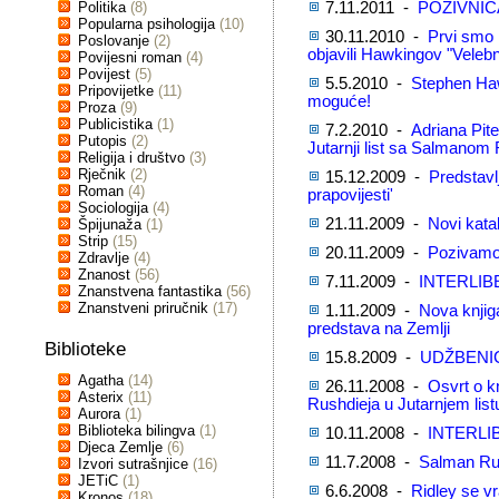
Politika
(8)
7.11.2011 -
POZIVNIC
Popularna psihologija
(10)
30.11.2010 -
Prvi smo 
Poslovanje
(2)
objavili Hawkingov "Velebn
Povijesni roman
(4)
Povijest
(5)
5.5.2010 -
Stephen Haw
Pripovijetke
(11)
moguće!
Proza
(9)
Publicistika
(1)
7.2.2010 -
Adriana Pite
Putopis
(2)
Jutarnji list sa Salmanom
Religija i društvo
(3)
Rječnik
(2)
15.12.2009 -
Predstavlj
Roman
(4)
prapovijesti'
Sociologija
(4)
21.11.2009 -
Novi kata
Špijunaža
(1)
Strip
(15)
20.11.2009 -
Pozivamo 
Zdravlje
(4)
Znanost
(56)
7.11.2009 -
INTERLIB
Znanstvena fantastika
(56)
Znanstveni priručnik
(17)
1.11.2009 -
Nova knjig
predstava na Zemlji
Biblioteke
15.8.2009 -
UDŽBENICI
Agatha
(14)
26.11.2008 -
Osvrt o k
Asterix
(11)
Rushdieja u Jutarnjem list
Aurora
(1)
Biblioteka bilingva
(1)
10.11.2008 -
INTERLI
Djeca Zemlje
(6)
11.7.2008 -
Salman Rus
Izvori sutrašnjice
(16)
JETiC
(1)
6.6.2008 -
Ridley se v
Kronos
(18)