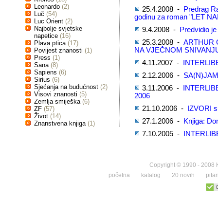
Leonardo
(2)
25.4.2008 -
Predrag R
Luč
(54)
godinu za roman "LET NA
Luc Orient
(2)
Najbolje svjetske
9.4.2008 -
Predvidio je 
napetice
(16)
25.3.2008 -
ARTHUR C
Plava ptica
(17)
NA VJEČNOM SNIVANJ
Povijest znanosti
(1)
Press
(1)
4.11.2007 -
INTERLIB
Sana
(8)
Sapiens
(6)
2.12.2006 -
SA(N)JAM
Sirius
(6)
Sjećanja na budućnost
(2)
3.11.2006 -
INTERLIB
Visovi znanosti
(5)
2006
Zemlja smiješka
(6)
21.10.2006 -
IZVORI su
ZF
(57)
Život
(14)
27.1.2006 -
Knjiga: D
Znanstvena knjiga
(1)
7.10.2005 -
INTERLIB
Copyright © 1990 - 2008 K
početna
katalog
20 novih
pita