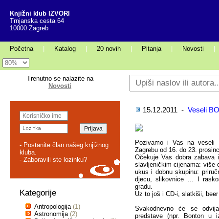
Knjižni klub IZVORI
Trnjanska cesta 64
10000 Zagreb
Početna
|
Katalog
|
20 novih
|
Pitanja
|
Novosti
|
Trenutno se nalazite na
Novosti
15.12.2011 -
Veseli BO
Pozivamo i Vas na vesel
- Postanite član našeg knjižnog
Zagrebu od 16. do 23. prosinc
kluba.
Očekuje Vas dobra zabava i
- Zaboravili ste lozinku?
slavljeničkim cijenama: više
ukus i dobnu skupinu: priručn
djecu, slikovnice … I rasko
gradu.
Kategorije
Uz to još i CD-i, slatkiši, bee
Antropologija
(1)
Svakodnevno će se odvijat
Astronomija
(2)
predstave (npr. Bonton u iz