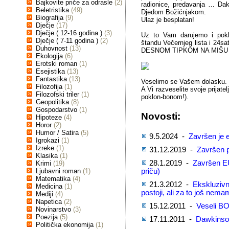
Bajkovite priče za odrasle
(2)
radionice, predavanja … Daka
Beletristika
(49)
Djedom Božićnjakom.
Biografija
(9)
Ulaz je besplatan!
Dječje
(17)
Dječje ( 12-16 godina )
(3)
Uz to Vam darujemo i pokl
Dječje ( 7-11 godina )
(2)
štandu Večernjeg lista i 24s
Duhovnost
(13)
DESNOM TIPKOM NA MIŠU 
Ekologija
(6)
Erotski roman
(1)
Esejistika
(13)
Fantastika
(13)
Veselimo se Vašem dolasku.
Filozofija
(1)
A Vi razveselite svoje prijatel
Filozofski triler
(1)
poklon-bonom!).
Geopolitika
(8)
Gospodarstvo
(1)
Novosti:
Hipoteze
(4)
Horor
(2)
Humor / Satira
(5)
9.5.2024 -
Završen je e
Igrokazi
(1)
Izreke
(1)
31.12.2019 -
Završen p
Klasika
(1)
28.1.2019 -
Završen EU
Krimi
(19)
Ljubavni roman
(1)
priču)
Matematika
(4)
21.3.2012 -
Ekskluzivn
Medicina
(1)
postoji, ali za to još nem
Mediji
(4)
Napetica
(2)
15.12.2011 -
Veseli BO
Novinarstvo
(3)
Poezija
(5)
17.11.2011 -
Dawkinsov
Politička ekonomija
(1)