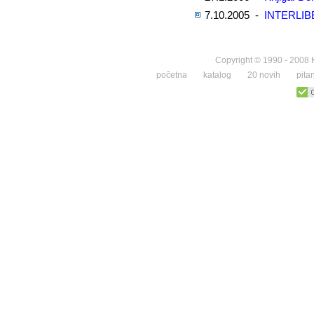
7.10.2005 -
INTERLIB
Copyright © 1990 - 2008 K
početna
katalog
20 novih
pita