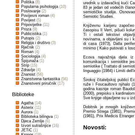
Politika
(8)
urednik u izdavačkoj kući Ca
Popularna psihologija
(10)
83 je jedan od vodećih član
Poslovanje
(2)
semiotičke studije. Osnovao
Povijesni roman
(4)
Semiotic Studies.
Povijest
(5)
Pripovijetke
(11)
Književnu karijeru započe
Proza
(9)
časopisu Il Verri, pišući ko
Publicistika
(1)
Ti i ostali tekstovi obja
Putopis
(2)
novinama, a objavljeni su i 
Religija i društvo
(3)
di casa (1973), Dalla perifer
Rječnik
(2)
minimo ( Kako putovati s losos
Roman
(4)
Sociologija
(4)
Ecova najvažnija djela iz p
Špijunaža
(1)
komunikacija i semiotike jes
Strip
(15)
semiotike ( Trattato di semiot
Zdravlje
(4)
linguaggio (1984) i Limiti dell'
Znanost
(56)
Znanstvena fantastika
(56)
Širokoj čitateljskoj publici 
Znanstveni priručnik
(17)
ruže i Foucaultovo njihalo 
godina kasnije roman Baudolin
(2000), prepisku s kardinalom
Biblioteke
Sve knjige objavljene su u i
Agatha
(14)
Dobitnik je mnogih književn
Asterix
(11)
Premio Strega (1981), Premio 
Aurora
(1)
(1981), Prix Medicis Etrange
Biblioteka bilingva
(1)
Djeca Zemlje
(6)
Izvori sutrašnjice
(16)
Novosti:
JETiC
(1)
Kronos
(18)