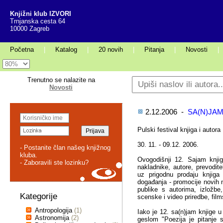
Knjižni klub IZVORI
Trnjanska cesta 64
10000 Zagreb
Početna
|
Katalog
|
20 novih
|
Pitanja
|
Novosti
|
Trenutno se nalazite na
Novosti
2.12.2006 -
SA(N)JAM
Pulski festival knjiga i autora
30. 11. - 09.12. 2006.
- Postanite član našeg knjižnog
kluba.
Ovogodišnji 12. Sajam knjig
- Zaboravili ste lozinku?
nakladnike, autore, prevoditelj
uz prigodnu prodaju knjiga
događanja - promocije novih n
publike s autorima, izložbe
Kategorije
scenske i video priredbe, film
Antropologija
(1)
Iako je 12. sa(n)jam knjige u
Astronomija
(2)
geslom "Poezija je pitanje 