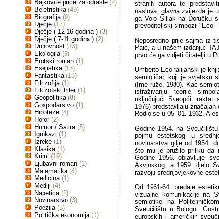
Bajkovite priče za odrasle
(2)
stranih autora te predstav
Beletristika
(49)
naslova, glavna zvijezda je 
Biografija
(9)
ga Vojo Šiljak na Doručku s
Dječje
(17)
prevoditeljski simpozij "Eco –
Dječje ( 12-16 godina )
(3)
Dječje ( 7-11 godina )
(2)
Neposredno prije sajma iz ti
Duhovnost
(13)
Paić, a u našem izdanju:
Ekologija
(6)
prvo će ga vidjeti čitatelji u Pu
Erotski roman
(1)
Esejistika
(13)
Umberto Eco talijanski je knjiž
Fantastika
(13)
semiotičar, koji je svjetsku
Filozofija
(1)
(Ime ruže, 1980). Kao semiot
Filozofski triler
(1)
istraživanju teorije simb
Geopolitika
(8)
uključujući Sveopći traktat 
Gospodarstvo
(1)
1976) predstavljaju značajan 
Hipoteze
(4)
Rodio se u 05. 01. 1932. Ales
Horor
(2)
Humor / Satira
(5)
Godine 1954. na Sveučilištu u
Igrokazi
(1)
pojmu estetskog u srednj
Izreke
(1)
novinarstva gdje od 1954. do
Klasika
(1)
što mu je pružilo priliku da 
Krimi
(19)
Godine 1956. objavljuje sv
Ljubavni roman
(1)
Akvinskog, a 1959. djelo Svi
Matematika
(4)
razvoju srednjovjekovne estet
Medicina
(1)
Mediji
(4)
Od 1961-64. predaje estetik
Napetica
(2)
vizualne komunikacije na Sv
Novinarstvo
(3)
semiotike na Politehničko
Poezija
(5)
Sveučilištu u Bologni. Gost
Politička ekonomija
(1)
europskih i američkih sveuč