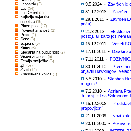
Leonardo
(2)
9.5.2024 -
Završen je e
Luč
(54)
31.12.2019 -
Završen p
Luc Orient
(2)
Najbolje svjetske
28.1.2019 -
Završen EU
napetice
(16)
priču)
Plava ptica
(17)
Povijest znanosti
(1)
21.3.2012 -
Ekskluzivn
Press
(1)
postoji, ali za to još nem
Sana
(8)
Sapiens
(6)
15.12.2011 -
Veseli BO
Sirius
(6)
17.11.2011 -
Dawkinsov
Sjećanja na budućnost
(2)
Visovi znanosti
(5)
7.11.2011 -
POZIVNIC
Zemlja smiješka
(6)
ZF
(57)
30.11.2010 -
Prvi smo 
Život
(14)
objavili Hawkingov "Velebn
Znanstvena knjiga
(1)
5.5.2010 -
Stephen Haw
moguće!
7.2.2010 -
Adriana Pite
Jutarnji list sa Salmanom
15.12.2009 -
Predstavlj
prapovijesti'
21.11.2009 -
Novi kata
20.11.2009 -
Pozivamo 