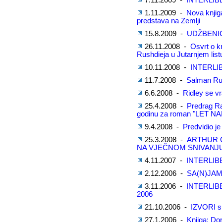
7.11.2009 -
INTERLIB
1.11.2009 -
Nova knjig
predstava na Zemlji
15.8.2009 -
UDŽBENICI
26.11.2008 -
Osvrt o k
Rushdieja u Jutarnjem list
10.11.2008 -
INTERLI
11.7.2008 -
Salman Rus
6.6.2008 -
Ridley se v
25.4.2008 -
Predrag R
godinu za roman "LET NA
9.4.2008 -
Predvidio je 
25.3.2008 -
ARTHUR C
NA VJEČNOM SNIVANJ
4.11.2007 -
INTERLIB
2.12.2006 -
SA(N)JAM
3.11.2006 -
INTERLIB
2006
21.10.2006 -
IZVORI su
27.1.2006 -
Knjiga: D