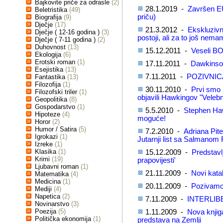
Bajkovite priče za odrasle
(2)
28.1.2019 -
Završen EU
Beletristika
(49)
priču)
Biografija
(9)
Dječje
(17)
21.3.2012 -
Ekskluzivn
Dječje ( 12-16 godina )
(3)
postoji, ali za to još nem
Dječje ( 7-11 godina )
(2)
Duhovnost
(13)
15.12.2011 -
Veseli BO
Ekologija
(6)
Erotski roman
(1)
17.11.2011 -
Dawkinsov
Esejistika
(13)
7.11.2011 -
POZIVNIC
Fantastika
(13)
Filozofija
(1)
30.11.2010 -
Prvi smo 
Filozofski triler
(1)
objavili Hawkingov "Velebn
Geopolitika
(8)
Gospodarstvo
(1)
5.5.2010 -
Stephen Haw
Hipoteze
(4)
moguće!
Horor
(2)
Humor / Satira
(5)
7.2.2010 -
Adriana Pite
Igrokazi
(1)
Jutarnji list sa Salmanom
Izreke
(1)
Klasika
(1)
15.12.2009 -
Predstavlj
Krimi
(19)
prapovijesti'
Ljubavni roman
(1)
21.11.2009 -
Novi kata
Matematika
(4)
Medicina
(1)
20.11.2009 -
Pozivamo 
Mediji
(4)
Napetica
(2)
7.11.2009 -
INTERLIB
Novinarstvo
(3)
Poezija
(5)
1.11.2009 -
Nova knjig
Politička ekonomija
(1)
predstava na Zemlji