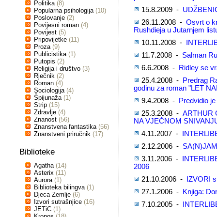
Politika
(8)
15.8.2009 -
UDŽBENICI
Popularna psihologija
(10)
Poslovanje
(2)
26.11.2008 -
Osvrt o k
Povijesni roman
(4)
Rushdieja u Jutarnjem list
Povijest
(5)
Pripovijetke
(11)
10.11.2008 -
INTERLI
Proza
(9)
Publicistika
(1)
11.7.2008 -
Salman Rus
Putopis
(2)
6.6.2008 -
Ridley se v
Religija i društvo
(3)
Rječnik
(2)
25.4.2008 -
Predrag R
Roman
(4)
godinu za roman "LET NA
Sociologija
(4)
Špijunaža
(1)
9.4.2008 -
Predvidio je 
Strip
(15)
Zdravlje
(4)
25.3.2008 -
ARTHUR C
Znanost
(56)
NA VJEČNOM SNIVANJ
Znanstvena fantastika
(56)
4.11.2007 -
INTERLIB
Znanstveni priručnik
(17)
2.12.2006 -
SA(N)JAM
Biblioteke
3.11.2006 -
INTERLIB
Agatha
(14)
2006
Asterix
(11)
21.10.2006 -
IZVORI su
Aurora
(1)
Biblioteka bilingva
(1)
27.1.2006 -
Knjiga: D
Djeca Zemlje
(6)
Izvori sutrašnjice
(16)
7.10.2005 -
INTERLIB
JETiC
(1)
Kronos
(18)