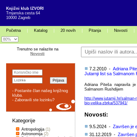
Knjižni klub IZVORI
Trnjanska cesta 64
10000 Zagreb
Početna
|
Katalog
|
20 novih
|
Pitanja
|
Novosti
|
Trenutno se nalazite na
Novosti
7.2.2010 -
Adriana Pite
Jutarnji list sa Salmanom
Adriana Piteša napravila je
Salmanom Rushdijem
- Postanite član našeg knjižnog
kluba.
http://www.jutarnji.hr/salman-
- Zaboravili ste lozinku?
bio-
velika-zbrka/537941/
Novosti:
Kategorije
9.5.2024 -
Završen je e
Antropologija
(1)
Astronomija
(2)
31.12.2019 -
Završen p