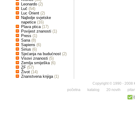
Leonardo
(2)
Luč
(54)
Luc Orient
(2)
Najbolje svjetske
napetice
(16)
Plava ptica
(17)
Povijest znanosti
(1)
Press
(1)
Sana
(8)
Sapiens
(6)
Sirius
(6)
Sjećanja na budućnost
(2)
Visovi znanosti
(5)
Zemlja smiješka
(6)
ZF
(57)
Život
(14)
Znanstvena knjiga
(1)
Copyright © 1990 - 2008 K
početna
katalog
20 novih
pita