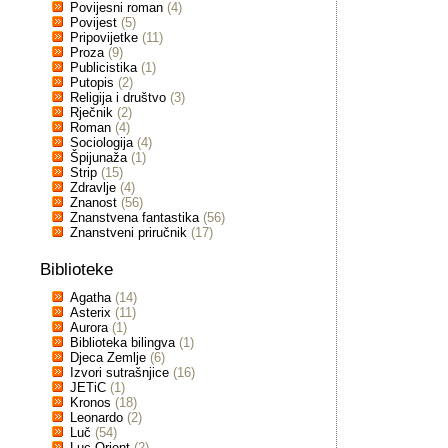
Povijesni roman
(4)
Povijest
(5)
Pripovijetke
(11)
Proza
(9)
Publicistika
(1)
Putopis
(2)
Religija i društvo
(3)
Rječnik
(2)
Roman
(4)
Sociologija
(4)
Špijunaža
(1)
Strip
(15)
Zdravlje
(4)
Znanost
(56)
Znanstvena fantastika
(56)
Znanstveni priručnik
(17)
Biblioteke
Agatha
(14)
Asterix
(11)
Aurora
(1)
Biblioteka bilingva
(1)
Djeca Zemlje
(6)
Izvori sutrašnjice
(16)
JETiC
(1)
Kronos
(18)
Leonardo
(2)
Luč
(54)
Luc Orient
(2)