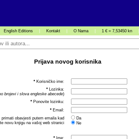
English Editions
|
Kontakt
|
O Nama
|
1 € = 7,53450 kn
Prijava novog korisnika
*
Korisničko ime:
*
Lozinka:
o brojevi i slova engleske abecede
)
*
Ponovite lozinku:
*
Email:
 primati obavjesti putem emaila kad
Da
ite novu knjigu na vašoj web stranici
Ne
*
Ime: