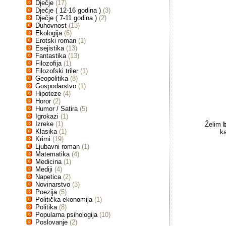
Dječje
(17)
Dječje ( 12-16 godina )
(3)
Dječje ( 7-11 godina )
(2)
Duhovnost
(13)
Ekologija
(6)
Erotski roman
(1)
Esejistika
(13)
Fantastika
(13)
Filozofija
(1)
Filozofski triler
(1)
Geopolitika
(8)
Gospodarstvo
(1)
Hipoteze
(4)
Horor
(2)
Humor / Satira
(5)
Igrokazi
(1)
Izreke
(1)
Želim
Klasika
(1)
k
Krimi
(19)
Ljubavni roman
(1)
Matematika
(4)
Medicina
(1)
Mediji
(4)
Napetica
(2)
Novinarstvo
(3)
Poezija
(5)
Politička ekonomija
(1)
Politika
(8)
Popularna psihologija
(10)
Poslovanje
(2)