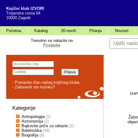
Knjižni klub IZVORI
Trnjanska cesta 64
10000 Zagreb
Početna
|
Katalog
|
20 novih
|
Pitanja
|
Novosti
|
Trenutno se nalazite na
Postavke
- Postanite član našeg knjižnog kluba.
- Zaboravili ste lozinku?
(
sam
Kategorije
Antropologija
(1)
Želim
Astronomija
(2)
objav
Bajkovite priče za odrasle
(2)
Beletristika
(49)
Biografija
(9)