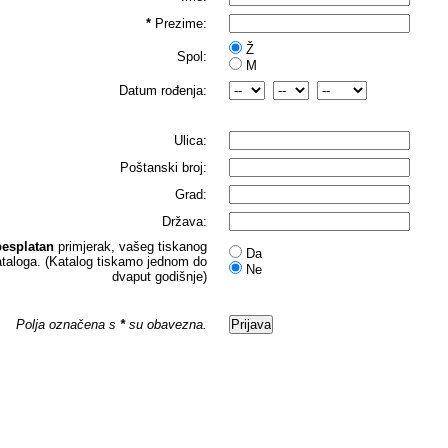
*
Prezime:
Ž
Spol:
M
Datum rođenja:
Ulica:
Poštanski broj:
Grad:
Država:
besplatan
primjerak, vašeg tiskanog
Da
ataloga. (Katalog tiskamo jednom do
Ne
dvaput godišnje)
Polja označena s
*
su obavezna.