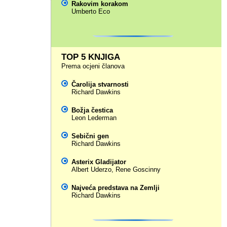
Rakovim korakom
Umberto Eco
TOP 5 KNJIGA
Prema ocjeni članova
Čarolija stvarnosti
Richard Dawkins
Božja čestica
Leon Lederman
Sebični gen
Richard Dawkins
Asterix Gladijator
Albert Uderzo
,
Rene Goscinny
Najveća predstava na Zemlji
Richard Dawkins