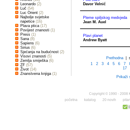
Leonardo
(2)
Davor Velnić
Luč
(54)
Luc Orient
(2)
Najbolje svjetske
Pleme spiljskog medvjeda
napetice
(16)
Jean M. Auel
Plava ptica
(17)
Povijest znanosti
(1)
Press
(1)
Plavi planet
Sana
(8)
Andrew Byatt
Sapiens
(6)
Sirius
(6)
Sjećanja na budućnost
(2)
Visovi znanosti
(5)
Prethodna
| s
Zemlja smiješka
(6)
1
2
3
4
5
6
7
ZF
(57)
17
Život
(14)
Znanstvena knjiga
(1)
Prikaži 
Copyright © 1990 - 2008 K
početna
katalog
20 novih
pita