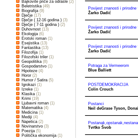
Bajkovite priče za odrasle
(2)
Beletristika
(49)
Povijest znanosti i prirodne 
Biografija
(9)
Žarko Dadić
Dječje
(17)
Dječje ( 12-16 godina )
(3)
Dječje ( 7-11 godina )
(2)
Povijest znanosti i prirodne 
Duhovnost
(13)
Žarko Dadić
Ekologija
(6)
Erotski roman
(1)
Esejistika
(13)
Povijest znanosti i prirodne 
Fantastika
(13)
Žarko Dadić
Filozofija
(1)
Filozofski triler
(1)
Geopolitika
(8)
Potraga za Vermeerom
Gospodarstvo
(1)
Blue Balliett
Hipoteze
(4)
Horor
(2)
Humor / Satira
(5)
Igrokazi
(1)
POSTDEMOKRACIJA
Izreke
(1)
Colin Crouch
Klasika
(1)
Krimi
(19)
Ljubavni roman
(1)
Postanci
Matematika
(4)
Neil deGrase Tyson
,
Dona
Medicina
(1)
Mediji
(4)
Napetica
(2)
Postanak,opstanak,nestan
Novinarstvo
(3)
Tvrtko Švob
Poezija
(5)
Politička ekonomija
(1)