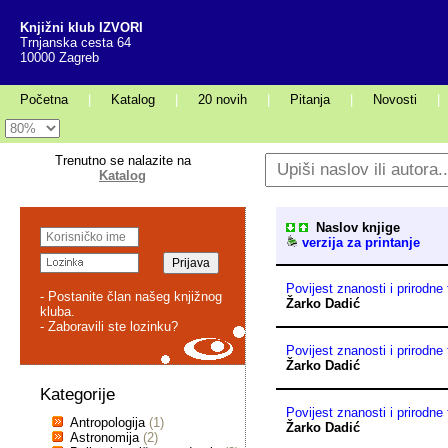
Knjižni klub IZVORI
Trnjanska cesta 64
10000 Zagreb
Početna
|
Katalog
|
20 novih
|
Pitanja
|
Novosti
|
Trenutno se nalazite na
Katalog
Naslov knjige
verzija za printanje
Povijest znanosti i prirodne 
- Postanite član našeg knjižnog
Žarko Dadić
kluba.
- Zaboravili ste lozinku?
Povijest znanosti i prirodne 
Žarko Dadić
Kategorije
Povijest znanosti i prirodne 
Antropologija
(1)
Žarko Dadić
Astronomija
(2)