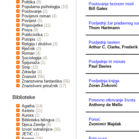
Politika
(8)
Poslovanje brzinom misli
Popularna psihologija
(10)
Bill Gates
Poslovanje
(2)
Povijesni roman
(4)
Povijest
(5)
Posljednji žar pradavnog s
Pripovijetke
(11)
Thom Hartmann
Proza
(9)
Publicistika
(1)
Putopis
(2)
Posljednji teorem
Religija i društvo
(3)
Arthur C. Clarke
,
Frederik
Rječnik
(2)
Roman
(4)
Sociologija
(4)
Posljednje tri minute
Špijunaža
(1)
Paul Davies
Strip
(15)
Zdravlje
(4)
Znanost
(56)
Posljednja knjiga
Znanstvena fantastika
(56)
Zoran Živković
Znanstveni priručnik
(17)
Biblioteke
Ponovno otkrivanje života
Anthony de Mello
Agatha
(14)
Asterix
(11)
Aurora
(1)
Ponoć
Biblioteka bilingva
(1)
Zvonimir Majdak
Djeca Zemlje
(6)
Izvori sutrašnjice
(16)
JETiC
(1)
Kronos
(18)
Pola suze