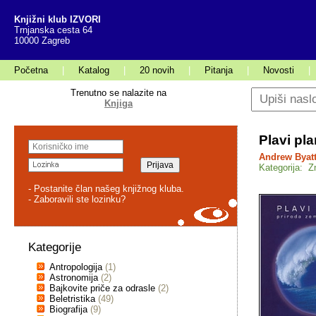
Knjižni klub IZVORI
Trnjanska cesta 64
10000 Zagreb
Početna
|
Katalog
|
20 novih
|
Pitanja
|
Novosti
|
Trenutno se nalazite na
Knjiga
Plavi pla
Andrew Byat
Kategorija: Z
- Postanite član našeg knjižnog kluba.
- Zaboravili ste lozinku?
Kategorije
Antropologija
(1)
Astronomija
(2)
Bajkovite priče za odrasle
(2)
Beletristika
(49)
Biografija
(9)