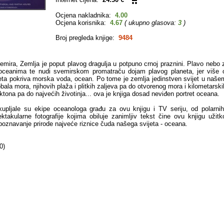
Ocjena nakladnika:
4.00
Ocjena korisnika:
4.67
( ukupno glasova:
3
)
Broj pregleda knjige:
9484
emira, Zemlja je poput plavog dragulja u potpuno crnoj praznini. Plavo nebo z
oceanima te nudi svemirskom promatraču dojam plavog planeta, jer više 
eta pokriva morska voda, ocean. Po tome je zemlja jedinstven svijet u naš
ala mora, njihovih plaža i plitkih zaljeva pa do otvorenog mora i kilometarsk
tona pa do najvećih životinja... ova je knjiga dosad neviđen portret oceana.
kupljale su ekipe oceanologa građu za ovu knjigu i TV seriju, od polarni
ktakularne fotografije kojima obiluje zanimljiv tekst čine ovu knjigu užit
oznavanje prirode najveće riznice čuda našega svijeta - oceana.
0)