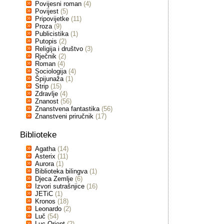
Povijesni roman
(4)
Povijest
(5)
Pripovijetke
(11)
Proza
(9)
Publicistika
(1)
Putopis
(2)
Religija i društvo
(3)
Rječnik
(2)
Roman
(4)
Sociologija
(4)
Špijunaža
(1)
Strip
(15)
Zdravlje
(4)
Znanost
(56)
Znanstvena fantastika
(56)
Znanstveni priručnik
(17)
Biblioteke
Agatha
(14)
Asterix
(11)
Aurora
(1)
Biblioteka bilingva
(1)
Djeca Zemlje
(6)
Izvori sutrašnjice
(16)
JETiC
(1)
Kronos
(18)
Leonardo
(2)
Luč
(54)
Luc Orient
(2)