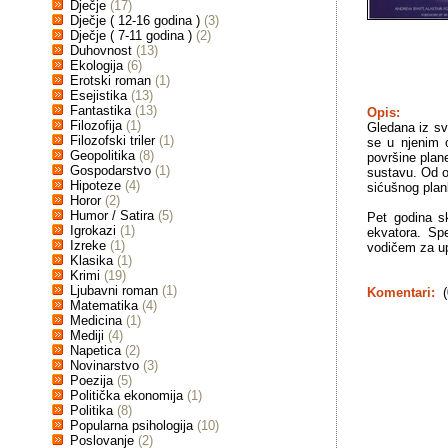
Dječje
(17)
Dječje ( 12-16 godina )
(3)
Dječje ( 7-11 godina )
(2)
Duhovnost
(13)
Ekologija
(6)
Erotski roman
(1)
Esejistika
(13)
Fantastika
(13)
Opis:
Filozofija
(1)
Gledana iz sv
Filozofski triler
(1)
se u njenim 
Geopolitika
(8)
površine plan
Gospodarstvo
(1)
sustavu. Od ob
Hipoteze
(4)
sićušnog plank
Horor
(2)
Humor / Satira
(5)
Pet godina s
Igrokazi
(1)
ekvatora. Spe
Izreke
(1)
vodičem za up
Klasika
(1)
Krimi
(19)
Ljubavni roman
(1)
Komentari:
(
Matematika
(4)
Medicina
(1)
Mediji
(4)
Napetica
(2)
Novinarstvo
(3)
Poezija
(5)
Politička ekonomija
(1)
Politika
(8)
Popularna psihologija
(10)
Poslovanje
(2)