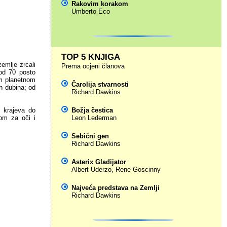
Rakovim korakom
Umberto Eco
TOP 5 KNJIGA
emlje zrcali
Prema ocjeni članova
od 70 posto
em planetnom
Čarolija stvarnosti
ih dubina; od
Richard Dawkins
h krajeva do
Božja čestica
kom za oči i
Leon Lederman
Sebični gen
Richard Dawkins
Asterix Gladijator
Albert Uderzo
,
Rene Goscinny
Najveća predstava na Zemlji
Richard Dawkins