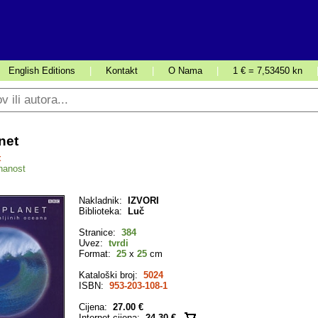
English Editions
|
Kontakt
|
O Nama
|
1 € = 7,53450 kn
net
t
nanost
Nakladnik:
IZVORI
Biblioteka:
Luč
Stranice:
384
Uvez:
tvrdi
Format:
25
x
25
cm
Kataloški broj:
5024
ISBN:
953-203-108-1
Cijena:
27.00 €
Internet cijena:
24.30 €