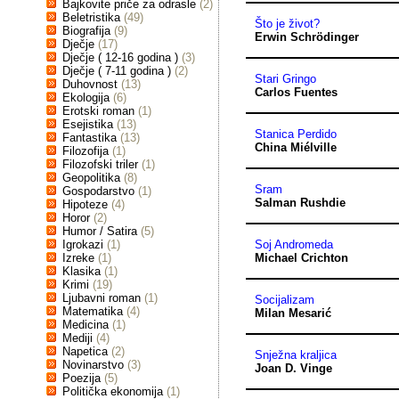
Bajkovite priče za odrasle
(2)
Beletristika
(49)
Što je život?
Biografija
(9)
Erwin Schrödinger
Dječje
(17)
Dječje ( 12-16 godina )
(3)
Dječje ( 7-11 godina )
(2)
Stari Gringo
Duhovnost
(13)
Carlos Fuentes
Ekologija
(6)
Erotski roman
(1)
Esejistika
(13)
Stanica Perdido
Fantastika
(13)
China Miélville
Filozofija
(1)
Filozofski triler
(1)
Geopolitika
(8)
Sram
Gospodarstvo
(1)
Salman Rushdie
Hipoteze
(4)
Horor
(2)
Humor / Satira
(5)
Igrokazi
(1)
Soj Andromeda
Izreke
(1)
Michael Crichton
Klasika
(1)
Krimi
(19)
Ljubavni roman
(1)
Socijalizam
Matematika
(4)
Milan Mesarić
Medicina
(1)
Mediji
(4)
Napetica
(2)
Snježna kraljica
Novinarstvo
(3)
Joan D. Vinge
Poezija
(5)
Politička ekonomija
(1)