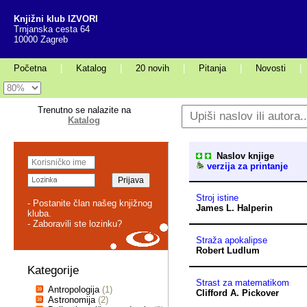
Knjižni klub IZVORI
Trnjanska cesta 64
10000 Zagreb
Početna
|
Katalog
|
20 novih
|
Pitanja
|
Novosti
|
Trenutno se nalazite na
Katalog
Naslov knjige
verzija za printanje
Stroj istine
- Postanite član našeg knjižnog
James L. Halperin
kluba.
- Zaboravili ste lozinku?
Straža apokalipse
Robert Ludlum
Kategorije
Strast za matematikom
Antropologija
(1)
Clifford A. Pickover
Astronomija
(2)