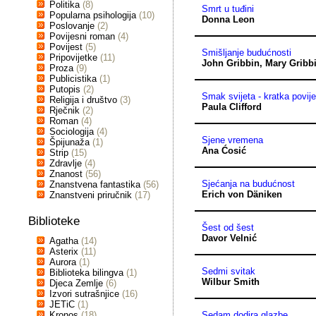
Politika
(8)
Smrt u tuđini
Popularna psihologija
(10)
Donna Leon
Poslovanje
(2)
Povijesni roman
(4)
Povijest
(5)
Smišljanje budućnosti
Pripovijetke
(11)
John Gribbin
,
Mary Gribb
Proza
(9)
Publicistika
(1)
Putopis
(2)
Smak svijeta - kratka povije
Religija i društvo
(3)
Paula Clifford
Rječnik
(2)
Roman
(4)
Sociologija
(4)
Sjene vremena
Špijunaža
(1)
Ana Ćosić
Strip
(15)
Zdravlje
(4)
Znanost
(56)
Sjećanja na budućnost
Znanstvena fantastika
(56)
Erich von Däniken
Znanstveni priručnik
(17)
Biblioteke
Šest od šest
Davor Velnić
Agatha
(14)
Asterix
(11)
Aurora
(1)
Sedmi svitak
Biblioteka bilingva
(1)
Wilbur Smith
Djeca Zemlje
(6)
Izvori sutrašnjice
(16)
JETiC
(1)
Kronos
(18)
Sedam dodira glazbe