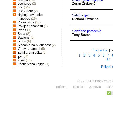
Leonardo
(2)
Zoran Živković
Luč
(54)
Luc Orient
(2)
Najbolje svjetske
Sebični gen
napetice
(16)
Richard Dawkins
Plava ptica
(17)
Povijest znanosti
(1)
Press
(1)
Savršeno pamćenje
Sana
(8)
Tony Buzan
Sapiens
(6)
Sirius
(6)
Sjećanja na budućnost
(2)
Visovi znanosti
(5)
Prethodna
| s
Zemlja smiješka
(6)
1
2
3
4
5
6
7
ZF
(57)
17
Život
(14)
Znanstvena knjiga
(1)
Prikaži 
Copyright © 1990 - 2008 K
početna
katalog
20 novih
pita