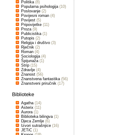
Politika
(8)
Popularna psihologija
(10)
Poslovanje
(2)
Povijesni roman
(4)
Povijest
(5)
Pripovijetke
(11)
Proza
(9)
Publicistika
(1)
Putopis
(2)
Religija i društvo
(3)
Rječnik
(2)
Roman
(4)
Sociologija
(4)
Špijunaža
(1)
Strip
(15)
Zdravlje
(4)
Znanost
(56)
Znanstvena fantastika
(56)
Znanstveni priručnik
(17)
Biblioteke
Agatha
(14)
Asterix
(11)
Aurora
(1)
Biblioteka bilingva
(1)
Djeca Zemlje
(6)
Izvori sutrašnjice
(16)
JETiC
(1)
Kronos
(18)