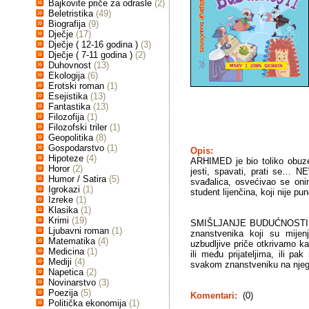
Bajkovite priče za odrasle
(2)
Beletristika
(49)
Biografija
(9)
Dječje
(17)
Dječje ( 12-16 godina )
(3)
Dječje ( 7-11 godina )
(2)
Duhovnost
(13)
Ekologija
(6)
Erotski roman
(1)
Esejistika
(13)
Fantastika
(13)
Filozofija
(1)
Filozofski triler
(1)
Geopolitika
(8)
Gospodarstvo
(1)
Opis:
Hipoteze
(4)
ARHIMED je bio toliko obuzet
Horor
(2)
jesti, spavati, prati se… N
Humor / Satira
(5)
svađalica, osvećivao se on
Igrokazi
(1)
student lijenčina, koji nije p
Izreke
(1)
Klasika
(1)
Krimi
(19)
SMIŠLJANJE BUDUĆNOSTI je o
Ljubavni roman
(1)
znanstvenika koji su mijenj
Matematika
(4)
uzbudljive priče otkrivamo kak
Medicina
(1)
ili među prijateljima, ili pak
Mediji
(4)
svakom znanstveniku na njeg
Napetica
(2)
Novinarstvo
(3)
Poezija
(5)
Komentari:
(0)
Politička ekonomija
(1)