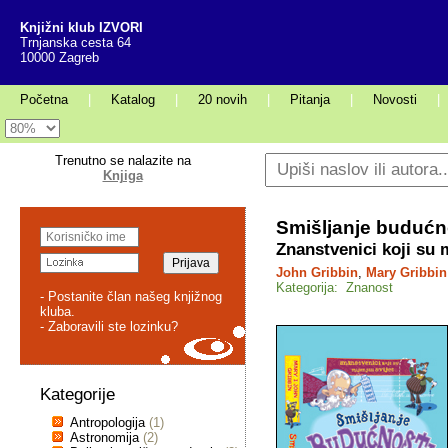
Knjižni klub IZVORI
Trnjanska cesta 64
10000 Zagreb
Početna
|
Katalog
|
20 novih
|
Pitanja
|
Novosti
|
Trenutno se nalazite na
Knjiga
Smišljanje budućn
Znanstvenici koji su m
John Gribbin
,
Mary Gribbin
Kategorija: Znanost
- Postanite član našeg knjižnog
kluba.
- Zaboravili ste lozinku?
Kategorije
Antropologija
(1)
Astronomija
(2)