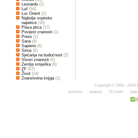
Leonardo
(2)
Luč
(54)
Luc Orient
(2)
Najbolje svjetske
napetice
(16)
Plava ptica
(17)
Povijest znanosti
(1)
Press
(1)
Sana
(8)
Sapiens
(6)
Sirius
(6)
Sjećanja na budućnost
(2)
Visovi znanosti
(5)
Zemlja smiješka
(6)
ZF
(57)
Život
(14)
Znanstvena knjiga
(1)
Copyright © 1990 - 2008 K
početna
katalog
20 novih
pita