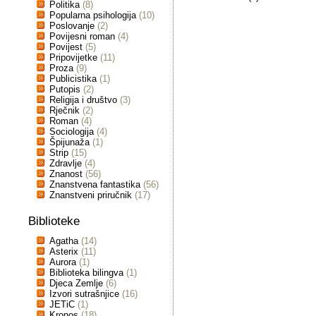
Politika
(8)
Popularna psihologija
(10)
Poslovanje
(2)
Povijesni roman
(4)
Povijest
(5)
Pripovijetke
(11)
Proza
(9)
Publicistika
(1)
Putopis
(2)
Religija i društvo
(3)
Rječnik
(2)
Roman
(4)
Sociologija
(4)
Špijunaža
(1)
Strip
(15)
Zdravlje
(4)
Znanost
(56)
Znanstvena fantastika
(56)
Znanstveni priručnik
(17)
Biblioteke
Agatha
(14)
Asterix
(11)
Aurora
(1)
Biblioteka bilingva
(1)
Djeca Zemlje
(6)
Izvori sutrašnjice
(16)
JETiC
(1)
Kronos
(18)