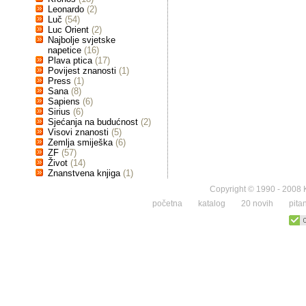
Leonardo
(2)
Luč
(54)
Luc Orient
(2)
Najbolje svjetske
napetice
(16)
Plava ptica
(17)
Povijest znanosti
(1)
Press
(1)
Sana
(8)
Sapiens
(6)
Sirius
(6)
Sjećanja na budućnost
(2)
Visovi znanosti
(5)
Zemlja smiješka
(6)
ZF
(57)
Život
(14)
Znanstvena knjiga
(1)
Copyright © 1990 - 2008 K
početna
katalog
20 novih
pita