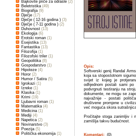
Bajkovite priče za odrasle
(2)
Beletristika
(49)
Biografija
(9)
Dječje
(17)
Dječje ( 12-16 godina )
(3)
Dječje ( 7-11 godina )
(2)
Duhovnost
(13)
Ekologija
(6)
Erotski roman
(1)
Esejistika
(13)
Fantastika
(13)
Filozofija
(1)
Filozofski triler
(1)
Geopolitika
(8)
Gospodarstvo
(1)
Opis:
Hipoteze
(4)
Softverski genij Randal Armst
Horor
(2)
koja sa stopostotnom sigurnoć
Humor / Satira
(5)
svijet iz kojeg je protjera
Igrokazi
(1)
odhjednom postali sami po s
Izreke
(1)
podvrgnuti testiranju na stro
Klasika
(1)
dokumente, ne mogu se zaposlit
Krimi
(19)
najvažnije - postati politič
Ljubavni roman
(1)
društvene promjene u civiliza
Matematika
(4)
već moguća skora sutrašnjica 
Medicina
(1)
Mediji
(4)
Pročitajte stoga zanimljiv 
Napetica
(2)
zamišlja takvu budućnost.
Novinarstvo
(3)
Poezija
(5)
Politička ekonomija
(1)
Komentari:
(0)