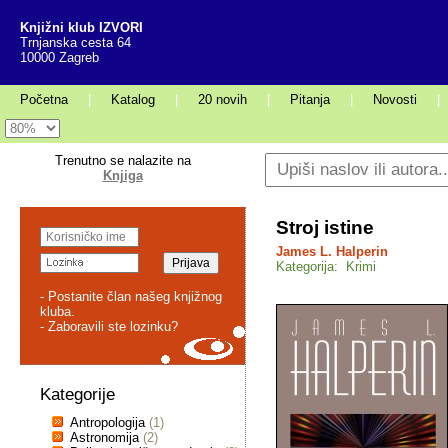
Knjižni klub IZVORI
Trnjanska cesta 64
10000 Zagreb
Početna
|
Katalog
|
20 novih
|
Pitanja
|
Novosti
|
Trenutno se nalazite na
Knjiga
Stroj istine
James L. Halperin
Kategorija: Krimi
- Postanite član našeg knjižnog
kluba.
- Zaboravili ste lozinku?
Kategorije
Antropologija
(1)
Astronomija
(2)