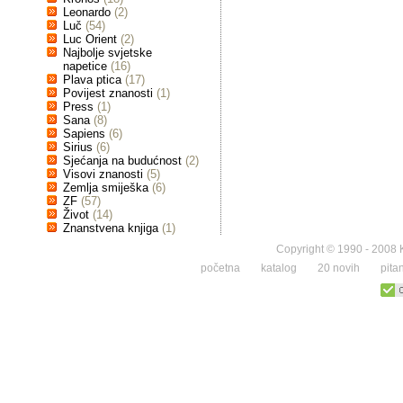
Leonardo
(2)
Luč
(54)
Luc Orient
(2)
Najbolje svjetske
napetice
(16)
Plava ptica
(17)
Povijest znanosti
(1)
Press
(1)
Sana
(8)
Sapiens
(6)
Sirius
(6)
Sjećanja na budućnost
(2)
Visovi znanosti
(5)
Zemlja smiješka
(6)
ZF
(57)
Život
(14)
Znanstvena knjiga
(1)
Copyright © 1990 - 2008 K
početna
katalog
20 novih
pita