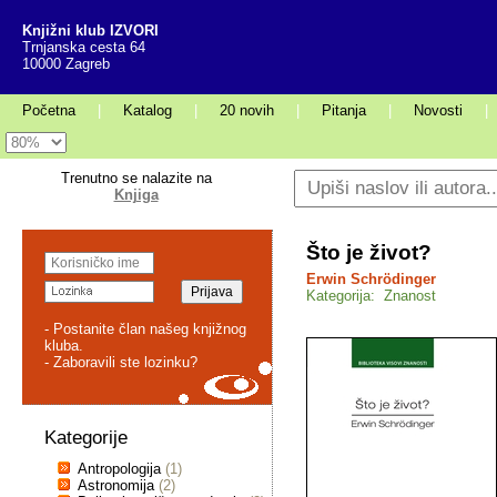
Knjižni klub IZVORI
Trnjanska cesta 64
10000 Zagreb
Početna
|
Katalog
|
20 novih
|
Pitanja
|
Novosti
|
Trenutno se nalazite na
Knjiga
Što je život?
Erwin Schrödinger
Kategorija: Znanost
- Postanite član našeg knjižnog
kluba.
- Zaboravili ste lozinku?
Kategorije
Antropologija
(1)
Astronomija
(2)