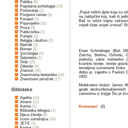
Politika
(8)
Popularna psihologija
(10)
Poslovanje
(2)
„Poput tolikih djela koja su s
Povijesni roman
(4)
na zaključke koji, kad ih jed
Povijest
(5)
Baš to ističe trajnu važnos
Pripovijetke
(11)
vrijedi čitati uvijek iznova!“ 
Proza
(9)
Publicistika
(1)
Putopis
(2)
Religija i društvo
(3)
Rječnik
(2)
Roman
(4)
Erwin Schrödinger, (Beč 188
Sociologija
(4)
Zürichu, Berlinu, Oxfordu, 
Špijunaža
(1)
području valne mehanike (Sc
Strip
(15)
kvantne teorije, teorije gravit
Zdravlje
(4)
temeljima suvremene fizike. 
Znanost
(56)
dobio je, zajedno s Paulom D
Znanstvena fantastika
(56)
1933.
Znanstveni priručnik
(17)
Molekularni biolozi James Wa
Biblioteke
građe deoksiribonukleinskih
zamislima iz knjige Što je ži
Agatha
(14)
Asterix
(11)
Aurora
(1)
Komentari:
(0)
Biblioteka bilingva
(1)
Djeca Zemlje
(6)
Izvori sutrašnjice
(16)
JETiC
(1)
Kronos
(18)