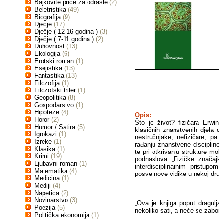
Bajkovite priče za odrasle
(2)
Beletristika
(49)
Biografija
(9)
Dječje
(17)
Dječje ( 12-16 godina )
(3)
Dječje ( 7-11 godina )
(2)
Duhovnost
(13)
Ekologija
(6)
Erotski roman
(1)
Esejistika
(13)
Fantastika
(13)
Filozofija
(1)
Filozofski triler
(1)
Geopolitika
(8)
Gospodarstvo
(1)
Hipoteze
(4)
Opis:
Horor
(2)
Što je život? fizičara Erwi
Humor / Satira
(5)
klasičnih znanstvenih djela 
Igrokazi
(1)
nestručnjake, nefizičare, p
Izreke
(1)
rađanju znanstvene disciplin
Klasika
(1)
te pri otkrivanju strukture 
Krimi
(19)
podnaslova „Fizičke značajk
Ljubavni roman
(1)
interdisciplinarnim pristup
Matematika
(4)
posve nove vidike u nekoj dru
Medicina
(1)
Mediji
(4)
Napetica
(2)
Novinarstvo
(3)
„Ova je knjiga poput dragul
Poezija
(5)
nekoliko sati, a neće se zabor
Politička ekonomija
(1)