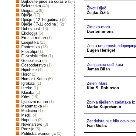
Bajkovite priče za odrasle
(2)
Beletristika
(49)
Život i riječ
Biografija
(9)
Željko Žižić
Dječje
(17)
Dječje ( 12-16 godina )
(3)
Dječje ( 7-11 godina )
(2)
Zimska mora
Duhovnost
(13)
Dan Simmons
Ekologija
(6)
Erotski roman
(1)
Esejistika
(13)
Zen u umjetnosti odapinjanja
Fantastika
(13)
Eugen Herrigel
Filozofija
(1)
Filozofski triler
(1)
Geopolitika
(8)
Zemljanine dođi kući
Gospodarstvo
(1)
James Blish
Hipoteze
(4)
Horor
(2)
Humor / Satira
(5)
Igrokazi
(1)
Zeleni Mars
Izreke
(1)
Kim S. Robinson
Klasika
(1)
Krimi
(19)
Ljubavni roman
(1)
Zbirka riješenih zadataka iz 
Matematika
(4)
Marko Kuprešanin
Medicina
(1)
Mediji
(4)
Napetica
(2)
Zar doista nije bilo dovoljn
Novinarstvo
(3)
Ivan Gušić
Poezija
(5)
Politička ekonomija
(1)