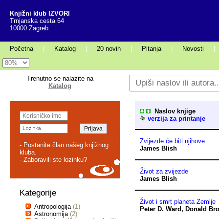
Knjižni klub IZVORI
Trnjanska cesta 64
10000 Zagreb
Početna
|
Katalog
|
20 novih
|
Pitanja
|
Novosti
|
Trenutno se nalazite na
Katalog
Naslov knjige
verzija za printanje
Zvijezde će biti njihove
- Postanite član našeg knjižnog
James Blish
kluba.
- Zaboravili ste lozinku?
Život za zvijezde
James Blish
Kategorije
Život i smrt planeta Zemlje
Antropologija
(1)
Peter D. Ward
,
Donald Br
Astronomija
(2)