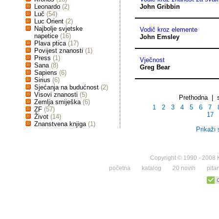
Leonardo
(2)
John Gribbin
Luč
(54)
Luc Orient
(2)
Najbolje svjetske
Vodič kroz elemente
napetice
(16)
John Emsley
Plava ptica
(17)
Povijest znanosti
(1)
Press
(1)
Vječnost
Sana
(8)
Greg Bear
Sapiens
(6)
Sirius
(6)
Sjećanja na budućnost
(2)
Visovi znanosti
(5)
Prethodna | 
Zemlja smiješka
(6)
1
2
3
4
5
6
7
ZF
(57)
17
Život
(14)
Znanstvena knjiga
(1)
Prikaži 
Copyright © 1990 - 2008 K
početna
katalog
20 novih
pita