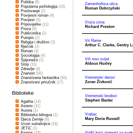
Politika
(8)
Zamenhofova ulica
Popularna psihologija
(10)
Roman Dobrzyński
Poslovanje
(2)
Povijesni roman
(4)
Povijest
(5)
Vruća zona
Pripovijetke
(11)
Richard Preston
Proza
(9)
Publicistika
(1)
Putopis
(2)
Vrt Rame
Religija i društvo
(3)
Arthur C. Clarke
,
Gentry L
Rječnik
(2)
Roman
(4)
Sociologija
(4)
Vrli novi svijet
Špijunaža
(1)
Aldous Huxley
Strip
(15)
Zdravlje
(4)
Znanost
(56)
Vremenski darovi
Znanstvena fantastika
(56)
Zoran Živković
Znanstveni priručnik
(17)
Biblioteke
Vremenski brodovi
Stephen Baxter
Agatha
(14)
Asterix
(11)
Aurora
(1)
Vrabac
Biblioteka bilingva
(1)
Mary Doria Russell
Djeca Zemlje
(6)
Izvori sutrašnjice
(16)
JETiC
(1)
Kronos
(18)
Vodič kroz znanost za sva