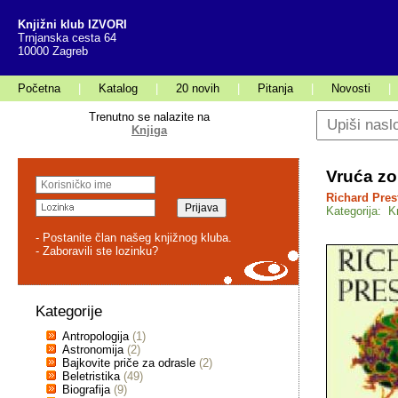
Knjižni klub IZVORI
Trnjanska cesta 64
10000 Zagreb
Početna
|
Katalog
|
20 novih
|
Pitanja
|
Novosti
|
Trenutno se nalazite na
Knjiga
Vruća z
Richard Pres
Kategorija: K
- Postanite član našeg knjižnog kluba.
- Zaboravili ste lozinku?
Kategorije
Antropologija
(1)
Astronomija
(2)
Bajkovite priče za odrasle
(2)
Beletristika
(49)
Biografija
(9)