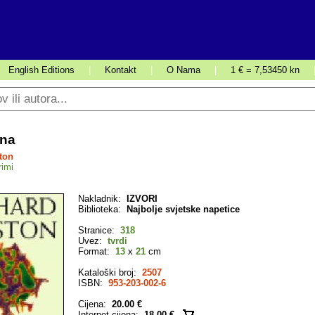
English Editions
|
Kontakt
|
O Nama
|
1 € = 7,53450 kn
ona
ton
rimi
Nakladnik:
IZVORI
Biblioteka:
Najbolje svjetske napetice
Stranice:
318
Uvez:
tvrdi
Format:
13
x
21
cm
Kataloški broj:
2507
ISBN:
953-203-002-6
Cijena:
20.00 €
Internet cijena:
18.00 €