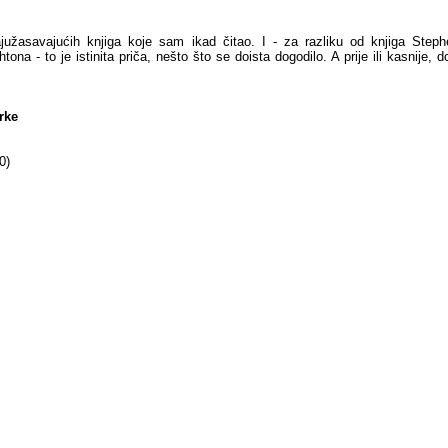
južasavajućih knjiga koje sam ikad čitao. I - za razliku od knjiga Step
tona - to je istinita priča, nešto što se doista dogodilo. A prije ili kasnije, 
rke
0)