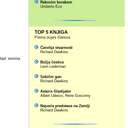
Rakovim korakom
Umberto Eco
TOP 5 KNJIGA
Prema ocjeni članova
Čarolija stvarnosti
Richard Dawkins
dotad eonima
Božja čestica
Leon Lederman
Sebični gen
Richard Dawkins
Asterix Gladijator
Albert Uderzo
,
Rene Goscinny
Najveća predstava na Zemlji
Richard Dawkins