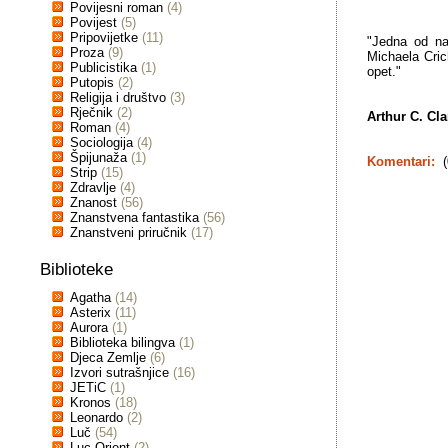
Povijesni roman
(4)
Povijest
(5)
Pripovijetke
(11)
"Jedna od na
Proza
(9)
Michaela Crich
Publicistika
(1)
opet."
Putopis
(2)
Religija i društvo
(3)
Rječnik
(2)
Arthur C. Cla
Roman
(4)
Sociologija
(4)
Špijunaža
(1)
Komentari:
(
Strip
(15)
Zdravlje
(4)
Znanost
(56)
Znanstvena fantastika
(56)
Znanstveni priručnik
(17)
Biblioteke
Agatha
(14)
Asterix
(11)
Aurora
(1)
Biblioteka bilingva
(1)
Djeca Zemlje
(6)
Izvori sutrašnjice
(16)
JETiC
(1)
Kronos
(18)
Leonardo
(2)
Luč
(54)
Luc Orient
(2)