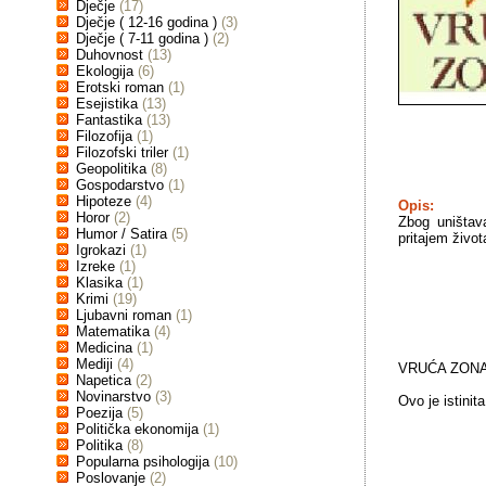
Dječje
(17)
Dječje ( 12-16 godina )
(3)
Dječje ( 7-11 godina )
(2)
Duhovnost
(13)
Ekologija
(6)
Erotski roman
(1)
Esejistika
(13)
Fantastika
(13)
Filozofija
(1)
Filozofski triler
(1)
Geopolitika
(8)
Gospodarstvo
(1)
Hipoteze
(4)
Opis:
Horor
(2)
Zbog uništava
Humor / Satira
(5)
pritajem živo
Igrokazi
(1)
Izreke
(1)
Klasika
(1)
Krimi
(19)
Ljubavni roman
(1)
Matematika
(4)
Medicina
(1)
Mediji
(4)
VRUĆA ZONA j
Napetica
(2)
Novinarstvo
(3)
Ovo je istinita
Poezija
(5)
Politička ekonomija
(1)
Politika
(8)
Popularna psihologija
(10)
Poslovanje
(2)