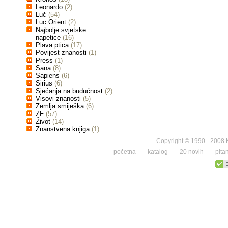
Leonardo
(2)
Luč
(54)
Luc Orient
(2)
Najbolje svjetske
napetice
(16)
Plava ptica
(17)
Povijest znanosti
(1)
Press
(1)
Sana
(8)
Sapiens
(6)
Sirius
(6)
Sjećanja na budućnost
(2)
Visovi znanosti
(5)
Zemlja smiješka
(6)
ZF
(57)
Život
(14)
Znanstvena knjiga
(1)
Copyright © 1990 - 2008 K
početna
katalog
20 novih
pita