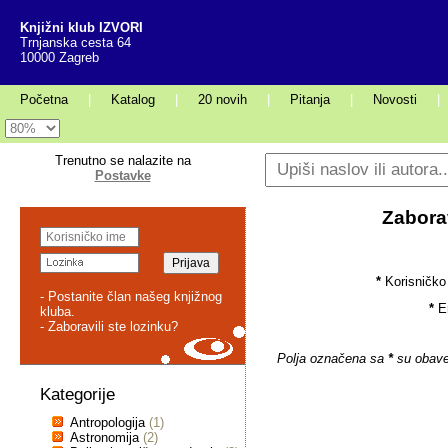
Knjižni klub IZVORI
Trnjanska cesta 64
10000 Zagreb
Početna
|
Katalog
|
20 novih
|
Pitanja
|
Novosti
|
Trenutno se nalazite na
Postavke
Zaborav
*
Korisničko
- Postanite član našeg knjižnog
*
E
kluba.
- Zaboravili ste lozinku?
Polja označena sa
*
su obave
Kategorije
Antropologija
(1)
Astronomija
(2)