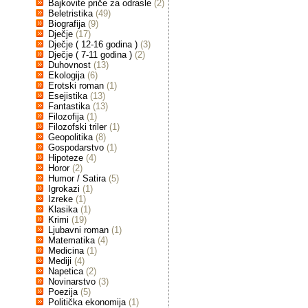
Bajkovite priče za odrasle
(2)
Beletristika
(49)
Biografija
(9)
Dječje
(17)
Dječje ( 12-16 godina )
(3)
Dječje ( 7-11 godina )
(2)
Duhovnost
(13)
Ekologija
(6)
Erotski roman
(1)
Esejistika
(13)
Fantastika
(13)
Filozofija
(1)
Filozofski triler
(1)
Geopolitika
(8)
Gospodarstvo
(1)
Hipoteze
(4)
Horor
(2)
Humor / Satira
(5)
Igrokazi
(1)
Izreke
(1)
Klasika
(1)
Krimi
(19)
Ljubavni roman
(1)
Matematika
(4)
Medicina
(1)
Mediji
(4)
Napetica
(2)
Novinarstvo
(3)
Poezija
(5)
Politička ekonomija
(1)