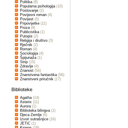
Politika
(8)
Popularna psihologija
(10)
Poslovanje
(2)
Povijesni roman
(4)
Povijest
(5)
Pripovijetke
(11)
Proza
(9)
Publicistika
(1)
Putopis
(2)
Religija i društvo
(3)
Rječnik
(2)
Roman
(4)
Sociologija
(4)
Špijunaža
(1)
Strip
(15)
Zdravlje
(4)
Znanost
(56)
Znanstvena fantastika
(56)
Znanstveni priručnik
(17)
Biblioteke
Agatha
(14)
Asterix
(11)
Aurora
(1)
Biblioteka bilingva
(1)
Djeca Zemlje
(6)
Izvori sutrašnjice
(16)
JETiC
(1)
Kronos
(18)