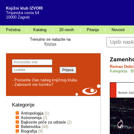
Knjižni klub IZVORI
Trnjanska cesta 64
10000 Zagreb
Početna
|
Katalog
|
20 novih
|
Pitanja
|
Novosti
|
Trenutno se nalazite na
Knjiga
Zamenho
Roman Dobr
Kategorija: Bi
- Postanite član našeg knjižnog kluba.
- Zaboravili ste lozinku?
Kategorije
Antropologija
(1)
Astronomija
(2)
Bajkovite priče za odrasle
(2)
Beletristika
(49)
Biografija
(9)