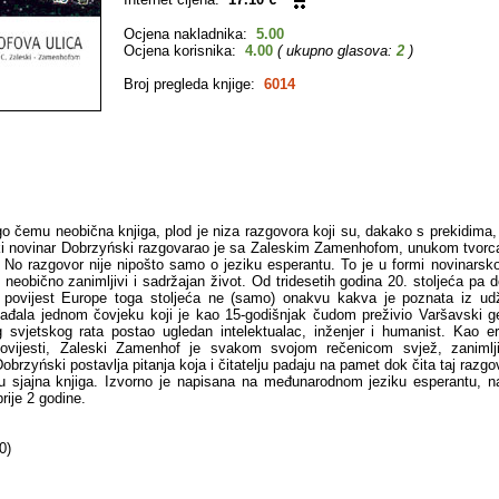
Ocjena nakladnika:
5.00
Ocjena korisnika:
4.00
( ukupno glasova:
2
)
Broj pregleda knjige:
6014
 čemu neobična knjiga, plod je niza razgovora koji su, dakako s prekidima, t
ki novinar Dobrzyński razgovarao je sa Zaleskim Zamenhofom, unukom tvorc
o razgovor nije nipošto samo o jeziku esperantu. To je u formi novinarsko
n neobično zanimljivi i sadržajan život. Od tridesetih godina 20. stoljeća pa 
o povijest Europe toga stoljeća ne (samo) onakvu kakva je poznata iz ud
ađala jednom čovjeku koji je kao 15-godišnjak čudom preživio Varšavski g
svjetskog rata postao ugledan intelektualac, inženjer i humanist. Kao er
ovijesti, Zaleski Zamenhof je svakom svojom rečenicom svjež, zanimlj
obrzyński postavlja pitanja koja i čitatelju padaju na pamet dok čita taj razgo
u sjajna knjiga. Izvorno je napisana na međunarodnom jeziku esperantu, n
prije 2 godine.
0)