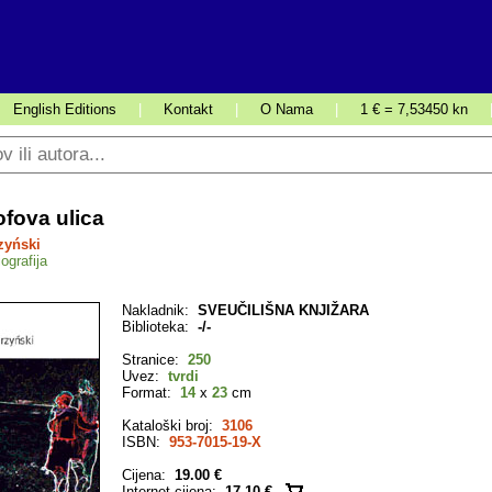
English Editions
|
Kontakt
|
O Nama
|
1 € = 7,53450 kn
fova ulica
zyński
ografija
Nakladnik:
SVEUČILIŠNA KNJIŽARA
Biblioteka:
-/-
Stranice:
250
Uvez:
tvrdi
Format:
14
x
23
cm
Kataloški broj:
3106
ISBN:
953-7015-19-X
Cijena:
19.00 €
Internet cijena:
17.10 €