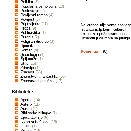
Politika
(8)
Popularna psihologija
(10)
Poslovanje
(2)
Povijesni roman
(4)
Povijest
(5)
Pripovijetke
(11)
Na Vrabac nije samo znanstv
Proza
(9)
izvanzemaljskom kulturom T
Publicistika
(1)
knjiga s upečatljivim junac
Putopis
(2)
uznemirujuća moralna pitanja
Religija i društvo
(3)
Rječnik
(2)
Roman
(4)
Komentari:
(0)
Sociologija
(4)
Špijunaža
(1)
Strip
(15)
Zdravlje
(4)
Znanost
(56)
Znanstvena fantastika
(56)
Znanstveni priručnik
(17)
Biblioteke
Agatha
(14)
Asterix
(11)
Aurora
(1)
Biblioteka bilingva
(1)
Djeca Zemlje
(6)
Izvori sutrašnjice
(16)
JETiC
(1)
Kronos
(18)