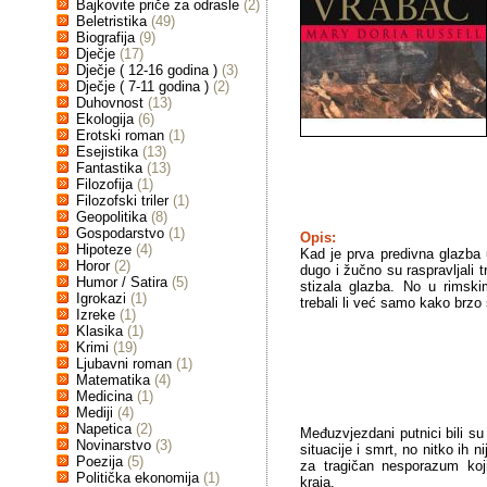
Bajkovite priče za odrasle
(2)
Beletristika
(49)
Biografija
(9)
Dječje
(17)
Dječje ( 12-16 godina )
(3)
Dječje ( 7-11 godina )
(2)
Duhovnost
(13)
Ekologija
(6)
Erotski roman
(1)
Esejistika
(13)
Fantastika
(13)
Filozofija
(1)
Filozofski triler
(1)
Geopolitika
(8)
Gospodarstvo
(1)
Opis:
Hipoteze
(4)
Kad je prva predivna glazba 
Horor
(2)
dugo i žučno su raspravljali tr
Humor / Satira
(5)
stizala glazba. No u rimski
Igrokazi
(1)
trebali li već samo kako brzo 
Izreke
(1)
Klasika
(1)
Krimi
(19)
Ljubavni roman
(1)
Matematika
(4)
Medicina
(1)
Mediji
(4)
Napetica
(2)
Međuzvjezdani putnici bili su
Novinarstvo
(3)
situacije i smrt, no nitko ih ni
Poezija
(5)
za tragičan nesporazum koji
Politička ekonomija
(1)
kraja.