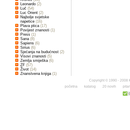
Leonardo
(2)
Luč
(54)
Luc Orient
(2)
Najbolje svjetske
napetice
(16)
Plava ptica
(17)
Povijest znanosti
(1)
Press
(1)
Sana
(8)
Sapiens
(6)
Sirius
(6)
Sjećanja na budućnost
(2)
Visovi znanosti
(5)
Zemlja smiješka
(6)
ZF
(57)
Život
(14)
Znanstvena knjiga
(1)
Copyright © 1990 - 2008 K
početna
katalog
20 novih
pita