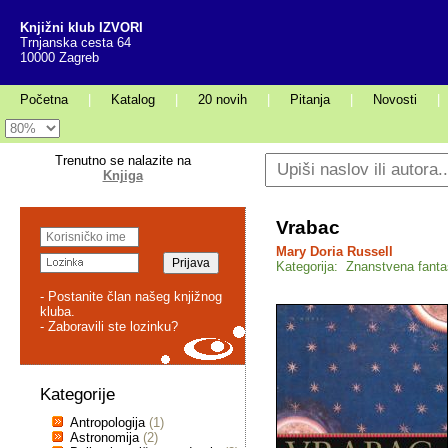
Knjižni klub IZVORI
Trnjanska cesta 64
10000 Zagreb
Početna
|
Katalog
|
20 novih
|
Pitanja
|
Novosti
|
Trenutno se nalazite na
Knjiga
Vrabac
Mary Doria Russell
Kategorija: Znanstvena fanta
- Postanite član našeg knjižnog
kluba.
- Zaboravili ste lozinku?
Kategorije
Antropologija
(1)
Astronomija
(2)