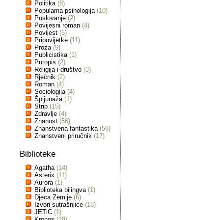
Politika
(8)
Popularna psihologija
(10)
Poslovanje
(2)
Povijesni roman
(4)
Povijest
(5)
Pripovijetke
(11)
Proza
(9)
Publicistika
(1)
Putopis
(2)
Religija i društvo
(3)
Rječnik
(2)
Roman
(4)
Sociologija
(4)
Špijunaža
(1)
Strip
(15)
Zdravlje
(4)
Znanost
(56)
Znanstvena fantastika
(56)
Znanstveni priručnik
(17)
Biblioteke
Agatha
(14)
Asterix
(11)
Aurora
(1)
Biblioteka bilingva
(1)
Djeca Zemlje
(6)
Izvori sutrašnjice
(16)
JETiC
(1)
Kronos
(18)