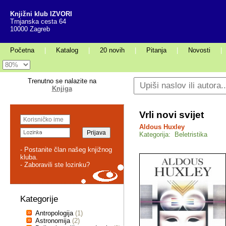
Knjižni klub IZVORI
Trnjanska cesta 64
10000 Zagreb
Početna
|
Katalog
|
20 novih
|
Pitanja
|
Novosti
|
Trenutno se nalazite na
Knjiga
Vrli novi svijet
Aldous Huxley
Kategorija: Beletristika
- Postanite član našeg knjižnog
kluba.
- Zaboravili ste lozinku?
Kategorije
Antropologija
(1)
Astronomija
(2)