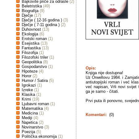
Bajkovite priče za odrasle
(2)
Beletristika
(49)
Biografija
(9)
Dječje
(17)
Dječje ( 12-16 godina )
(3)
Dječje ( 7-11 godina )
(2)
Duhovnost
(13)
Ekologija
(6)
Erotski roman
(1)
Esejistika
(13)
Fantastika
(13)
Filozofija
(1)
Filozofski triler
(1)
Geopolitika
(8)
Gospodarstvo
(1)
Opis:
Hipoteze
(4)
Knjiga nije dostupna!
Horor
(2)
Uz Orwellovu 1984. i Zamjatino
Humor / Satira
(5)
antiutopijski roman i već klas
Igrokazi
(1)
već napisan, Vrli novi svijet
Izreke
(1)
ga je samo - čitati.
Klasika
(1)
Krimi
(19)
Prvi puta ili ponovno, svejedn
Ljubavni roman
(1)
Matematika
(4)
Medicina
(1)
Komentari:
(0)
Mediji
(4)
Napetica
(2)
Novinarstvo
(3)
Poezija
(5)
Politička ekonomija
(1)