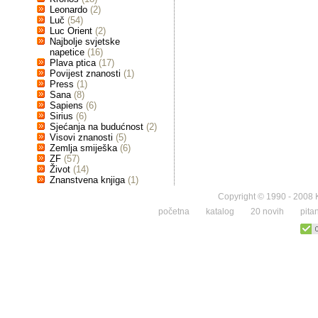
Leonardo
(2)
Luč
(54)
Luc Orient
(2)
Najbolje svjetske
napetice
(16)
Plava ptica
(17)
Povijest znanosti
(1)
Press
(1)
Sana
(8)
Sapiens
(6)
Sirius
(6)
Sjećanja na budućnost
(2)
Visovi znanosti
(5)
Zemlja smiješka
(6)
ZF
(57)
Život
(14)
Znanstvena knjiga
(1)
Copyright © 1990 - 2008 K
početna
katalog
20 novih
pita