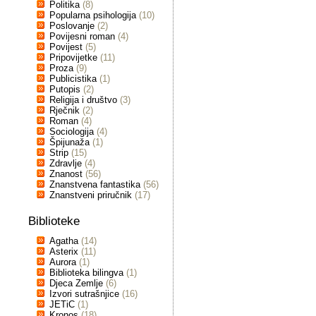
Politika
(8)
Popularna psihologija
(10)
Poslovanje
(2)
Povijesni roman
(4)
Povijest
(5)
Pripovijetke
(11)
Proza
(9)
Publicistika
(1)
Putopis
(2)
Religija i društvo
(3)
Rječnik
(2)
Roman
(4)
Sociologija
(4)
Špijunaža
(1)
Strip
(15)
Zdravlje
(4)
Znanost
(56)
Znanstvena fantastika
(56)
Znanstveni priručnik
(17)
Biblioteke
Agatha
(14)
Asterix
(11)
Aurora
(1)
Biblioteka bilingva
(1)
Djeca Zemlje
(6)
Izvori sutrašnjice
(16)
JETiC
(1)
Kronos
(18)