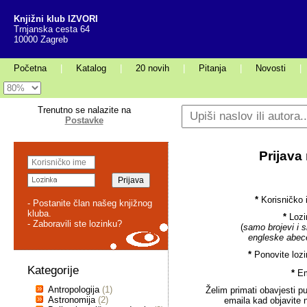
Knjižni klub IZVORI
Trnjanska cesta 64
10000 Zagreb
Početna
|
Katalog
|
20 novih
|
Pitanja
|
Novosti
|
Trenutno se nalazite na
Postavke
Prijava
*
Korisničko 
- Postanite član našeg knjižnog
kluba.
*
Lozi
- Zaboravili ste lozinku?
(
samo brojevi i s
engleske abec
*
Ponovite lozi
Kategorije
*
Em
Antropologija
(1)
Želim primati obavjesti p
Astronomija
(2)
emaila kad objavite 