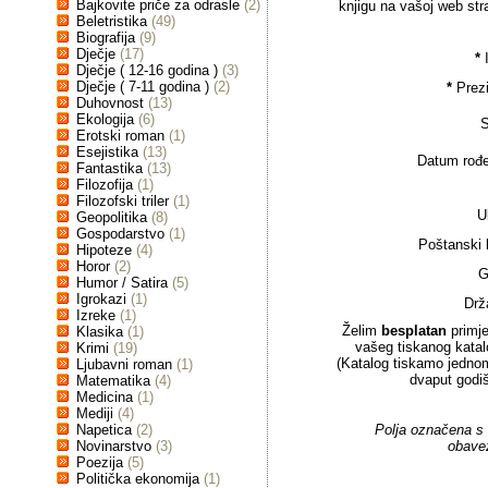
Bajkovite priče za odrasle
(2)
knjigu na vašoj web stra
Beletristika
(49)
Biografija
(9)
Dječje
(17)
*
Dječje ( 12-16 godina )
(3)
Dječje ( 7-11 godina )
(2)
*
Prez
Duhovnost
(13)
Ekologija
(6)
S
Erotski roman
(1)
Esejistika
(13)
Datum rođe
Fantastika
(13)
Filozofija
(1)
Filozofski triler
(1)
U
Geopolitika
(8)
Gospodarstvo
(1)
Poštanski b
Hipoteze
(4)
Horor
(2)
G
Humor / Satira
(5)
Igrokazi
(1)
Drž
Izreke
(1)
Želim
besplatan
primje
Klasika
(1)
vašeg tiskanog katal
Krimi
(19)
(Katalog tiskamo jedno
Ljubavni roman
(1)
dvaput godiš
Matematika
(4)
Medicina
(1)
Mediji
(4)
Napetica
(2)
Polja označena s
Novinarstvo
(3)
obave
Poezija
(5)
Politička ekonomija
(1)