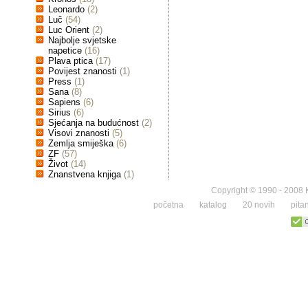
Leonardo
(2)
Luč
(54)
Luc Orient
(2)
Najbolje svjetske
napetice
(16)
Plava ptica
(17)
Povijest znanosti
(1)
Press
(1)
Sana
(8)
Sapiens
(6)
Sirius
(6)
Sjećanja na budućnost
(2)
Visovi znanosti
(5)
Zemlja smiješka
(6)
ZF
(57)
Život
(14)
Znanstvena knjiga
(1)
Copyright © 1990 - 2008 K
početna
katalog
20 novih
pita