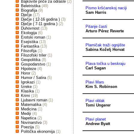
Bajkovite priče za odrasle
(2)
Beletristika
(49)
Pismo kršćanskoj naciji
Biografija
(9)
Sam Harris
Dječje
(17)
Dječje ( 12-16 godina )
(3)
Dječje ( 7-11 godina )
(2)
Pitanje časti
Duhovnost
(13)
Arturo Pérez Reverte
Ekologija
(6)
Erotski roman
(1)
Esejistika
(13)
Plamičak traži ognjište
Fantastika
(13)
Sabina Koželj Horvat
Filozofija
(1)
Filozofski triler
(1)
Geopolitika
(8)
Plava točka u beskraju
Gospodarstvo
(1)
Carl Sagan
Hipoteze
(4)
Horor
(2)
Humor / Satira
(5)
Igrokazi
(1)
Plavi Mars
Izreke
(1)
Kim S. Robinson
Klasika
(1)
Krimi
(19)
Ljubavni roman
(1)
Plavi oblak
Matematika
(4)
Tomi Ungerer
Medicina
(1)
Mediji
(4)
Napetica
(2)
Plavi planet
Novinarstvo
(3)
Andrew Byatt
Poezija
(5)
Politička ekonomija
(1)