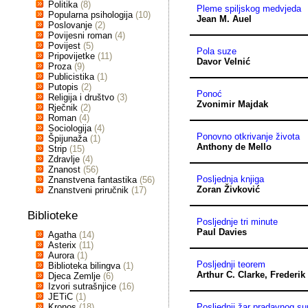
Politika
(8)
Pleme spiljskog medvjeda
Popularna psihologija
(10)
Jean M. Auel
Poslovanje
(2)
Povijesni roman
(4)
Povijest
(5)
Pola suze
Pripovijetke
(11)
Davor Velnić
Proza
(9)
Publicistika
(1)
Putopis
(2)
Ponoć
Religija i društvo
(3)
Zvonimir Majdak
Rječnik
(2)
Roman
(4)
Sociologija
(4)
Ponovno otkrivanje života
Špijunaža
(1)
Anthony de Mello
Strip
(15)
Zdravlje
(4)
Znanost
(56)
Posljednja knjiga
Znanstvena fantastika
(56)
Zoran Živković
Znanstveni priručnik
(17)
Biblioteke
Posljednje tri minute
Paul Davies
Agatha
(14)
Asterix
(11)
Aurora
(1)
Posljednji teorem
Biblioteka bilingva
(1)
Arthur C. Clarke
,
Frederik
Djeca Zemlje
(6)
Izvori sutrašnjice
(16)
JETiC
(1)
Kronos
(18)
Posljednji žar pradavnog s