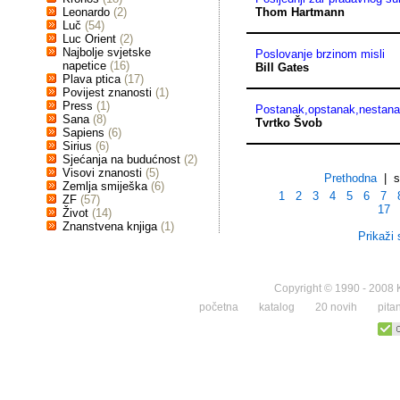
Leonardo
(2)
Thom Hartmann
Luč
(54)
Luc Orient
(2)
Najbolje svjetske
Poslovanje brzinom misli
napetice
(16)
Bill Gates
Plava ptica
(17)
Povijest znanosti
(1)
Press
(1)
Postanak,opstanak,nestan
Sana
(8)
Tvrtko Švob
Sapiens
(6)
Sirius
(6)
Sjećanja na budućnost
(2)
Visovi znanosti
(5)
Prethodna
| st
Zemlja smiješka
(6)
1
2
3
4
5
6
7
ZF
(57)
17
Život
(14)
Znanstvena knjiga
(1)
Prikaži 
Copyright © 1990 - 2008 K
početna
katalog
20 novih
pita