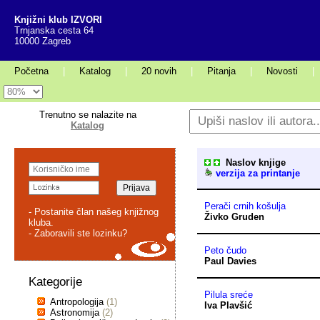
Knjižni klub IZVORI
Trnjanska cesta 64
10000 Zagreb
Početna
|
Katalog
|
20 novih
|
Pitanja
|
Novosti
|
Trenutno se nalazite na
Katalog
Naslov knjige
verzija za printanje
Perači crnih košulja
- Postanite član našeg knjižnog
Živko Gruden
kluba.
- Zaboravili ste lozinku?
Peto čudo
Paul Davies
Kategorije
Pilula sreće
Antropologija
(1)
Iva Plavšić
Astronomija
(2)