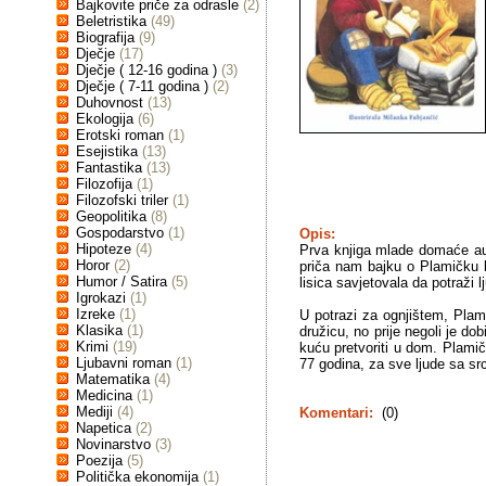
Bajkovite priče za odrasle
(2)
Beletristika
(49)
Biografija
(9)
Dječje
(17)
Dječje ( 12-16 godina )
(3)
Dječje ( 7-11 godina )
(2)
Duhovnost
(13)
Ekologija
(6)
Erotski roman
(1)
Esejistika
(13)
Fantastika
(13)
Filozofija
(1)
Filozofski triler
(1)
Geopolitika
(8)
Gospodarstvo
(1)
Opis:
Hipoteze
(4)
Prva knjiga mlade domaće auto
Horor
(2)
priča nam bajku o Plamičku k
Humor / Satira
(5)
lisica savjetovala da potraži l
Igrokazi
(1)
Izreke
(1)
U potrazi za ognjištem, Plami
Klasika
(1)
družicu, no prije negoli je dob
Krimi
(19)
kuću pretvoriti u dom. Plamič
Ljubavni roman
(1)
77 godina, za sve ljude sa s
Matematika
(4)
Medicina
(1)
Mediji
(4)
Komentari:
(0)
Napetica
(2)
Novinarstvo
(3)
Poezija
(5)
Politička ekonomija
(1)