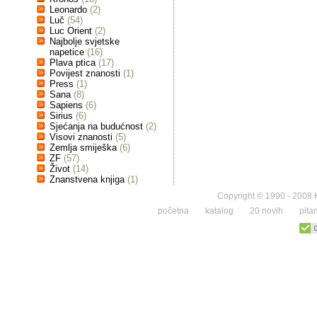
Leonardo
(2)
Luč
(54)
Luc Orient
(2)
Najbolje svjetske
napetice
(16)
Plava ptica
(17)
Povijest znanosti
(1)
Press
(1)
Sana
(8)
Sapiens
(6)
Sirius
(6)
Sjećanja na budućnost
(2)
Visovi znanosti
(5)
Zemlja smiješka
(6)
ZF
(57)
Život
(14)
Znanstvena knjiga
(1)
Copyright © 1990 - 2008 K
početna
katalog
20 novih
pita