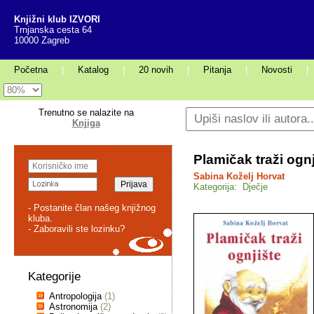
Knjižni klub IZVORI
Trnjanska cesta 64
10000 Zagreb
Početna
|
Katalog
|
20 novih
|
Pitanja
|
Novosti
|
Trenutno se nalazite na
Knjiga
Plamičak traži ognj
Sabina Koželj Horvat
Kategorija: Dječje
- Postanite član našeg knjižnog
kluba.
- Zaboravili ste lozinku?
Kategorije
Antropologija
(1)
Astronomija
(2)