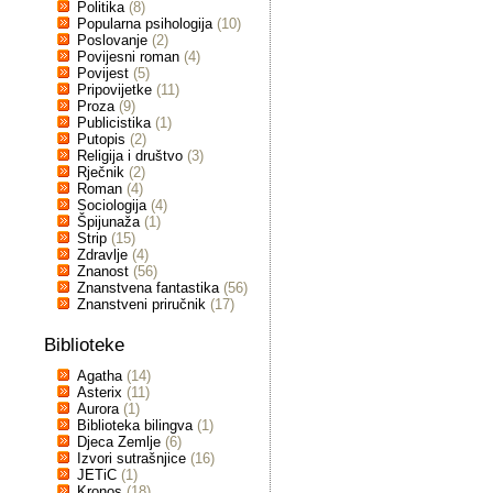
Politika
(8)
Popularna psihologija
(10)
Poslovanje
(2)
Povijesni roman
(4)
Povijest
(5)
Pripovijetke
(11)
Proza
(9)
Publicistika
(1)
Putopis
(2)
Religija i društvo
(3)
Rječnik
(2)
Roman
(4)
Sociologija
(4)
Špijunaža
(1)
Strip
(15)
Zdravlje
(4)
Znanost
(56)
Znanstvena fantastika
(56)
Znanstveni priručnik
(17)
Biblioteke
Agatha
(14)
Asterix
(11)
Aurora
(1)
Biblioteka bilingva
(1)
Djeca Zemlje
(6)
Izvori sutrašnjice
(16)
JETiC
(1)
Kronos
(18)