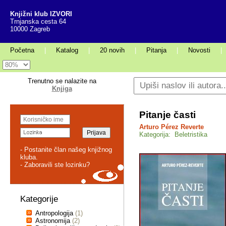
Knjižni klub IZVORI
Trnjanska cesta 64
10000 Zagreb
Početna
|
Katalog
|
20 novih
|
Pitanja
|
Novosti
|
Trenutno se nalazite na
Knjiga
Pitanje časti
Arturo Pérez Reverte
Kategorija: Beletristika
- Postanite član našeg knjižnog
kluba.
- Zaboravili ste lozinku?
Kategorije
Antropologija
(1)
Astronomija
(2)