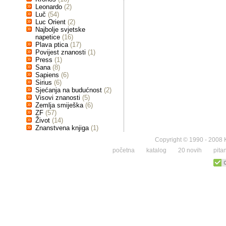
Leonardo
(2)
Luč
(54)
Luc Orient
(2)
Najbolje svjetske
napetice
(16)
Plava ptica
(17)
Povijest znanosti
(1)
Press
(1)
Sana
(8)
Sapiens
(6)
Sirius
(6)
Sjećanja na budućnost
(2)
Visovi znanosti
(5)
Zemlja smiješka
(6)
ZF
(57)
Život
(14)
Znanstvena knjiga
(1)
Copyright © 1990 - 2008 K
početna
katalog
20 novih
pita