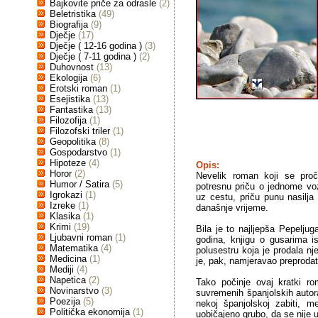
Bajkovite priče za odrasle
(2)
Beletristika
(49)
Biografija
(9)
Dječje
(17)
Dječje ( 12-16 godina )
(3)
Dječje ( 7-11 godina )
(2)
Duhovnost
(13)
Ekologija
(6)
Erotski roman
(1)
Esejistika
(13)
Fantastika
(13)
Filozofija
(1)
Filozofski triler
(1)
Geopolitika
(8)
Gospodarstvo
(1)
Hipoteze
(4)
Opis:
Horor
(2)
Nevelik roman koji se pro
Humor / Satira
(5)
potresnu priču o jednome vo
Igrokazi
(1)
uz cestu, priču punu nasilja 
Izreke
(1)
današnje vrijeme.
Klasika
(1)
Krimi
(19)
Bila je to najljepša Pepelju
Ljubavni roman
(1)
godina, knjigu o gusarima i
Matematika
(4)
polusestru koja je prodala nj
Medicina
(1)
je, pak, namjeravao preproda
Mediji
(4)
Napetica
(2)
Tako počinje ovaj kratki rom
Novinarstvo
(3)
suvremenih španjolskih auto
Poezija
(5)
nekoj španjolskoj zabiti, m
Politička ekonomija
(1)
uobičajeno grubo, da se nije u