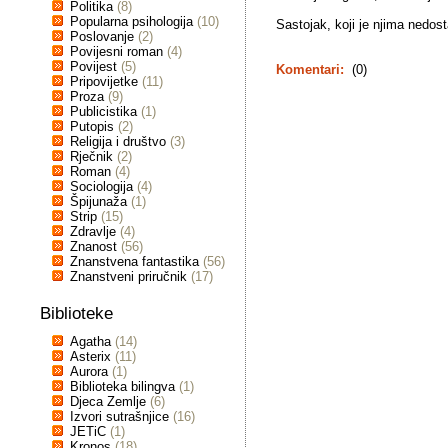
Politika
(8)
Popularna psihologija
(10)
Sastojak, koji je njima nedost
Poslovanje
(2)
Povijesni roman
(4)
Povijest
(5)
Komentari:
(0)
Pripovijetke
(11)
Proza
(9)
Publicistika
(1)
Putopis
(2)
Religija i društvo
(3)
Rječnik
(2)
Roman
(4)
Sociologija
(4)
Špijunaža
(1)
Strip
(15)
Zdravlje
(4)
Znanost
(56)
Znanstvena fantastika
(56)
Znanstveni priručnik
(17)
Biblioteke
Agatha
(14)
Asterix
(11)
Aurora
(1)
Biblioteka bilingva
(1)
Djeca Zemlje
(6)
Izvori sutrašnjice
(16)
JETiC
(1)
Kronos
(18)