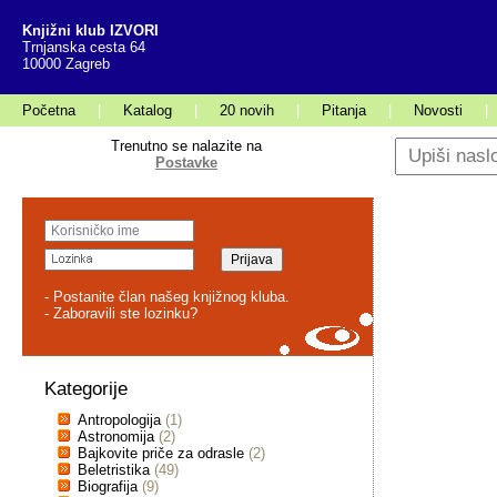
Knjižni klub IZVORI
Trnjanska cesta 64
10000 Zagreb
Početna
|
Katalog
|
20 novih
|
Pitanja
|
Novosti
|
Trenutno se nalazite na
Postavke
- Postanite član našeg knjižnog kluba.
- Zaboravili ste lozinku?
Kategorije
Antropologija
(1)
Astronomija
(2)
Bajkovite priče za odrasle
(2)
Beletristika
(49)
Biografija
(9)