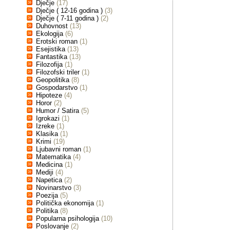
Dječje
(17)
Dječje ( 12-16 godina )
(3)
Dječje ( 7-11 godina )
(2)
Duhovnost
(13)
Ekologija
(6)
Erotski roman
(1)
Esejistika
(13)
Fantastika
(13)
Filozofija
(1)
Filozofski triler
(1)
Geopolitika
(8)
Gospodarstvo
(1)
Hipoteze
(4)
Horor
(2)
Humor / Satira
(5)
Igrokazi
(1)
Izreke
(1)
Klasika
(1)
Krimi
(19)
Ljubavni roman
(1)
Matematika
(4)
Medicina
(1)
Mediji
(4)
Napetica
(2)
Novinarstvo
(3)
Poezija
(5)
Politička ekonomija
(1)
Politika
(8)
Popularna psihologija
(10)
Poslovanje
(2)