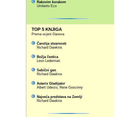
Rakovim korakom
Umberto Eco
TOP 5 KNJIGA
Prema ocjeni članova
Čarolija stvarnosti
Richard Dawkins
Božja čestica
Leon Lederman
Sebični gen
Richard Dawkins
Asterix Gladijator
Albert Uderzo
,
Rene Goscinny
Najveća predstava na Zemlji
Richard Dawkins