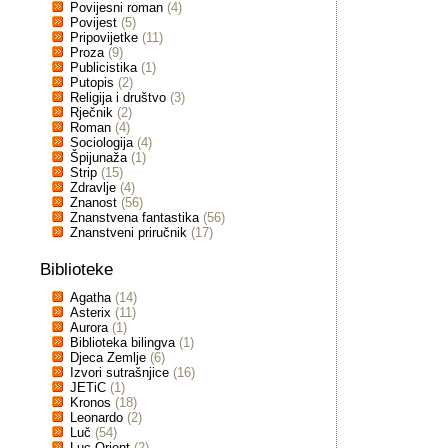
Povijesni roman
(4)
Povijest
(5)
Pripovijetke
(11)
Proza
(9)
Publicistika
(1)
Putopis
(2)
Religija i društvo
(3)
Rječnik
(2)
Roman
(4)
Sociologija
(4)
Špijunaža
(1)
Strip
(15)
Zdravlje
(4)
Znanost
(56)
Znanstvena fantastika
(56)
Znanstveni priručnik
(17)
Biblioteke
Agatha
(14)
Asterix
(11)
Aurora
(1)
Biblioteka bilingva
(1)
Djeca Zemlje
(6)
Izvori sutrašnjice
(16)
JETiC
(1)
Kronos
(18)
Leonardo
(2)
Luč
(54)
Luc Orient
(2)