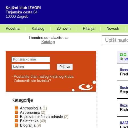
Knjižni klub IZVORI
Trnjanska cesta 64
10000 Zagreb
Početna
|
Katalog
|
20 novih
|
Pitanja
|
Novosti
|
Trenutno se nalazite na
Katalog
ve
Ikon
Fred
- Postanite član našeg knjižnog kluba.
- Zaboravili ste lozinku?
Ilus
Step
Kategorije
Iluzi
Antropologija
(1)
Rich
Astronomija
(2)
Bajkovite priče za odrasle
(2)
Beletristika
(49)
IMAT
Biografija
(9)
Eri