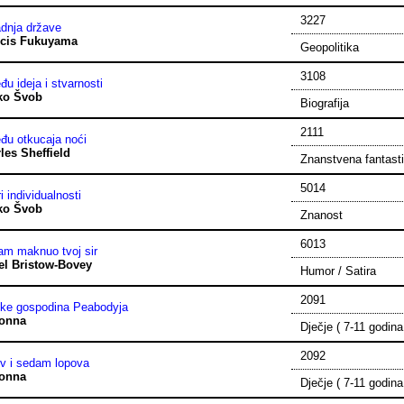
3227
adnja države
ncis Fukuyama
Geopolitika
3108
đu ideja i stvarnosti
ko Švob
Biografija
2111
đu otkucaja noći
les Sheffield
Znanstvena fantast
5014
i individualnosti
ko Švob
Znanost
6013
am maknuo tvoj sir
el Bristow-Bovey
Humor / Satira
2091
ke gospodina Peabodyja
onna
Dječje ( 7-11 godina
2092
v i sedam lopova
onna
Dječje ( 7-11 godina