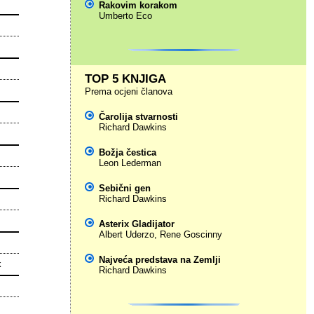
Rakovim korakom
Umberto Eco
TOP 5 KNJIGA
Prema ocjeni članova
Čarolija stvarnosti
Richard Dawkins
Božja čestica
Leon Lederman
Sebični gen
Richard Dawkins
Asterix Gladijator
Albert Uderzo
,
Rene Goscinny
Najveća predstava na Zemlji
k
Richard Dawkins