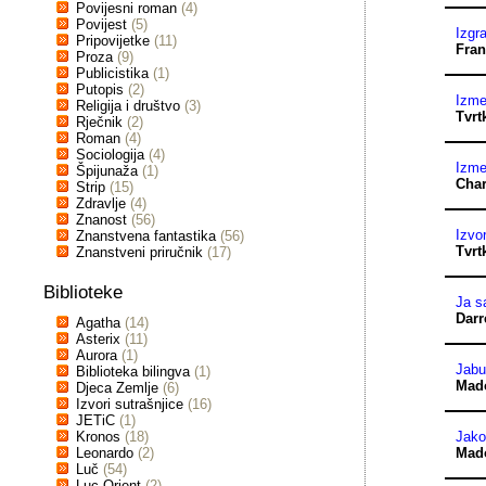
Povijesni roman
(4)
Povijest
(5)
Izgr
Pripovijetke
(11)
Fra
Proza
(9)
Publicistika
(1)
Putopis
(2)
Izme
Religija i društvo
(3)
Tvrt
Rječnik
(2)
Roman
(4)
Sociologija
(4)
Izme
Špijunaža
(1)
Char
Strip
(15)
Zdravlje
(4)
Znanost
(56)
Izvor
Znanstvena fantastika
(56)
Tvrt
Znanstveni priručnik
(17)
Biblioteke
Ja s
Darr
Agatha
(14)
Asterix
(11)
Aurora
(1)
Jabu
Biblioteka bilingva
(1)
Mad
Djeca Zemlje
(6)
Izvori sutrašnjice
(16)
JETiC
(1)
Kronos
(18)
Jako
Leonardo
(2)
Mad
Luč
(54)
Luc Orient
(2)