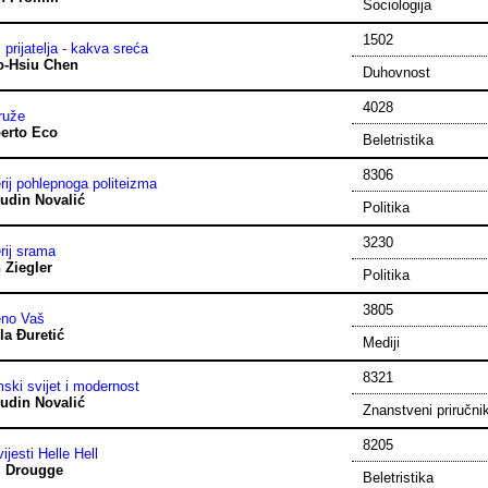
Sociologija
1502
 prijatelja - kakva sreća
o-Hsiu Chen
Duhovnost
4028
ruže
erto Eco
Beletristika
8306
rij pohlepnoga politeizma
udin Novalić
Politika
3230
rij srama
 Ziegler
Politika
3805
eno Vaš
la Đuretić
Mediji
8321
mski svijet i modernost
udin Novalić
Znanstveni priručni
8205
ijesti Helle Hell
i Drougge
Beletristika