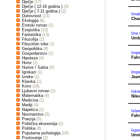
Dječje
(17)
Dječje ( 12-16 godina )
(3)
Dječje ( 7-11 godina )
(2)
Imati
Duhovnost
(13)
Cha
Ekologija
(6)
Erotski roman
(1)
Esejistika
(13)
Ime 
Fantastika
(13)
Umb
Filozofija
(1)
Filozofski triler
(1)
Geopolitika
(8)
Impe
Gospodarstvo
(1)
Fahr
Hipoteze
(4)
Horor
(2)
Humor / Satira
(5)
Igrokazi
(1)
Impe
Izreke
(1)
Jean
Klasika
(1)
Krimi
(19)
Ljubavni roman
(1)
Iskr
Matematika
(4)
Niko
Medicina
(1)
Mediji
(4)
Napetica
(2)
Isla
Novinarstvo
(3)
Fahr
Poezija
(5)
Politička ekonomija
(1)
Politika
(8)
Ispov
Popularna psihologija
(10)
Unn
Poslovanje
(2)