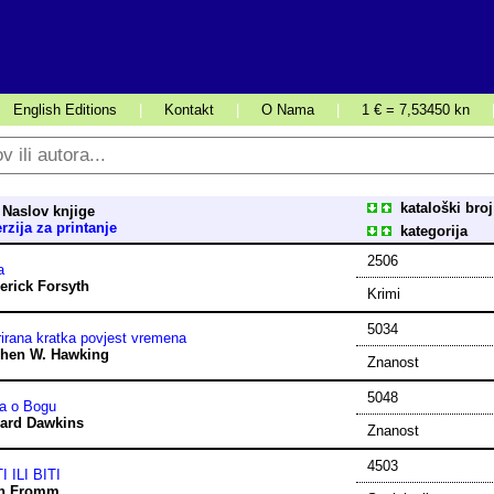
English Editions
|
Kontakt
|
O Nama
|
1 € = 7,53450 kn
kataloški broj
Naslov knjige
rzija za printanje
kategorija
2506
a
erick Forsyth
Krimi
5034
trirana kratka povjest vremena
hen W. Hawking
Znanost
5048
ja o Bogu
ard Dawkins
Znanost
4503
I ILI BITI
ch Fromm