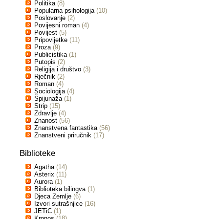
Politika
(8)
Popularna psihologija
(10)
Poslovanje
(2)
Povijesni roman
(4)
Povijest
(5)
Pripovijetke
(11)
Proza
(9)
Publicistika
(1)
Putopis
(2)
Religija i društvo
(3)
Rječnik
(2)
Roman
(4)
Sociologija
(4)
Špijunaža
(1)
Strip
(15)
Zdravlje
(4)
Znanost
(56)
Znanstvena fantastika
(56)
Znanstveni priručnik
(17)
Biblioteke
Agatha
(14)
Asterix
(11)
Aurora
(1)
Biblioteka bilingva
(1)
Djeca Zemlje
(6)
Izvori sutrašnjice
(16)
JETiC
(1)
Kronos
(18)