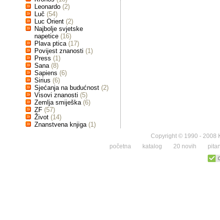
Leonardo
(2)
Luč
(54)
Luc Orient
(2)
Najbolje svjetske
napetice
(16)
Plava ptica
(17)
Povijest znanosti
(1)
Press
(1)
Sana
(8)
Sapiens
(6)
Sirius
(6)
Sjećanja na budućnost
(2)
Visovi znanosti
(5)
Zemlja smiješka
(6)
ZF
(57)
Život
(14)
Znanstvena knjiga
(1)
Copyright © 1990 - 2008 K
početna
katalog
20 novih
pita