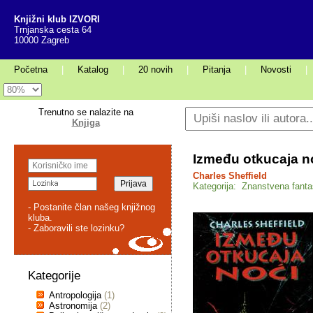
Knjižni klub IZVORI
Trnjanska cesta 64
10000 Zagreb
Početna
|
Katalog
|
20 novih
|
Pitanja
|
Novosti
|
Trenutno se nalazite na
Knjiga
Između otkucaja n
Charles Sheffield
Kategorija: Znanstvena fanta
- Postanite član našeg knjižnog
kluba.
- Zaboravili ste lozinku?
Kategorije
Antropologija
(1)
Astronomija
(2)