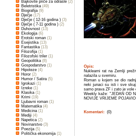
Bajkovite priče za odrasle
(2)
Beletristika
(49)
Biografija
(9)
Dječje
(17)
Dječje ( 12-16 godina )
(3)
Dječje ( 7-11 godina )
(2)
Duhovnost
(13)
Ekologija
(6)
Erotski roman
(1)
Esejistika
(13)
Fantastika
(13)
Filozofija
(1)
Filozofski triler
(1)
Geopolitika
(8)
Gospodarstvo
(1)
Opis:
Hipoteze
(4)
Nuklearni rat na Zemlji preži
Horor
(2)
nalazila u svemiru.
Humor / Satira
(5)
Roman u kojem se dio radnje
Igrokazi
(1)
neki junaci su isti i sve sk
Izreke
(1)
samo prava ZF i zato je vole o
Klasika
(1)
Weekly kaže: "JEDAN OD 
Krimi
(19)
NOVIJE VRIJEME POJAVIO 
Ljubavni roman
(1)
Matematika
(4)
Medicina
(1)
Komentari:
(0)
Mediji
(4)
Napetica
(2)
Novinarstvo
(3)
Poezija
(5)
Politička ekonomija
(1)