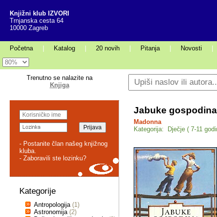
Knjižni klub IZVORI
Trnjanska cesta 64
10000 Zagreb
Početna
|
Katalog
|
20 novih
|
Pitanja
|
Novosti
|
Trenutno se nalazite na
Knjiga
Jabuke gospodina
Madonna
Kategorija: Dječje ( 7-11 godi
- Postanite član našeg knjižnog
kluba.
- Zaboravili ste lozinku?
Kategorije
Antropologija
(1)
Astronomija
(2)