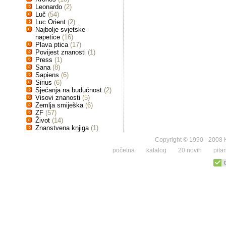
Leonardo
(2)
Luč
(54)
Luc Orient
(2)
Najbolje svjetske
napetice
(16)
Plava ptica
(17)
Povijest znanosti
(1)
Press
(1)
Sana
(8)
Sapiens
(6)
Sirius
(6)
Sjećanja na budućnost
(2)
Visovi znanosti
(5)
Zemlja smiješka
(6)
ZF
(57)
Život
(14)
Znanstvena knjiga
(1)
Copyright © 1990 - 2008 K
početna
katalog
20 novih
pita