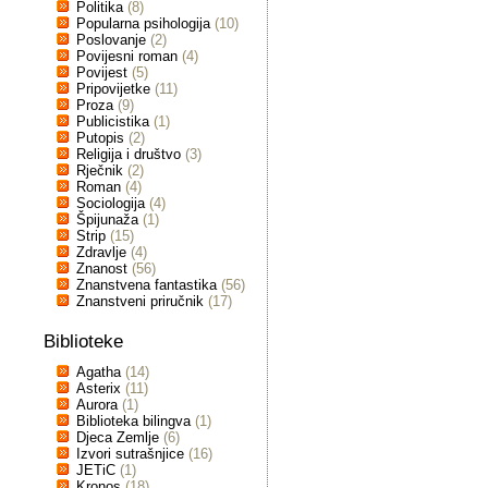
Politika
(8)
Popularna psihologija
(10)
Poslovanje
(2)
Povijesni roman
(4)
Povijest
(5)
Pripovijetke
(11)
Proza
(9)
Publicistika
(1)
Putopis
(2)
Religija i društvo
(3)
Rječnik
(2)
Roman
(4)
Sociologija
(4)
Špijunaža
(1)
Strip
(15)
Zdravlje
(4)
Znanost
(56)
Znanstvena fantastika
(56)
Znanstveni priručnik
(17)
Biblioteke
Agatha
(14)
Asterix
(11)
Aurora
(1)
Biblioteka bilingva
(1)
Djeca Zemlje
(6)
Izvori sutrašnjice
(16)
JETiC
(1)
Kronos
(18)