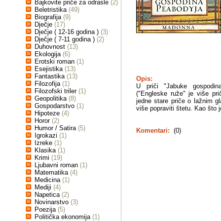
Bajkovite priče za odrasle
(2)
Beletristika
(49)
Biografija
(9)
Dječje
(17)
Dječje ( 12-16 godina )
(3)
Dječje ( 7-11 godina )
(2)
Duhovnost
(13)
Ekologija
(6)
Erotski roman
(1)
Esejistika
(13)
Fantastika
(13)
Opis:
Filozofija
(1)
U priči "Jabuke gospodin
Filozofski triler
(1)
("Engleske ruže" je više pri
Geopolitika
(8)
jedne stare priče o lažnim g
Gospodarstvo
(1)
više popraviti štetu. Kao što j
Hipoteze
(4)
Horor
(2)
Humor / Satira
(5)
Komentari:
(0)
Igrokazi
(1)
Izreke
(1)
Klasika
(1)
Krimi
(19)
Ljubavni roman
(1)
Matematika
(4)
Medicina
(1)
Mediji
(4)
Napetica
(2)
Novinarstvo
(3)
Poezija
(5)
Politička ekonomija
(1)