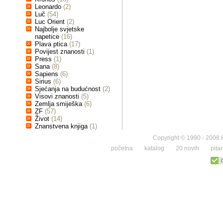
Leonardo
(2)
Luč
(54)
Luc Orient
(2)
Najbolje svjetske
napetice
(16)
Plava ptica
(17)
Povijest znanosti
(1)
Press
(1)
Sana
(8)
Sapiens
(6)
Sirius
(6)
Sjećanja na budućnost
(2)
Visovi znanosti
(5)
Zemlja smiješka
(6)
ZF
(57)
Život
(14)
Znanstvena knjiga
(1)
Copyright © 1990 - 2008 K
početna
katalog
20 novih
pita