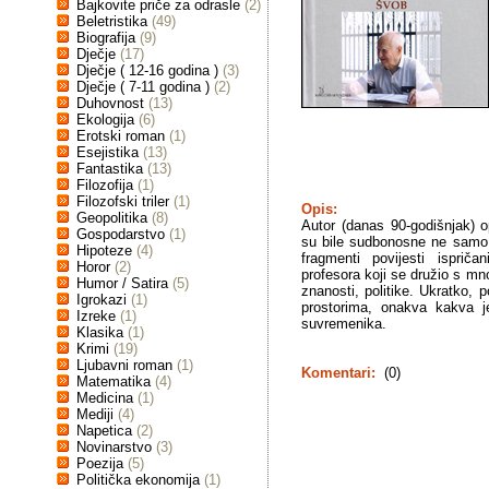
Bajkovite priče za odrasle
(2)
Beletristika
(49)
Biografija
(9)
Dječje
(17)
Dječje ( 12-16 godina )
(3)
Dječje ( 7-11 godina )
(2)
Duhovnost
(13)
Ekologija
(6)
Erotski roman
(1)
Esejistika
(13)
Fantastika
(13)
Filozofija
(1)
Filozofski triler
(1)
Opis:
Geopolitika
(8)
Autor (danas 90-godišnjak) o
Gospodarstvo
(1)
su bile sudbonosne ne samo 
Hipoteze
(4)
fragmenti povijesti ispriča
Horor
(2)
profesora koji se družio s mn
Humor / Satira
(5)
znanosti, politike. Ukratko, 
Igrokazi
(1)
prostorima, onakva kakva j
Izreke
(1)
suvremenika.
Klasika
(1)
Krimi
(19)
Ljubavni roman
(1)
Komentari:
(0)
Matematika
(4)
Medicina
(1)
Mediji
(4)
Napetica
(2)
Novinarstvo
(3)
Poezija
(5)
Politička ekonomija
(1)