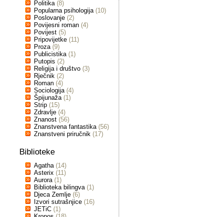
Politika
(8)
Popularna psihologija
(10)
Poslovanje
(2)
Povijesni roman
(4)
Povijest
(5)
Pripovijetke
(11)
Proza
(9)
Publicistika
(1)
Putopis
(2)
Religija i društvo
(3)
Rječnik
(2)
Roman
(4)
Sociologija
(4)
Špijunaža
(1)
Strip
(15)
Zdravlje
(4)
Znanost
(56)
Znanstvena fantastika
(56)
Znanstveni priručnik
(17)
Biblioteke
Agatha
(14)
Asterix
(11)
Aurora
(1)
Biblioteka bilingva
(1)
Djeca Zemlje
(6)
Izvori sutrašnjice
(16)
JETiC
(1)
Kronos
(18)