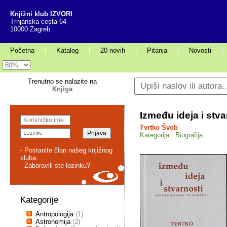
Knjižni klub IZVORI
Trnjanska cesta 64
10000 Zagreb
Početna
|
Katalog
|
20 novih
|
Pitanja
|
Novosti
|
Trenutno se nalazite na
Knjiga
Između ideja i stva
Tvrtko Švob
Kategorija: Biografija
- Postanite član našeg knjižnog
kluba.
- Zaboravili ste lozinku?
Kategorije
Antropologija
(1)
Astronomija
(2)