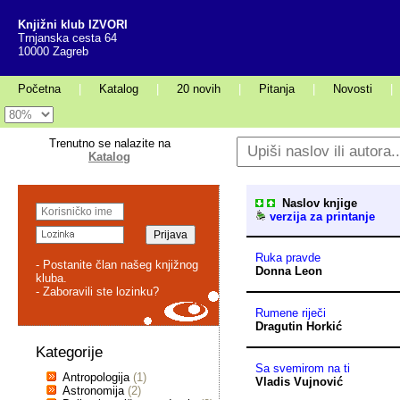
Knjižni klub IZVORI
Trnjanska cesta 64
10000 Zagreb
Početna
|
Katalog
|
20 novih
|
Pitanja
|
Novosti
|
Trenutno se nalazite na
Katalog
Naslov knjige
verzija za printanje
Ruka pravde
- Postanite član našeg knjižnog
Donna Leon
kluba.
- Zaboravili ste lozinku?
Rumene riječi
Dragutin Horkić
Kategorije
Sa svemirom na ti
Antropologija
(1)
Vladis Vujnović
Astronomija
(2)