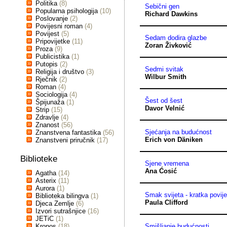
Politika
(8)
Sebični gen
Popularna psihologija
(10)
Richard Dawkins
Poslovanje
(2)
Povijesni roman
(4)
Povijest
(5)
Sedam dodira glazbe
Pripovijetke
(11)
Zoran Živković
Proza
(9)
Publicistika
(1)
Putopis
(2)
Sedmi svitak
Religija i društvo
(3)
Wilbur Smith
Rječnik
(2)
Roman
(4)
Sociologija
(4)
Šest od šest
Špijunaža
(1)
Davor Velnić
Strip
(15)
Zdravlje
(4)
Znanost
(56)
Sjećanja na budućnost
Znanstvena fantastika
(56)
Erich von Däniken
Znanstveni priručnik
(17)
Biblioteke
Sjene vremena
Ana Ćosić
Agatha
(14)
Asterix
(11)
Aurora
(1)
Smak svijeta - kratka povije
Biblioteka bilingva
(1)
Paula Clifford
Djeca Zemlje
(6)
Izvori sutrašnjice
(16)
JETiC
(1)
Kronos
(18)
Smišljanje budućnosti