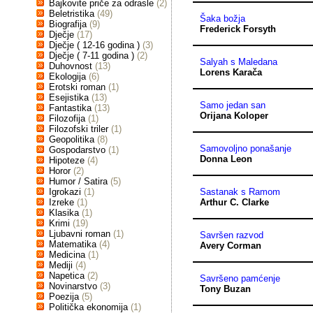
Bajkovite priče za odrasle
(2)
Beletristika
(49)
Šaka božja
Biografija
(9)
Frederick Forsyth
Dječje
(17)
Dječje ( 12-16 godina )
(3)
Dječje ( 7-11 godina )
(2)
Salyah s Maledana
Duhovnost
(13)
Lorens Karača
Ekologija
(6)
Erotski roman
(1)
Esejistika
(13)
Samo jedan san
Fantastika
(13)
Orijana Koloper
Filozofija
(1)
Filozofski triler
(1)
Geopolitika
(8)
Samovoljno ponašanje
Gospodarstvo
(1)
Donna Leon
Hipoteze
(4)
Horor
(2)
Humor / Satira
(5)
Igrokazi
(1)
Sastanak s Ramom
Izreke
(1)
Arthur C. Clarke
Klasika
(1)
Krimi
(19)
Ljubavni roman
(1)
Savršen razvod
Matematika
(4)
Avery Corman
Medicina
(1)
Mediji
(4)
Napetica
(2)
Savršeno pamćenje
Novinarstvo
(3)
Tony Buzan
Poezija
(5)
Politička ekonomija
(1)