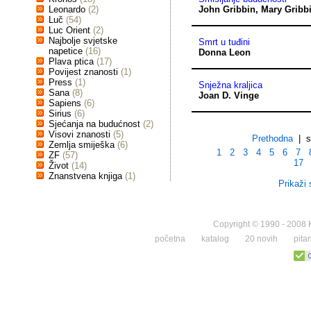
Leonardo
(2)
John Gribbin
,
Mary Gribb
Luč
(54)
Luc Orient
(2)
Najbolje svjetske
Smrt u tuđini
napetice
(16)
Donna Leon
Plava ptica
(17)
Povijest znanosti
(1)
Press
(1)
Snježna kraljica
Sana
(8)
Joan D. Vinge
Sapiens
(6)
Sirius
(6)
Sjećanja na budućnost
(2)
Visovi znanosti
(5)
Prethodna
| st
Zemlja smiješka
(6)
1
2
3
4
5
6
7
ZF
(57)
17
Život
(14)
Znanstvena knjiga
(1)
Prikaži 
Copyright © 1990 - 2008 K
početna
katalog
20 novih
pita