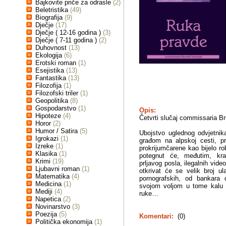
Bajkovite priče za odrasle
(2)
Beletristika
(49)
Biografija
(9)
Dječje
(17)
Dječje ( 12-16 godina )
(3)
Dječje ( 7-11 godina )
(2)
Duhovnost
(13)
Ekologija
(6)
Erotski roman
(1)
Esejistika
(13)
Fantastika
(13)
Filozofija
(1)
Filozofski triler
(1)
Geopolitika
(8)
Gospodarstvo
(1)
Opis:
Hipoteze
(4)
Četvrti slučaj commissaria Br
Horor
(2)
Humor / Satira
(5)
Ubojstvo uglednog odvjetni
Igrokazi
(1)
građom na alpskoj cesti, p
Izreke
(1)
prokrijumčarene kao bijelo ro
Klasika
(1)
potegnut će, međutim, kra
Krimi
(19)
prljavog posla, ilegalnih vid
Ljubavni roman
(1)
otkrivat će se velik broj ul
Matematika
(4)
pornografskih, od bankara 
Medicina
(1)
svojom voljom u tome kalu 
Mediji
(4)
ruke…
Napetica
(2)
Novinarstvo
(3)
Poezija
(5)
Komentari:
(0)
Politička ekonomija
(1)