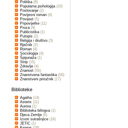
Politika
(8)
Popularna psihologija
(10)
Poslovanje
(2)
Povijesni roman
(4)
Povijest
(5)
Pripovijetke
(11)
Proza
(9)
Publicistika
(1)
Putopis
(2)
Religija i društvo
(3)
Rječnik
(2)
Roman
(4)
Sociologija
(4)
Špijunaža
(1)
Strip
(15)
Zdravlje
(4)
Znanost
(56)
Znanstvena fantastika
(56)
Znanstveni priručnik
(17)
Biblioteke
Agatha
(14)
Asterix
(11)
Aurora
(1)
Biblioteka bilingva
(1)
Djeca Zemlje
(6)
Izvori sutrašnjice
(16)
JETiC
(1)
Kronos
(18)