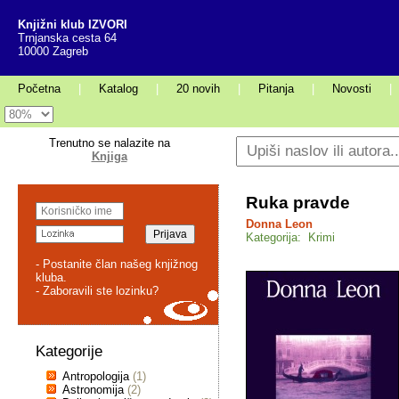
Knjižni klub IZVORI
Trnjanska cesta 64
10000 Zagreb
Početna
|
Katalog
|
20 novih
|
Pitanja
|
Novosti
|
Trenutno se nalazite na
Knjiga
Ruka pravde
Donna Leon
Kategorija: Krimi
- Postanite član našeg knjižnog
kluba.
- Zaboravili ste lozinku?
Kategorije
Antropologija
(1)
Astronomija
(2)