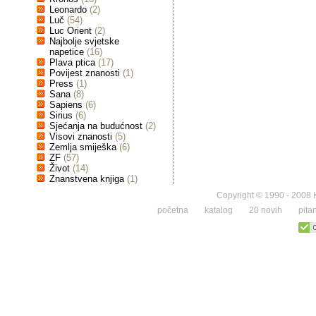
Leonardo
(2)
Luč
(54)
Luc Orient
(2)
Najbolje svjetske
napetice
(16)
Plava ptica
(17)
Povijest znanosti
(1)
Press
(1)
Sana
(8)
Sapiens
(6)
Sirius
(6)
Sjećanja na budućnost
(2)
Visovi znanosti
(5)
Zemlja smiješka
(6)
ZF
(57)
Život
(14)
Znanstvena knjiga
(1)
Copyright © 1990 - 2008 K
početna
katalog
20 novih
pita