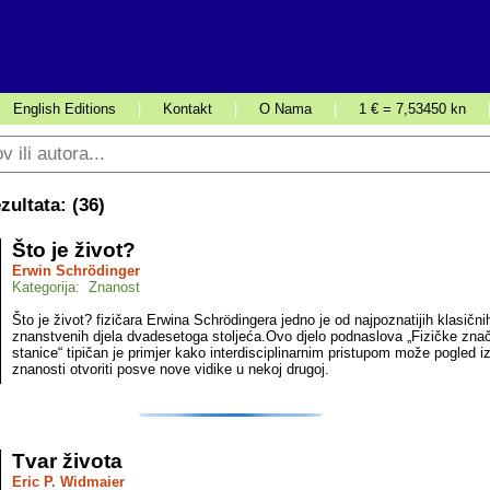
English Editions
|
Kontakt
|
O Nama
|
1 € = 7,53450 kn
ultata: (
36
)
Što je život?
Erwin Schrödinger
Kategorija: Znanost
Što je život? fizičara Erwina Schrödingera jedno je od najpoznatijih klasični
znanstvenih djela dvadesetoga stoljeća.Ovo djelo podnaslova „Fizičke zna
stanice“ tipičan je primjer kako interdisciplinarnim pristupom može pogled i
znanosti otvoriti posve nove vidike u nekoj drugoj.
Tvar života
Eric P. Widmaier