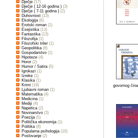
Dječje
(17)
Dječje ( 12-16 godina )
(3)
Dječje ( 7-11 godina )
(2)
Duhovnost
(13)
Ekologija
(6)
Erotski roman
(1)
Esejistika
(13)
Fantastika
(13)
Filozofija
(1)
Filozofski triler
(1)
Geopolitika
(8)
Gospodarstvo
(1)
Hipoteze
(4)
Horor
(2)
Humor / Satira
(5)
Igrokazi
(1)
Izreke
(1)
Klasika
(1)
Krimi
(19)
govornog čina
Ljubavni roman
(1)
Matematika
(4)
Medicina
(1)
Mediji
(4)
Napetica
(2)
Novinarstvo
(3)
Poezija
(5)
Politička ekonomija
(1)
Politika
(8)
Popularna psihologija
(10)
Poslovanje
(2)