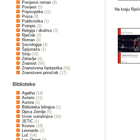
Povijesni roman
(4)
Povijest
(5)
Na kraju Rječ
Pripovijetke
(11)
Proza
(9)
Publicistika
(1)
Putopis
(2)
Religija i društvo
(3)
Rječnik
(2)
Roman
(4)
Sociologija
(4)
Špijunaža
(1)
Strip
(15)
Zdravlje
(4)
Znanost
(56)
Znanstvena fantastika
(56)
Znanstveni priručnik
(17)
Biblioteke
Agatha
(14)
Asterix
(11)
Aurora
(1)
Biblioteka bilingva
(1)
Djeca Zemlje
(6)
Izvori sutrašnjice
(16)
JETiC
(1)
Kronos
(18)
Leonardo
(2)
Luč
(54)
Luc Orient
(2)