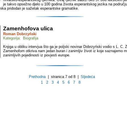
je takvo opsežno djelo u 100 godina života esperantskog jezika na područj
nika pridodan je sažetak esperantske gramatike.
Zamenhofova ulica
Roman Dobrzyński
Kategorija: Biografija
Knjiga u obliku intervjua što ga je poljski novinar Dobrzyński vodio s L. C.
Zamenhofom otkriva nam jedan buran i zanimljiv život iz koje saznajemo 
zanimljivih pojedinosti iz povjesti europe.
Prethodna
| stranica 7 od 8 |
Sljedeća
1
2
3
4
5
6
7
8