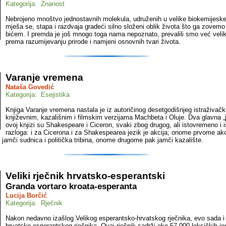
Kategorija: Znanost
Nebrojeno mnoštvo jednostavnih molekula, udruženih u velike biokemijeske
mješa se, stapa i razdvaja gradeći silno složeni oblik života što ga zovemo
bićem. I premda je još mnogo toga nama nepoznato, prevalili smo već velik
prema razumijevanju prirode i namjeni osnovnih tvari života.
Varanje vremena
Nataša Govedić
Kategorija: Esejistika
Knjiga Varanje vremena nastala je iz autoričinog desetgodišnjeg istraživačk
književnim, kazališnim i filmskim verzijama Machbeta i Oluje. Dva glavna „
ovoj knjizi su Shakespeare i Ciceron, svaki zbog drugog, ali istovremeno i i
razloga: i za Cicerona i za Shakespearea jezik je akcija; onome prvome akc
 jamči sudnica i politička tribina, onome drugome pak jamči kazalište.
Veliki rječnik hrvatsko-esperantski
Granda vortaro kroata-esperanta
Lucija Borčić
Kategorija: Rječnik
Nakon nedavno izašlog Velikog esperantsko-hrvatskog rječnika, evo sada i
hrvatsko-esperantskog rječnika. Ovaj rječnik sadrži oko 57.000 leksičkih jed