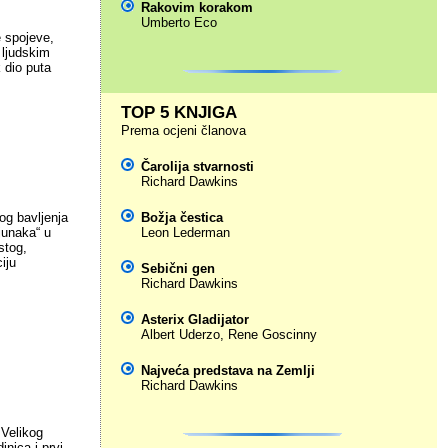
Rakovim korakom
Umberto Eco
 spojeve,
 ljudskim
 dio puta
TOP 5 KNJIGA
Prema ocjeni članova
Čarolija stvarnosti
Richard Dawkins
Božja čestica
og bavljenja
Leon Lederman
junaka“ u
stog,
iju
Sebični gen
Richard Dawkins
Asterix Gladijator
Albert Uderzo
,
Rene Goscinny
Najveća predstava na Zemlji
Richard Dawkins
 Velikog
inica i prvi