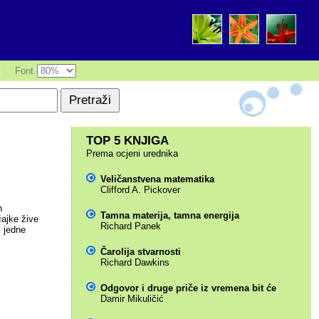
|
Font
TOP 5 KNJIGA
Prema ocjeni urednika
Veličanstvena matematika
Clifford A. Pickover
h
Tamna materija, tamna energija
čajke žive
Richard Panek
z jedne
Čarolija stvarnosti
Richard Dawkins
Odgovor i druge priče iz vremena bit će
Damir Mikuličić