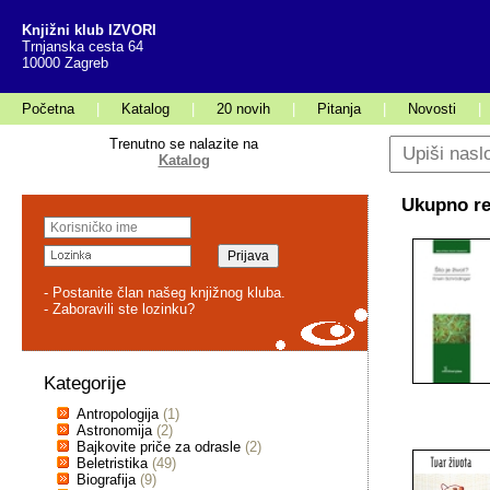
Knjižni klub IZVORI
Trnjanska cesta 64
10000 Zagreb
Početna
|
Katalog
|
20 novih
|
Pitanja
|
Novosti
|
Trenutno se nalazite na
Katalog
Ukupno rez
- Postanite član našeg knjižnog kluba.
- Zaboravili ste lozinku?
Kategorije
Antropologija
(1)
Astronomija
(2)
Bajkovite priče za odrasle
(2)
Beletristika
(49)
Biografija
(9)