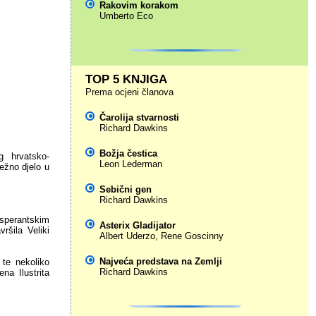
Rakovim korakom
Umberto Eco
TOP 5 KNJIGA
Prema ocjeni članova
Čarolija stvarnosti
Richard Dawkins
Božja čestica
g hrvatsko-
Leon Lederman
sežno djelo u
Sebični gen
Richard Dawkins
sperantskim
Asterix Gladijator
ršila Veliki
Albert Uderzo
,
Rene Goscinny
Najveća predstava na Zemlji
 te nekoliko
Richard Dawkins
na Ilustrita