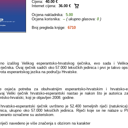
Cijena:
40.00 €
Internet cijena:
36.00 €
Ocjena nakladnika:
5.00
Ocjena korisnika:
--
( ukupno glasova:
0
)
Broj pregleda knjige:
6710
o izašlog Velikog esperantsko-hrvatskog rječnika, evo sada i Veliko
ječnika. Ovaj rječnik sadrži oko 57.000 leksičkih jedinica i prvi je takvo op
vota esperantskog jezika na području Hrvatske.
 osjeća potreba za obuhvatnijim esperantsko-hrvatskim i hrvatsko-e
vaj Veliki rječnik hrvatsko-esperantski nastao je nakon što je autorica zav
ntsko-hrvatski, koji je objavljen 2008. godine.
 hrvatsko-esperantski rječnik uvršteno je 52.400 temeljnih riječi (natuknica)
nica, ukupno oko 57.000 leksičkih jedinica. Riječi koje se ne nalaze u Ple
peranto označene su asteriskom.
 riječi navedeno je više značenja s obzirom na karakter