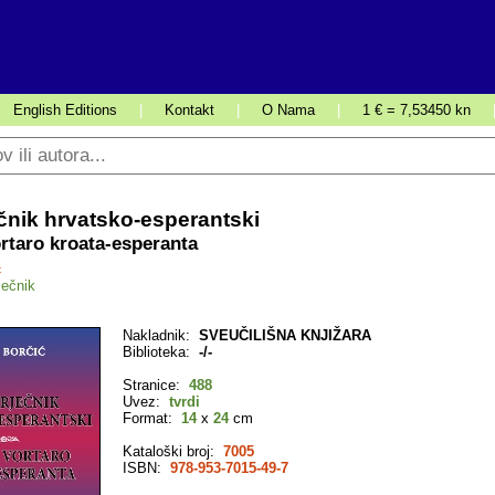
English Editions
|
Kontakt
|
O Nama
|
1 € = 7,53450 kn
ječnik hrvatsko-esperantski
rtaro kroata-esperanta
ć
ječnik
Nakladnik:
SVEUČILIŠNA KNJIŽARA
Biblioteka:
-/-
Stranice:
488
Uvez:
tvrdi
Format:
14
x
24
cm
Kataloški broj:
7005
ISBN:
978-953-7015-49-7