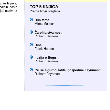
ive biljaka,
TOP 5 KNJIGA
edinih naših
a i nazivi iz
Prema broju pregleda
Duh tame
Mirna Malinar
Čarolija stvarnosti
Richard Dawkins
Dina
Frank Herbert
Iluzija o Bogu
Richard Dawkins
"Vi se sigurno šalite, gospodine Feynman!"
Richard Feynman