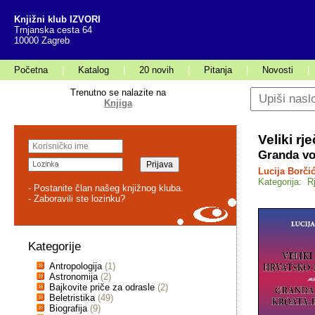
Knjižni klub IZVORI
Trnjanska cesta 64
10000 Zagreb
Početna
|
Katalog
|
20 novih
|
Pitanja
|
Novosti
|
Trenutno se nalazite na
Knjiga
Veliki r
Granda vo
Lucija Borči
Kategorija: R
- Postanite član našeg knjižnog kluba.
- Zaboravili ste lozinku?
Kategorije
Antropologija
(1)
Astronomija
(2)
Bajkovite priče za odrasle
(2)
Beletristika
(49)
Biografija
(9)