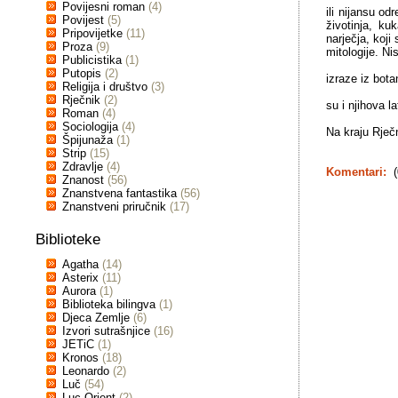
Povijesni roman
(4)
ili nijansu o
Povijest
(5)
životinja, ku
Pripovijetke
(11)
narječja, koji
Proza
(9)
mitologije. N
Publicistika
(1)
Putopis
(2)
izraze iz bota
Religija i društvo
(3)
Rječnik
(2)
su i njihova l
Roman
(4)
Sociologija
(4)
Na kraju Rječ
Špijunaža
(1)
Strip
(15)
Zdravlje
(4)
Komentari:
(
Znanost
(56)
Znanstvena fantastika
(56)
Znanstveni priručnik
(17)
Biblioteke
Agatha
(14)
Asterix
(11)
Aurora
(1)
Biblioteka bilingva
(1)
Djeca Zemlje
(6)
Izvori sutrašnjice
(16)
JETiC
(1)
Kronos
(18)
Leonardo
(2)
Luč
(54)
Luc Orient
(2)