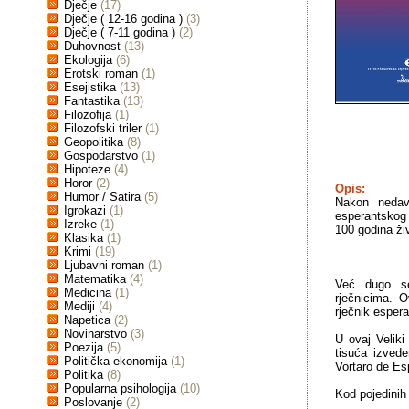
Dječje
(17)
Dječje ( 12-16 godina )
(3)
Dječje ( 7-11 godina )
(2)
Duhovnost
(13)
Ekologija
(6)
Erotski roman
(1)
Esejistika
(13)
Fantastika
(13)
Filozofija
(1)
Filozofski triler
(1)
Geopolitika
(8)
Gospodarstvo
(1)
Hipoteze
(4)
Horor
(2)
Opis:
Humor / Satira
(5)
Nakon nedavn
Igrokazi
(1)
esperantskog r
Izreke
(1)
100 godina ži
Klasika
(1)
Krimi
(19)
Ljubavni roman
(1)
Matematika
(4)
Već dugo se
Medicina
(1)
rječnicima. O
Mediji
(4)
rječnik espera
Napetica
(2)
Novinarstvo
(3)
U ovaj Veliki
Poezija
(5)
tisuća izvede
Politička ekonomija
(1)
Vortaro de Es
Politika
(8)
Popularna psihologija
(10)
Kod pojedinih
Poslovanje
(2)