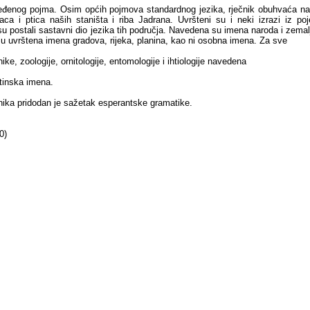
dređenog pojma. Osim općih pojmova standardnog jezika, rječnik obuhvaća naz
kaca i ptica naših staništa i riba Jadrana. Uvršteni su i neki izrazi iz poj
 su postali sastavni dio jezika tih područja. Navedena su imena naroda i zemalj
isu uvrštena imena gradova, rijeka, planina, kao ni osobna imena. Za sve
nike, zoologije, ornitologije, entomologije i ihtiologije navedena
atinska imena.
nika pridodan je sažetak esperantske gramatike.
0)