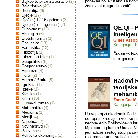
ponekad bolje? Kako se kontra
Bajkovite priče za odrasle
(2)
živi svijet mogu objasniti?
Beletristika
(49)
Biografija
(9)
Dječje
(17)
Dječje ( 12-16 godina )
(3)
Dječje ( 7-11 godina )
(2)
QE,QI - 
Duhovnost
(13)
inteligen
Ekologija
(6)
Erotski roman
(1)
Gilles Azzop
Esejistika
(13)
Kategorija: P
Fantastika
(13)
Filozofija
(1)
Što su to kvo
Filozofski triler
(1)
inteligencije.
Geopolitika
(8)
Gospodarstvo
(1)
Hipoteze
(4)
Horor
(2)
Radovi R
Humor / Satira
(5)
Igrokazi
(1)
teorijsk
Izreke
(1)
mehanik
Klasika
(1)
Krimi
(19)
Žarko Dadić
Ljubavni roman
(1)
Kategorija: 
Matematika
(4)
Medicina
(1)
U ovoj knjizi akademik Dadić
Mediji
(4)
ustroju mikrosvijeta već se pr
Napetica
(2)
neobrađenih Boškovićevih ist
Novinarstvo
(3)
Mjeseca te planeta Urana i Ve
Poezija
(5)
jednadžbe šestog stupnja za g
Politička ekonomija
(1)
u osamnaestom stoljeću, u s