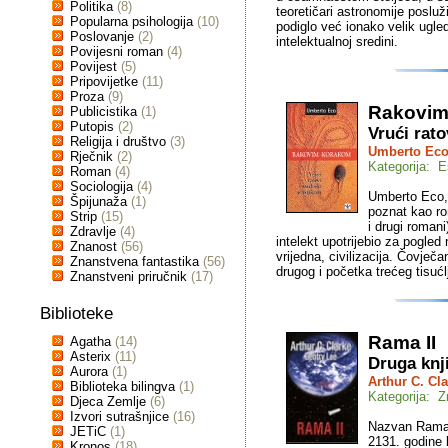
Politika
(8)
teoretičari astronomije posluž
Popularna psihologija
(10)
podiglo već ionako velik ugled
Poslovanje
(2)
intelektualnoj sredini.
Povijesni roman
(4)
Povijest
(5)
Pripovijetke
(11)
Proza
(9)
Rakovim
Publicistika
(1)
Putopis
(2)
Vrući rato
Religija i društvo
(3)
Umberto Ec
Rječnik
(2)
Kategorija: E
Roman
(4)
Sociologija
(4)
Umberto Eco, 
Špijunaža
(1)
poznat kao ro
Strip
(15)
i drugi romani)
Zdravlje
(4)
intelekt upotrijebio za pogled
Znanost
(56)
vrijedna, civilizacija. Čovječ
Znanstvena fantastika
(56)
drugog i početka trećeg tisuć
Znanstveni priručnik
(17)
Biblioteke
Rama II
Agatha
(14)
Asterix
(11)
Druga knj
Aurora
(1)
Arthur C. Cl
Biblioteka bilingva
(1)
Kategorija: Z
Djeca Zemlje
(6)
Izvori sutrašnjice
(16)
Nazvan Rama, 
JETiC
(1)
2131. godine 
Kronos
(18)