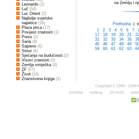
na Zemlju i n
Leonardo
(2)
Luč
(54)
Luc Orient
(2)
Najbolje svjetske
napetice
(16)
Prethodna
| st
Plava ptica
(17)
1
2
3
4
5
6
7
Povijest znanosti
(1)
17
18
19
20
21
2
Press
(1)
31
32
33
34
35
3
Sana
(8)
45
46
47
48
49
5
Sapiens
(6)
59
60
61
62
63
6
Sirius
(6)
Sjećanja na budućnost
(2)
Visovi znanosti
(5)
Zemlja smiješka
(6)
ZF
(57)
Život
(14)
Znanstvena knjiga
(1)
Copyright © 1990 - 2008 K
početna
katalog
20 novih
pita